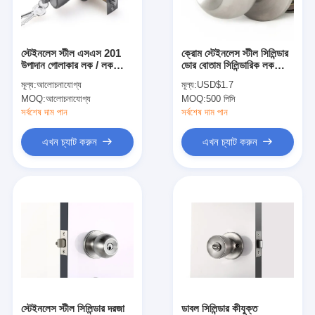
আমাদের সম্বন্ধে
কারখানা পরিদর্শন
স্টেইনলেস স্টীল এসএস 201
ক্রোম স্টেইনলেস স্টীল সিলিন্ডার
উপাদান গোলাকার লক / লক
ডোর বোতাম সিলিন্ডারিক লক
গুণমান নিয়ন্ত্রণ
বোতাম বাথরুম নিরাপত্তা জন্য
গোপনীয়তা বোতাম লক
মূল্য:
আলোচনাযোগ্য
মূল্য:
USD$1.7
MOQ:
আলোচনাযোগ্য
MOQ:
500 পিসি
আমাদের সাথে যোগাযোগ
সর্বশেষ দাম পান
সর্বশেষ দাম পান
খবর
এখন চ্যাট করুন
এখন চ্যাট করুন
মামলা
মর্টাইজ ডোর লক
স্টেইনলেস স্টীল দরজা লক
প্রবেশদ্বার হ্যান্ডলেসেট
স্টেইনলেস স্টীল সিলিন্ডার দরজা
ডাবল সিলিন্ডার কীযুক্ত