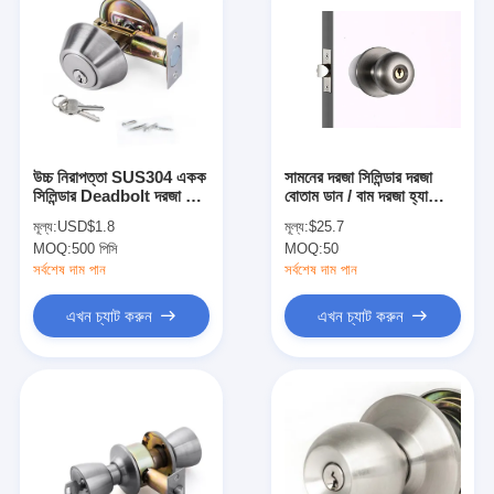
উচ্চ নিরাপত্তা SUS304 একক
সামনের দরজা সিলিন্ডার দরজা
সিলিন্ডার Deadbolt দরজা লক
বোতাম ডান / বাম দরজা হ্যান্ডিং
Plated নিকেল সমাপ্তি
জন্য বিপরীতমুখী
মূল্য:
USD$1.8
মূল্য:
$25.7
MOQ:
500 পিসি
MOQ:
50
সর্বশেষ দাম পান
সর্বশেষ দাম পান
এখন চ্যাট করুন
এখন চ্যাট করুন
বাড়ি
পণ্য
ভিডিও