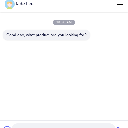
Jade Lee
আমাদের বিভাগসমূহ
10:36 AM
Good day, what product are you looking for?
মর্টাইজ ডোর লক
স্টেইনলেস স্টীল দরজা লক
প্রবেশদ্বার হ্যান্ডলেসে
বাড়ি
আমাদের
আমাদের সাথে যোগাযোগ
Desktop
Site
সম্পর্কে
করুন
সাইট ম্যাপ
গোপনীয়তা নীতি
গুণ
মর্টাইজ ডোর লক
চীন কারখানা.Copyright © 2026 Bakue Commerce
Co.,Ltd.. All Rights Reserved.