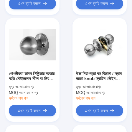
এখন চ্যাট করুন
এখন চ্যাট করুন
গোপনীয়তা ডাবল সিলিন্ডার দরজার
উচ্চ নিরাপত্তা বল বিছানা / স্নান
কব্জি স্টেইনলেস স্টীল অ-নিয়মিত
দরজা knob স্যাটিন স্টেইনলেস
লক
আধুনিক শৈলী সঙ্গে লক
মূল্য:
আলোচনাযোগ্য
মূল্য:
আলোচনাযোগ্য
MOQ:
আলোচনাযোগ্য
MOQ:
আলোচনাযোগ্য
সর্বশেষ দাম পান
সর্বশেষ দাম পান
এখন চ্যাট করুন
এখন চ্যাট করুন