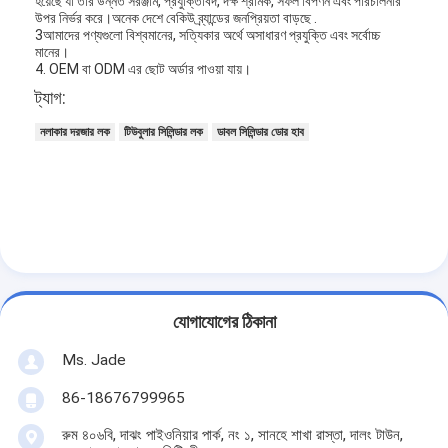
হয়েছে যা তার উন্নত সরঞ্জাম, প্রযুক্তিবিদ, দক্ষ শ্রমিক, সফল বিপণন এবং পরিচালনার
উপর নির্ভর করে।অনেক দেশে বেকিউ ব্র্যান্ডের জনপ্রিয়তা বাড়ছে .
3আমাদের পণ্যগুলো বিশ্বমানের, সত্যিকার অর্থে অসাধারণ প্রযুক্তি এবং সর্বোচ্চ
মানের।
4. OEM বা ODM এর ছোট অর্ডার পাওয়া যায়।
ট্যাগ:
নলাকার দরজার লক
টিউবুলার সিলিন্ডার লক
ডাবল সিলিন্ডার ডোর হাব
যোগাযোগের ঠিকানা
বাড়ি
Ms. Jade
পণ্য
86-18676799965
ভিডিও
রুম ৪০৬বি, দাঝং পাইওনিয়ার পার্ক, নং ১, সানহে শাখা রাস্তা, দালং টাউন,