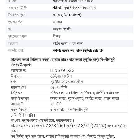
ফাংশন
প্রবেশদ্বার, উত্তরণ, গোপনীয়তা
সারফেস টেস্টিং
48 ঘন্টা অ্যাসিডিক লবণাক্ত স্প্রে
উৎপত্তি স্থল
গুয়াংডং, চীন (মহাদেশ)
পৃষ্ঠ সমাপ্তি
এসএস
রঙ
উজ্জ্বল-রূপালি
হ্যান্ডেলের ধরন
লিভার
আবেদন
কাঠের দরজা, ধাতব দরজা
লক্ষণীয় করা:
,
নলাকার দরজার লক
ডাবল সিলিন্ডার ডোর হাব
সামনের দরজা সিলিন্ডার দরজা বোতাম ডান / বাম দরজা হ্যান্ডিং জন্য বিপরীতমুখী
বিশেষ উল্লেখ
:
আইটেম নং
LLN5791-SS
উপাদান
স্টেইনলেস স্টীল
শেষ
স্যাটিন স্টেইনলেস স্টীল
দরজার বেধ
৩৫-৭০ মিমি
সিলিন্ডার
সলিড ব্রোঞ্জের সিলিন্ডার, জিংক অ্যালগ্রি কভার সহ
জন্য উপলব্ধ
রুমের দরজা, প্রবেশদ্বার, কাঠের দরজা, ধাতব দরজা
ব্যাকসেট
৭০ মিমি
দরজা বিতরণ
ডান বা বাম দিকে বিপরীতমুখী
চাবি: তিনটা চাবি।
ফাংশনঃ প্রবেশদ্বার, গোপনীয়তা, প্রবেশদ্বার।
সামঞ্জস্যযোগ্য ব্যাকসেটঃ 2 3/8 "(60 মিমি) বা 2 3/4" ((70 মিমি) এবং অনিয়মিত
লক।
সব ফিক্সিং স্ক্রু সঙ্গে আসা, বাইরে চাবি দ্বারা আনলক এবং ভিতরে আঙ্গুল ঘুরিয়ে.