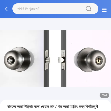
2/4
সামনের দরজা সিলিন্ডার দরজা বোতাম ডান / বাম দরজা হ্যান্ডিং জন্য বিপরীতমুখী