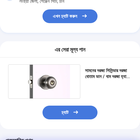
লংহুয়া জেলা, শেঞ্জেন সিটি, চীন
আমাদের সম্বন্ধে
এখন চ্যাট করুন
কারখানা পরিদর্শন
গুণমান নিয়ন্ত্রণ
আমাদের সাথে যোগাযোগ
এর সেরা মূল্য পান
খবর
সামনের দরজা সিলিন্ডার দরজা
মামলা
বোতাম ডান / বাম দরজা হ্যান্ডিং
জন্য বিপরীতমুখী
মর্টাইজ ডোর লক
চ্যাট
স্টেইনলেস স্টীল দরজা লক
প্রবেশদ্বার হ্যান্ডলেসেট