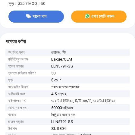
মূল্য：$25.7
MOQ：50
ভালো দাম
এখন চ্যাট করুন
পণ্যের বর্ণনা
উৎপত্তি স্থল
গুয়াংডং, চীন
পরিচিতিমুলক নাম
Bakue/OEM
মডেল নম্বার
LLN5791-SS
ন্যূনতম চাহিদার পরিমাণ
50
মূল্য
$25.7
প্যাকেজিং বিবরণ
শক্ত কাগজের প্যাকেজ
ডেলিভারি সময়
4-5 সপ্তাহ
পরিশোধের শর্ত
ওয়েস্টার্ন ইউনিয়ন, টি/টি, এল/সি, ওয়েস্টার্ন ইউনিয়ন
যোগানের ক্ষমতা
50000সেট/মাস
প্রকার
সিলিন্ডার দরজার নক
মডেল নম্বার
LLN5791-SS
উপাদান
SUS304