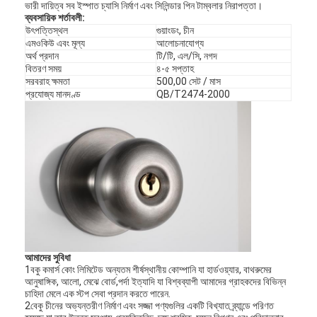
ভারী দায়িত্ব সব ইস্পাত চ্যাসি নির্মাণ এবং সিলিন্ডার পিন টাম্বলার নিরাপত্তা।
ব্যবসায়িক শর্তাবলী:
উৎপত্তিস্থল
গুয়াংডং, চীন
এমওকিউ এবং মূল্য
আলোচনাযোগ্য
অর্থ প্রদান
টি/টি, এল/সি, নগদ
বিতরণ সময়
৪-৫ সপ্তাহ
সরবরাহ ক্ষমতা
500,00 সেট / মাস
প্রযোজ্য মানদণ্ড
QB/T2474-2000
আমাদের সুবিধা
1বকু কমার্স কোং লিমিটেড অন্যতম শীর্ষস্থানীয় কোম্পানি যা হার্ডওয়্যার, বাথরুমের
আনুষাঙ্গিক, আলো, মেঝে বোর্ড,পর্দা ইত্যাদি যা বিশ্বব্যাপী আমাদের গ্রাহকদের বিভিন্ন
চাহিদা মেলে এক স্টপ সেবা প্রদান করতে পারেন.
2বেকু চীনের অভ্যন্তরীণ নির্মাণ এবং সজ্জা পণ্যগুলির একটি বিখ্যাত ব্র্যান্ডে পরিণত