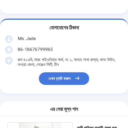
যোগাযোগের ঠিকানা
Ms. Jade
86-18676799965
রুম ৪০৬বি, দাঝং পাইওনিয়ার পার্ক, নং ১, সানহে শাখা রাস্তা, দালং টাউন,
লংহুয়া জেলা, শেঞ্জেন সিটি, চীন
এখন চ্যাট করুন
বাড়ি
পণ্য
এর সেরা মূল্য পান
ভিডিও