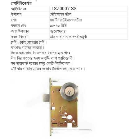
স্পেসিফিকেশনঃ
আইটেম নং
LLSZ0007-SS
উপাদান
স্টেইনলেস স্টীল
শেষ
স্যাটিন স্টেইনলেস স্টীল
দরজার বেধ
৩৫-৭০ মিমি
জন্য উপলব্ধ
প্রবেশদ্বার
দরজা বিতরণ
ডান বা বাম সঙ্গে বিপরীতমুখী
চাবিঃ একই ব্রোঞ্জের চাবি।
ফাংশনঃ বাইরের দরজায়।
জিংক অ্যালোয় রিং অপসারণযোগ্য হতে পারে।
উচ্চ নিরাপত্তার জন্য অ্যান্টি-বাম্প প্রতিরোধী।
সব স্ট্যান্ডার্ড দরজার জন্য একটি নিয়মিত লক।
এটি বাম বা ডান হাতের দরজায় ইনস্টল করা যেতে পারে।