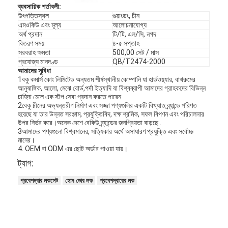
ব্যবসায়িক শর্তাবলী:
উৎপত্তিস্থল
গুয়াংডং, চীন
এমওকিউ এবং মূল্য
আলোচনাযোগ্য
অর্থ প্রদান
টি/টি, এল/সি, নগদ
বিতরণ সময়
৪-৫ সপ্তাহ
সরবরাহ ক্ষমতা
500,00 সেট / মাস
প্রযোজ্য মানদণ্ড
QB/T2474-2000
আমাদের সুবিধা
1বকু কমার্স কোং লিমিটেড অন্যতম শীর্ষস্থানীয় কোম্পানি যা হার্ডওয়্যার, বাথরুমের
আনুষাঙ্গিক, আলো, মেঝে বোর্ড,পর্দা ইত্যাদি যা বিশ্বব্যাপী আমাদের গ্রাহকদের বিভিন্ন
চাহিদা মেলে এক স্টপ সেবা প্রদান করতে পারেন
2বেকু চীনের অভ্যন্তরীণ নির্মাণ এবং সজ্জা পণ্যগুলির একটি বিখ্যাত ব্র্যান্ডে পরিণত
হয়েছে যা তার উন্নত সরঞ্জাম, প্রযুক্তিবিদ, দক্ষ শ্রমিক, সফল বিপণন এবং পরিচালনার
উপর নির্ভর করে।অনেক দেশে বেকিউ ব্র্যান্ডের জনপ্রিয়তা বাড়ছে .
3আমাদের পণ্যগুলো বিশ্বমানের, সত্যিকার অর্থে অসাধারণ প্রযুক্তি এবং সর্বোচ্চ
মানের।
4. OEM বা ODM এর ছোট অর্ডার পাওয়া যায়।
ট্যাগ:
প্রবেশদ্বার লকসেট
হোম ডোর লক
প্রবেশদ্বারের লক