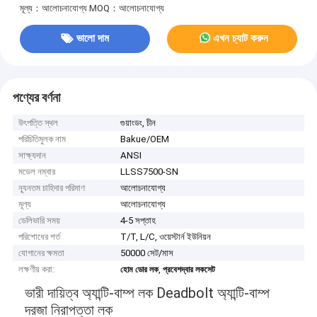
মূল্য：আলোচনাযোগ্য
MOQ：আলোচনাযোগ্য
ভালো দাম
এখন চ্যাট করুন
পণ্যের বর্ণনা
উৎপত্তি স্থল
গুয়াংডং, চীন
পরিচিতিমুলক নাম
Bakue/OEM
সাক্ষ্যদান
ANSI
মডেল নম্বার
LLSS7500-SN
ন্যূনতম চাহিদার পরিমাণ
আলোচনাযোগ্য
মূল্য
আলোচনাযোগ্য
ডেলিভারি সময়
4-5 সপ্তাহ
পরিশোধের শর্ত
T/T, L/C, ওয়েস্টার্ন ইউনিয়ন
যোগানের ক্ষমতা
50000 সেট/মাস
লক্ষণীয় করা:
,
হোম ডোর লক
প্রবেশদ্বার লকসেট
ভারী দায়িত্ব অ্যান্টি-বাম্প লক Deadbolt অ্যান্টি-বাম্প
দরজা নিরাপত্তা লক