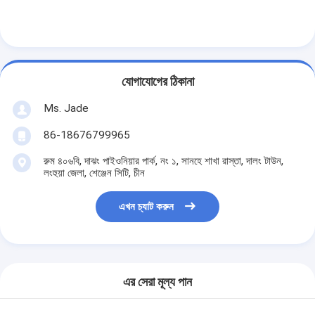
যোগাযোগের ঠিকানা
Ms. Jade
86-18676799965
রুম ৪০৬বি, দাঝং পাইওনিয়ার পার্ক, নং ১, সানহে শাখা রাস্তা, দালং টাউন,
লংহুয়া জেলা, শেঞ্জেন সিটি, চীন
এখন চ্যাট করুন
বাড়ি
পণ্য
এর সেরা মূল্য পান
ভিডিও