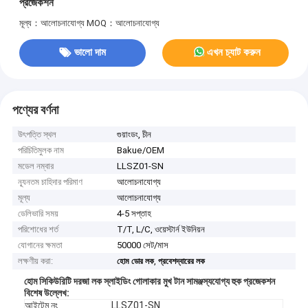
প্রজেকশন
মূল্য：আলোচনাযোগ্য
MOQ：আলোচনাযোগ্য
ভালো দাম
এখন চ্যাট করুন
পণ্যের বর্ণনা
উৎপত্তি স্থল
গুয়াংডং, চীন
পরিচিতিমুলক নাম
Bakue/OEM
মডেল নম্বার
LLSZ01-SN
ন্যূনতম চাহিদার পরিমাণ
আলোচনাযোগ্য
মূল্য
আলোচনাযোগ্য
ডেলিভারি সময়
4-5 সপ্তাহ
পরিশোধের শর্ত
T/T, L/C, ওয়েস্টার্ন ইউনিয়ন
যোগানের ক্ষমতা
50000 সেট/মাস
লক্ষণীয় করা:
,
হোম ডোর লক
প্রবেশদ্বারের লক
হোম সিকিউরিটি দরজা লক স্লাইডিং গোলাকার মুখ টান সামঞ্জস্যযোগ্য হুক প্রজেকশন
বিশেষ উল্লেখ
:
আইটেম নং
LLSZ01-SN