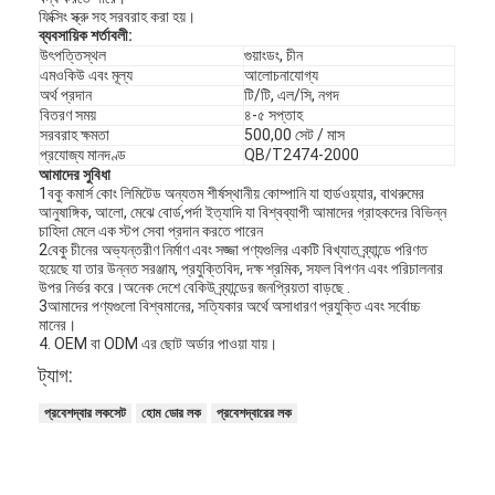
ফিক্সিং স্ক্রু সহ সরবরাহ করা হয়।
ব্যবসায়িক শর্তাবলী:
উৎপত্তিস্থল
গুয়াংডং, চীন
এমওকিউ এবং মূল্য
আলোচনাযোগ্য
অর্থ প্রদান
টি/টি, এল/সি, নগদ
বিতরণ সময়
৪-৫ সপ্তাহ
সরবরাহ ক্ষমতা
500,00 সেট / মাস
প্রযোজ্য মানদণ্ড
QB/T2474-2000
আমাদের সুবিধা
1বকু কমার্স কোং লিমিটেড অন্যতম শীর্ষস্থানীয় কোম্পানি যা হার্ডওয়্যার, বাথরুমের
আনুষাঙ্গিক, আলো, মেঝে বোর্ড,পর্দা ইত্যাদি যা বিশ্বব্যাপী আমাদের গ্রাহকদের বিভিন্ন
চাহিদা মেলে এক স্টপ সেবা প্রদান করতে পারেন
2বেকু চীনের অভ্যন্তরীণ নির্মাণ এবং সজ্জা পণ্যগুলির একটি বিখ্যাত ব্র্যান্ডে পরিণত
হয়েছে যা তার উন্নত সরঞ্জাম, প্রযুক্তিবিদ, দক্ষ শ্রমিক, সফল বিপণন এবং পরিচালনার
উপর নির্ভর করে।অনেক দেশে বেকিউ ব্র্যান্ডের জনপ্রিয়তা বাড়ছে .
3আমাদের পণ্যগুলো বিশ্বমানের, সত্যিকার অর্থে অসাধারণ প্রযুক্তি এবং সর্বোচ্চ
মানের।
4. OEM বা ODM এর ছোট অর্ডার পাওয়া যায়।
ট্যাগ:
প্রবেশদ্বার লকসেট
হোম ডোর লক
প্রবেশদ্বারের লক