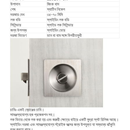
উপাদান
জিংক খাদ
শেষ
স্যাটিন নিকেল
দরজার বেধ
৩৫-৭০ মিমি
লক বডি
স্লাইডিং লক বডি
সিলিন্ডার
স্লাইড লক সিলিন্ডার
জন্য উপলব্ধ
স্লাইডিং ডোর
দরজা বিতরণ
ডান বা বাম সঙ্গে বিপরীতমুখী
চাবিঃ একই ব্রোঞ্জের চাবি।
সামঞ্জস্যযোগ্য হুক প্রজেকশন সহ।
লক ভিতর থেকে লক করা হয় এবং জরুরী ক্ষেত্রে বাইরে একটি মুদ্রা স্লট রিলিজ আছে।
স্লাইডিং দরজা এবং সামঞ্জস্যযোগ্য স্ট্রাইক বক্সের জন্য উপযুক্ত যা সম্ভাব্য ঝাঁকুনি
বন্ধ করতে পারে।