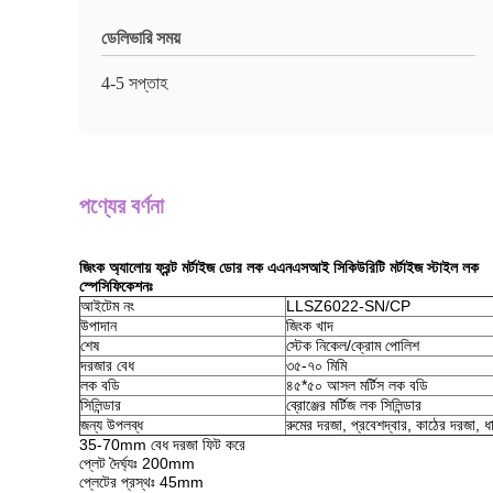
ডেলিভারি সময়
4-5 সপ্তাহ
পণ্যের বর্ণনা
জিংক অ্যালোয় ফ্রন্ট মর্টাইজ ডোর লক এএনএসআই সিকিউরিটি মর্টাইজ স্টাইল লক
স্পেসিফিকেশনঃ
আইটেম নং
LLSZ6022-SN/CP
উপাদান
জিংক খাদ
শেষ
স্টেক নিকেল/ক্রোম পোলিশ
দরজার বেধ
৩৫-৭০ মিমি
লক বডি
৪৫*৫০ আসল মর্টিস লক বডি
সিলিন্ডার
ব্রোঞ্জের মর্টিজ লক সিলিন্ডার
জন্য উপলব্ধ
রুমের দরজা, প্রবেশদ্বার, কাঠের দরজা, 
35-70mm বেধ দরজা ফিট করে
প্লেট দৈর্ঘ্যঃ 200mm
প্লেটের প্রস্থঃ 45mm