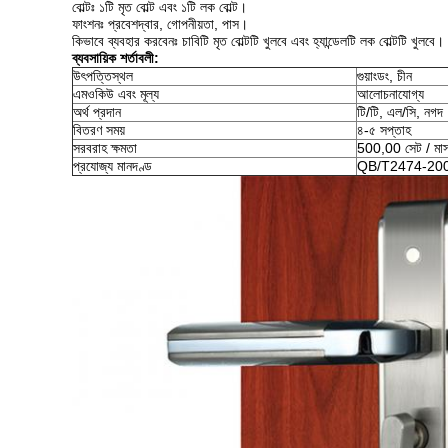
বোল্টঃ ১টি মৃত বোল্ট এবং ১টি লক বোল্ট।
ফাংশনঃ প্রবেশদ্বার, গোপনীয়তা, পাস।
কিভাবে ব্যবহার করবেনঃ চাবিটি মৃত বোল্টটি খুলবে এবং হ্যান্ডেলটি লক বোল্টটি খুলবে।
ব্যবসায়িক শর্তাবলী:
উৎপত্তিস্থল
গুয়াংডং, চীন
এমওকিউ এবং মূল্য
আলোচনাযোগ্য
অর্থ প্রদান
টি/টি, এল/সি, নগদ
বিতরণ সময়
৪-৫ সপ্তাহ
সরবরাহ ক্ষমতা
500,00 সেট / মা
প্রযোজ্য মানদণ্ড
QB/T2474-20