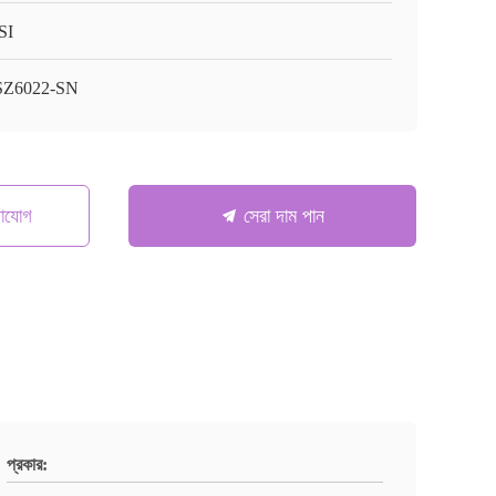
SI
SZ6022-SN
গাযোগ
সেরা দাম পান
প্রকার: