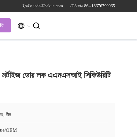
ইমেইল jade@bakue.com
টেলিফোন 86--18676799965


ৃতি
ন্ট মর্টাইজ ডোর লক এএনএসআই সিকিউরিটি
ংডং, চীন
kue/OEM