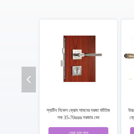
গোলাপী দরজা চাবি অভ্যন্তরীণ দরজা
তাম
Mortise লকসেট প্রতিস্থাপন জিংক খাদ
সেরা দাম পান