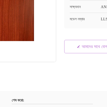
সাক্ষ্যদান
AN
মডেল নম্বার
LL
আমাদের সাথে যো
শেষ করো: