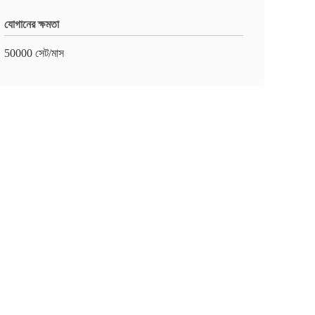
যোগানের ক্ষমতা
50000 সেট/মাস