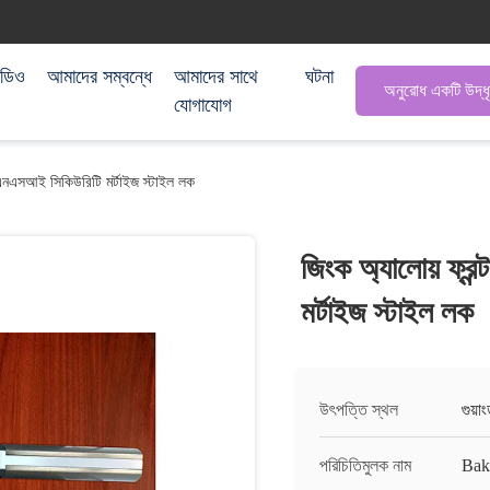
িডিও
আমাদের সম্বন্ধে
আমাদের সাথে
ঘটনা
অনুরোধ একটি উদ্ধ
যোগাযোগ
এএনএসআই সিকিউরিটি মর্টাইজ স্টাইল লক
জিংক অ্যালোয় ফ্র
মর্টাইজ স্টাইল লক
উৎপত্তি স্থল
গুয়া
পরিচিতিমুলক নাম
Ba