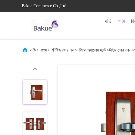
Bakue Commerce Co.,Ltd.
বাড়ি
পণ্য
ভ
বাড়ি
>
পণ্য
>
মর্টাইজ ডোর লক
>
জিংক অ্যালোয় ফ্রন্ট মর্টাইজ ডোর লক 