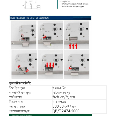
ব্যবসায়িক শর্তাবলী:
বাড়ি
উৎপত্তিস্থল
গুয়াংডং, চীন
এমওকিউ এবং মূল্য
আলোচনাযোগ্য
অর্থ প্রদান
টি/টি, এল/সি, নগদ
পণ্য
বিতরণ সময়
৪-৫ সপ্তাহ
সরবরাহ ক্ষমতা
500,00 সেট / মাস
ভিডিও
প্রযোজ্য মানদণ্ড
QB/T2474-2000