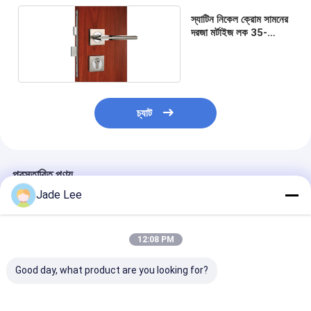
স্যাটিন নিকেল ক্রোম সামনের
দরজা মর্টাইজ লক 35-
70mm দরজার বেধ
চ্যাট
প্রস্তাবিত পণ্য
Jade Lee
12:08 PM
Good day, what product are you looking for?
আধুনিক ফিঙ্গারপ্রিন্ট দরজা লক
হাই সিকিউরিটি মর্টাইজ ডোর লক
রুম ডোর মর্টাইজ লক স