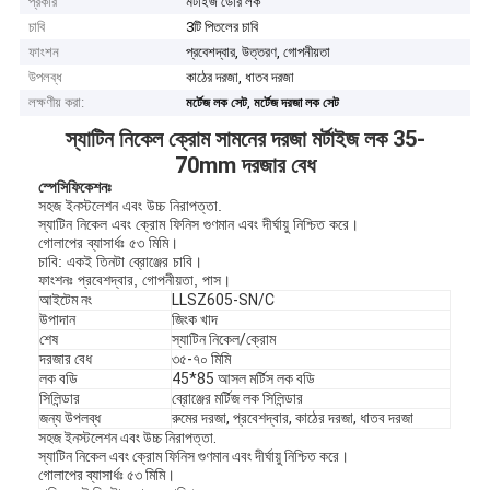
প্রকার
মর্টাইজ ডোর লক
চাবি
3টি পিতলের চাবি
ফাংশন
প্রবেশদ্বার, উত্তরণ, গোপনীয়তা
উপলব্ধ
কাঠের দরজা, ধাতব দরজা
লক্ষণীয় করা:
,
মর্টেজ লক সেট
মর্টেজ দরজা লক সেট
স্যাটিন নিকেল ক্রোম সামনের দরজা মর্টাইজ লক 35-
70mm দরজার বেধ
স্পেসিফিকেশনঃ
সহজ ইনস্টলেশন এবং উচ্চ নিরাপত্তা.
স্যাটিন নিকেল এবং ক্রোম ফিনিস গুণমান এবং দীর্ঘায়ু নিশ্চিত করে।
গোলাপের ব্যাসার্ধঃ ৫৩ মিমি।
চাবি: একই তিনটা ব্রোঞ্জের চাবি।
ফাংশনঃ প্রবেশদ্বার, গোপনীয়তা, পাস।
আইটেম নং
LLSZ605-SN/C
উপাদান
জিংক খাদ
শেষ
স্যাটিন নিকেল/ক্রোম
দরজার বেধ
৩৫-৭০ মিমি
লক বডি
45*85 আসল মর্টিস লক বডি
সিলিন্ডার
ব্রোঞ্জের মর্টিজ লক সিলিন্ডার
জন্য উপলব্ধ
রুমের দরজা, প্রবেশদ্বার, কাঠের দরজা, ধাতব দরজা
সহজ ইনস্টলেশন এবং উচ্চ নিরাপত্তা.
স্যাটিন নিকেল এবং ক্রোম ফিনিস গুণমান এবং দীর্ঘায়ু নিশ্চিত করে।
গোলাপের ব্যাসার্ধঃ ৫৩ মিমি।