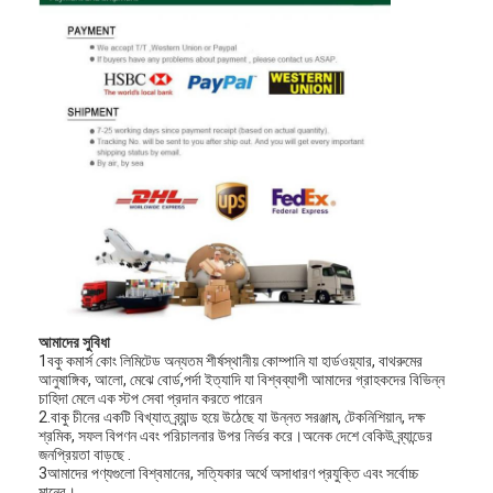
আমাদের সম্বন্ধে
কারখানা পরিদর্শন
গুণমান নিয়ন্ত্রণ
আমাদের সাথে যোগাযোগ
খবর
মামলা
আমাদের সুবিধা
মর্টাইজ ডোর লক
1বকু কমার্স কোং লিমিটেড অন্যতম শীর্ষস্থানীয় কোম্পানি যা হার্ডওয়্যার, বাথরুমের
আনুষাঙ্গিক, আলো, মেঝে বোর্ড,পর্দা ইত্যাদি যা বিশ্বব্যাপী আমাদের গ্রাহকদের বিভিন্ন
চাহিদা মেলে এক স্টপ সেবা প্রদান করতে পারেন
স্টেইনলেস স্টীল দরজা লক
2.বাকু চীনের একটি বিখ্যাত ব্র্যান্ড হয়ে উঠেছে যা উন্নত সরঞ্জাম, টেকনিশিয়ান, দক্ষ
শ্রমিক, সফল বিপণন এবং পরিচালনার উপর নির্ভর করে।অনেক দেশে বেকিউ ব্র্যান্ডের
জনপ্রিয়তা বাড়ছে .
প্রবেশদ্বার হ্যান্ডলেসেট
3আমাদের পণ্যগুলো বিশ্বমানের, সত্যিকার অর্থে অসাধারণ প্রযুক্তি এবং সর্বোচ্চ
মানের।