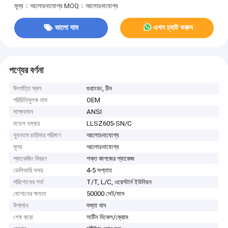
মূল্য：আলোচনাযোগ্য
MOQ：আলোচনাযোগ্য
ভালো দাম
এখন চ্যাট করুন
পণ্যের বর্ণনা
উৎপত্তি স্থল
গুয়াংডং, চীন
পরিচিতিমুলক নাম
OEM
সাক্ষ্যদান
ANSI
মডেল নম্বার
LLSZ605-SN/C
ন্যূনতম চাহিদার পরিমাণ
আলোচনাযোগ্য
মূল্য
আলোচনাযোগ্য
প্যাকেজিং বিবরণ
শক্ত কাগজের প্যাকেজ
ডেলিভারি সময়
4-5 সপ্তাহ
পরিশোধের শর্ত
T/T, L/C, ওয়েস্টার্ন ইউনিয়ন
যোগানের ক্ষমতা
50000 সেট/মাস
উপাদান
দস্তা খাদ
শেষ করো
সাটিন নিকেল/ক্রোম