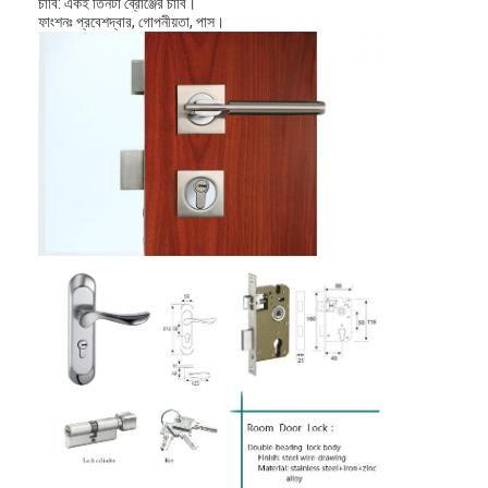
চাবি: একই তিনটা ব্রোঞ্জের চাবি।
ফাংশনঃ প্রবেশদ্বার, গোপনীয়তা, পাস।