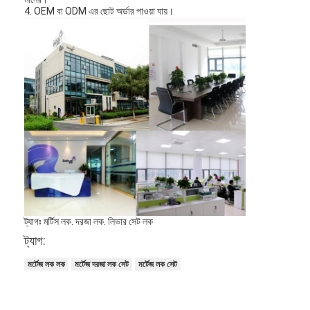
স্মার্ট ডোর লক
4. OEM বা ODM এর ছোট অর্ডার পাওয়া যায়।
শেড দরজার তালা
দরজার আনুষাঙ্গিক হার্ডওয়্যার
সিলিন্ডার ডোর বোতাম
টিউবুলার লক
স্মার্ট ক্যাবিনেট লক
ধাতব স্লাইডিং দরজার লক
ট্যাগঃ মর্টিস লক. দরজা লক. লিভার সেট লক
স্মার্ট ওয়াটার কল
ট্যাগ:
বাথরুমের স্যানিটারি সামগ্রী
মর্টেজ লক লক
মর্টেজ দরজা লক সেট
মর্টেজ লক সেট
বাথরুমের ঝরনা প্যানেল