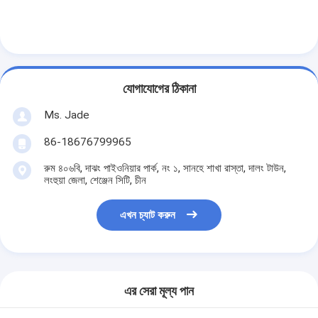
বাথরুম আনুষাঙ্গিক
বাথরুমের ক্যাবিনেটের সেট
আসবাবপত্রের হ্যান্ডল এবং বোতাম
যোগাযোগের ঠিকানা
হ্যান্ডব্যাগ আনুষাঙ্গিক হার্ডওয়্যার
Ms. Jade
পুনরায় সেটযোগ্য সংমিশ্রণ লক
86-18676799965
রুম ৪০৬বি, দাঝং পাইওনিয়ার পার্ক, নং ১, সানহে শাখা রাস্তা, দালং টাউন,
লংহুয়া জেলা, শেঞ্জেন সিটি, চীন
এখন চ্যাট করুন
এর সেরা মূল্য পান