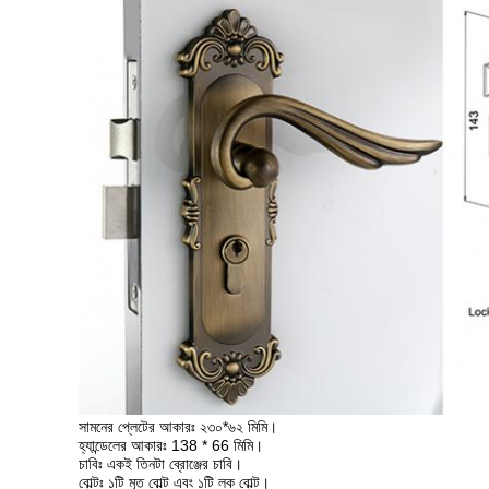
সামনের প্লেটের আকারঃ ২৩০*৬২ মিমি।
হ্যান্ডেলের আকারঃ 138 * 66 মিমি।
চাবিঃ একই তিনটা ব্রোঞ্জের চাবি।
বোল্টঃ ১টি মৃত বোল্ট এবং ১টি লক বোল্ট।