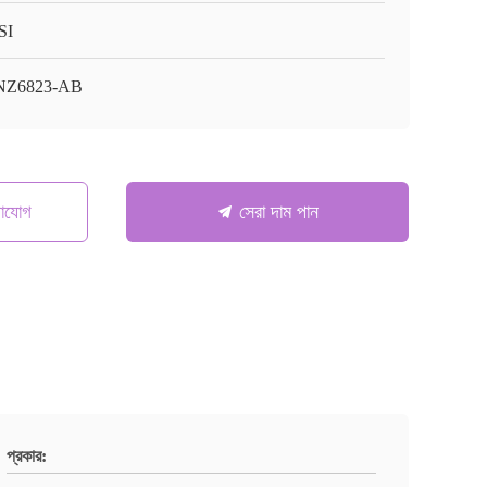
SI
NZ6823-AB
গাযোগ
সেরা দাম পান
প্রকার: