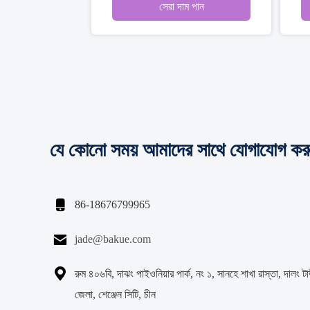
ান
সেরা দাম পান
যে কোনো সময় আমাদের সাথে যোগাযোগ কর

86-18676799965

jade@bakue.com

রুম ৪০৬বি, দাঝং পাইওনিয়ার পার্ক, নং ১, সানহে শাখা রাস্তা, দালং টা
জেলা, শেঞ্জেন সিটি, চীন