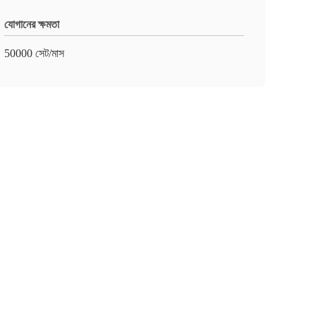
যোগানের ক্ষমতা
50000 সেট/মাস