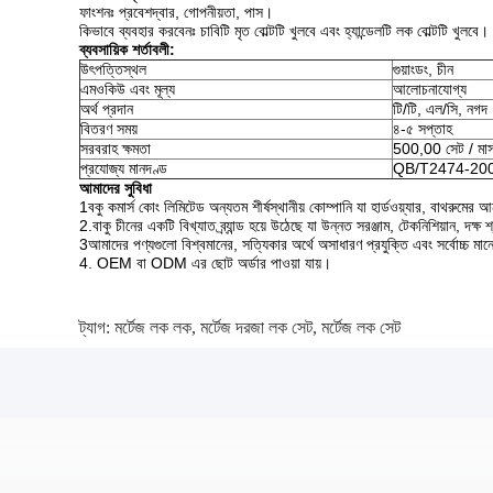
ফাংশনঃ প্রবেশদ্বার, গোপনীয়তা, পাস।
কিভাবে ব্যবহার করবেনঃ চাবিটি মৃত বোল্টটি খুলবে এবং হ্যান্ডেলটি লক বোল্টটি খুলবে।
ব্যবসায়িক শর্তাবলী:
উৎপত্তিস্থল
গুয়াংডং, চীন
এমওকিউ এবং মূল্য
আলোচনাযোগ্য
অর্থ প্রদান
টি/টি, এল/সি, নগদ
বিতরণ সময়
৪-৫ সপ্তাহ
সরবরাহ ক্ষমতা
500,00 সেট / মা
প্রযোজ্য মানদণ্ড
QB/T2474-20
আমাদের সুবিধা
1বকু কমার্স কোং লিমিটেড অন্যতম শীর্ষস্থানীয় কোম্পানি যা হার্ডওয়্যার, বাথরুমের 
2.বাকু চীনের একটি বিখ্যাত ব্র্যান্ড হয়ে উঠেছে যা উন্নত সরঞ্জাম, টেকনিশিয়ান, দক
3আমাদের পণ্যগুলো বিশ্বমানের, সত্যিকার অর্থে অসাধারণ প্রযুক্তি এবং সর্বোচ্চ মা
4. OEM বা ODM এর ছোট অর্ডার পাওয়া যায়।
ট্যাগ:
মর্টেজ লক লক
,
মর্টেজ দরজা লক সেট
,
মর্টেজ লক সেট