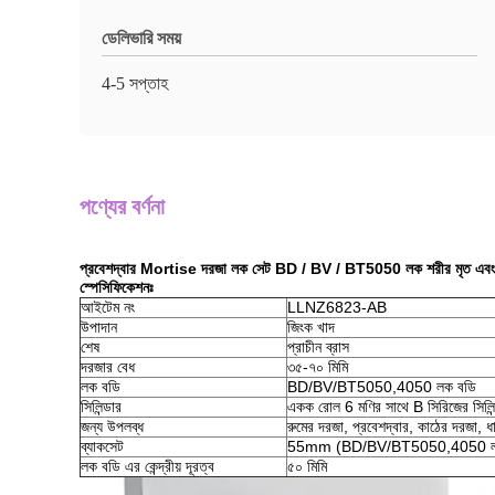
ডেলিভারি সময়
4-5 সপ্তাহ
পণ্যের বর্ণনা
প্রবেশদ্বার Mortise দরজা লক সেট BD / BV / BT5050 লক শরীর মৃত এবং 
স্পেসিফিকেশনঃ
আইটেম নং
LLNZ6823-AB
উপাদান
জিংক খাদ
শেষ
প্রাচীন ব্রাস
দরজার বেধ
৩৫-৭০ মিমি
লক বডি
BD/BV/BT5050,4050 লক বডি
সিলিন্ডার
একক রোল 6 মণির সাথে B সিরিজের সিলিন
জন্য উপলব্ধ
রুমের দরজা, প্রবেশদ্বার, কাঠের দরজা, 
ব্যাকসেট
55mm (BD/BV/BT5050,4050 ল
লক বডি এর কেন্দ্রীয় দূরত্ব
৫০ মিমি