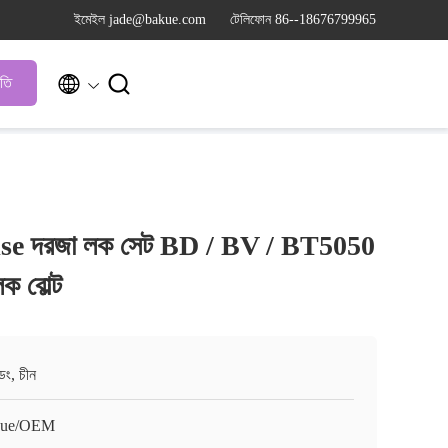
ইমেইল jade@bakue.com
টেলিফোন 86--18676799965


ৃতি
tise দরজা লক সেট BD / BV / BT5050
ক বোল্ট
ংডং, চীন
kue/OEM