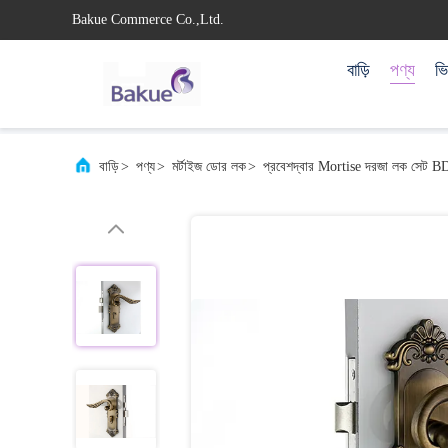
Bakue Commerce Co.,Ltd.
বাড়ি
পণ্য
ভ
বাড়ি
>
পণ্য
>
মর্টাইজ ডোর লক
>
প্রবেশদ্বার Mortise দরজা লক সেট B