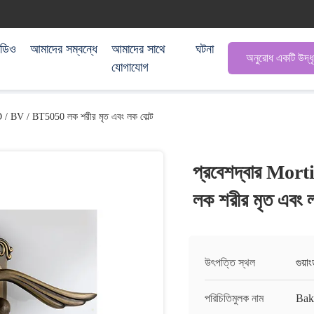
িডিও
আমাদের সম্বন্ধে
আমাদের সাথে
ঘটনা
অনুরোধ একটি উদ্ধ
যোগাযোগ
D / BV / BT5050 লক শরীর মৃত এবং লক বোল্ট
প্রবেশদ্বার Mor
লক শরীর মৃত এবং ল
উৎপত্তি স্থল
গুয়া
পরিচিতিমুলক নাম
Ba