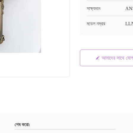
সাক্ষ্যদান
AN
মডেল নম্বার
LL
আমাদের সাথে যো
শেষ করো: