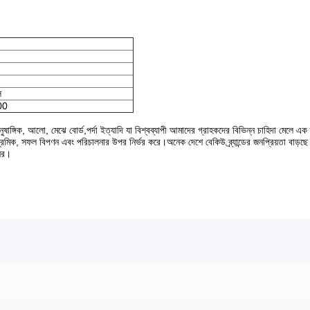
স
00
আনুষাঙ্গিক, আলো, মেঝে বোর্ড,পর্দা ইত্যাদি যা বিশ্বব্যাপী আমাদের গ্রাহকদের বিভিন্ন চাহিদা মেলে এ
্ষ শ্রমিক, সফল বিপণন এবং পরিচালনার উপর নির্ভর করে।অনেক দেশে বেকিউ ব্র্যান্ডের জনপ্রিয়তা বাড়ছে
নের।