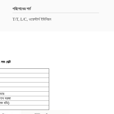
পরিশোধের শর্ত
T/T, L/C, ওয়েস্টার্ন ইউনিয়ন
লক বোল্ট
্ডার
ধাতব দরজা
ক বডি)