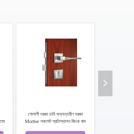
ন্ডেল অন রোজ মর্টাইজ
রোজ ডোর কী মর্টাইজ ডোর লক এএনএসআই
স্থাপন জিংক খাদ
অ্যান্টিক মর্টাইজ লক সেট