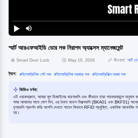
স্মার্ট আরএফআইডি ডোর লক নিরাপদ অ্যাক্সেস ম্যানেজমেন্ট
Smart Door Lock
May 15, 2026
কীওয়ার্ড:
স্মার্ট
ট্যাগ:
#
ইলেকট্রনিক গেট লক
#
ইলেকট্রনিক দরজার লক
#
ইলেকট্রনিক্স দরজা লক
ভিডিও বর্ণনা:
এই ওয়াকথ্রুতে, আমরা মূল ডিজাইনের ধারণাগুলি এবং কীভাবে তারা পারফরম্যান্সে অনুবাদ 
সময় আমাদের সাথে যোগ দিন, এর দ্বৈত মডেল বিকল্পগুলি (BKA01 এবং BKF01) অন্বেষণ করি
দৃশ্যগুলি প্রদর্শন করি৷ আপনি দেখতে পাবেন কিভাবে RFID প্রযুক্তি, একাধিক আনলকিং প
হয়।