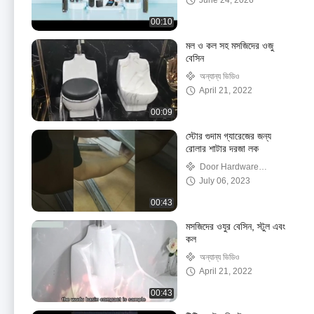
June 24, 2026
00:10
মল ও কল সহ মসজিদের ওজু
বেসিন
অন্যান্য ভিডিও
April 21, 2022
00:09
স্টোর গুদাম গ্যারেজের জন্য
রোলার শাটার দরজা লক
Door Hardware
Accessories
July 06, 2023
00:43
মসজিদের ওযুর বেসিন, স্টুল এবং
কল
অন্যান্য ভিডিও
April 21, 2022
00:43