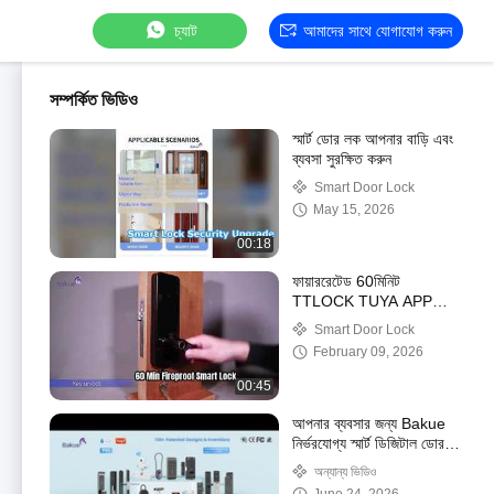
চ্যাট
আমাদের সাথে যোগাযোগ করুন
সম্পর্কিত ভিডিও
স্মার্ট ডোর লক আপনার বাড়ি এবং
ব্যবসা সুরক্ষিত করুন
Smart Door Lock
May 15, 2026
00:18
ফায়াররেটেড 60মিনিট
TTLOCK TUYA APP
Google স্মার্ট হোমের সাথে
Smart Door Lock
সামঞ্জস্যপূর্ণ
February 09, 2026
00:45
আপনার ব্যবসার জন্য Bakue
নির্ভরযোগ্য স্মার্ট ডিজিটাল ডোর
লক সমাধান
অন্যান্য ভিডিও