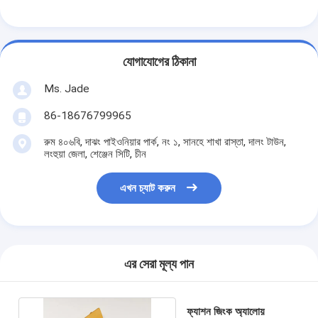
স্মার্ট ডোর লক
শেড দরজার তালা
যোগাযোগের ঠিকানা
দরজার আনুষাঙ্গিক হার্ডওয়্যার
Ms. Jade
সিলিন্ডার ডোর বোতাম
86-18676799965
টিউবুলার লক
রুম ৪০৬বি, দাঝং পাইওনিয়ার পার্ক, নং ১, সানহে শাখা রাস্তা, দালং টাউন,
লংহুয়া জেলা, শেঞ্জেন সিটি, চীন
স্মার্ট ক্যাবিনেট লক
এখন চ্যাট করুন
ধাতব স্লাইডিং দরজার লক
স্মার্ট ওয়াটার কল
বাথরুমের স্যানিটারি সামগ্রী
এর সেরা মূল্য পান
বাথরুমের ঝরনা প্যানেল
ফ্যাশন জিংক অ্যালোয়