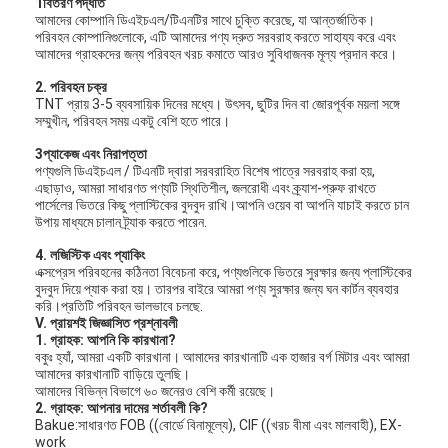
1বিতরণ পদ্ধতি
আমাদের কোম্পানি ডিএইচএল/টিএনটির সাথে চুক্তি করেছে, যা আন্তর্জাতিক।
পরিবহন কোম্পানিগুলোকে, এটি আমাদের পণ্য দ্রুত সরবরাহ করতে সাহায্য করে এবং
আমাদের গ্রাহকদের জন্য পরিবহন খরচ কমাতে আরও সুবিধাজনক মূল্য প্রদান করে।
2. পরিবহন চক্র
TNT প্রায় 3-5 ব্যবসায়িক দিনের মধ্যে। উৎসব, ছুটির দিন বা জোরপূর্বক ময়লা সঙ্গে
সম্মুখীন, পরিবহন সময় একটু বেশি হতে পারে।
3প্যাকেজ এবং নিরাপত্তা
পণ্যগুলি ডিএইচএল / টিএনটি দ্বারা সরবরাহিত বিশেষ পাত্রে সরবরাহ করা হয়,
এছাড়াও, আমরা সাধারণত পণ্যটি স্থিতিশীল, জলরোধী এবং ক্র্যাশ-প্রুফ রাখতে
পার্সেলের ভিতরে কিছু প্লাস্টিকের বুদবুদ রাখি।আপনি ওয়েব বা আপনি যাচাই করতে চান
উপায় মাধ্যমে চালান ট্র্যাক করতে পারেন.
4. লজিস্টিক এবং প্যাকিং
এক্সপ্রেস পরিবহনের কঠিনতা বিবেচনা করে, পণ্যগুলিকে ভিতরে সুরক্ষার জন্য প্লাস্টিকের
বুদবুদ দিয়ে প্যাক করা হয়। তারপর বাইরে আমরা পণ্য সুরক্ষার জন্য ঘন কার্টন ব্যবহার
করি।প্রতিটি পরিবহন ভালভাবে চলছে.
V. প্রায়শই জিজ্ঞাসিত প্রশ্নাবলী
বাড়ি
1.
গ্রাহক: আপনি কি কারখানা?
বকুঃ হ্যাঁ, আমরা একটি কারখানা। আমাদের কারখানাটি এক হাজার বর্গ মিটার এবং আমরা
আমাদের কারখানাটি বাড়িয়ে তুলছি।
পণ্য
আমাদের বিভিন্ন বিভাগে ৬০ জনেরও বেশি কর্মী রয়েছে।
2.
গ্রাহক: আপনার দামের শর্তাবলী কি?
ভিডিও
Bakue:সাধারণত FOB ((বোর্ডে বিনামূল্যে), CIF ((খরচ বীমা এবং মালবাহী), EX-
work