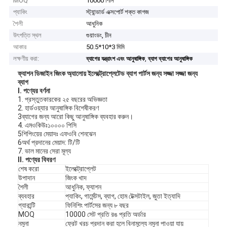
MOQ
10000 পিসি
প্যাকিং
স্ট্যান্ডার্ড এক্সপোর্ট শক্ত কাগজ
শৈলী
আধুনিক
উৎপত্তি স্থল
গুয়াংডং, চীন
আকার
50.5*10*3 মিমি
লক্ষণীয় করা:
,
ব্যাগের যন্ত্রাংশ এবং আনুষাঙ্গিক
ব্যাগ ব্যাগের আনুষাঙ্গিক
ফ্যাশন ডিজাইন জিংক অ্যালোয় ইলেক্ট্রোপ্লেটেড ব্যাগ পার্টস জন্য সজ্জা সজ্জা জন্য
ব্যাগ
I. পণ্যের বর্ণনা
1. প্রস্তুতকারকের ২৫ বছরের অভিজ্ঞতা
2. হার্ডওয়্যার আনুষাঙ্গিক বিশেষীকরণ
3ব্যাগের জন্য আরো কিছু আনুষাঙ্গিক ব্যবহার করুন।
4. এমওকিউঃ১০০০০ পিসি
5শিপিংয়ের মেয়াদঃ এফওবি শেনঝেন
6অর্থ প্রদানের মেয়াদ: টি/টি
7. ভাল মানের সেরা মূল্য
II. পণ্যের বিবরণ
শেষ করো
ইলেক্ট্রোপ্লেট
উপাদান
জিংক খাদ
শৈলী
আধুনিক, ফ্যাশন
ব্যবহার
প্যাকিং, গার্মেন্টস, ব্যাগ, হোম টেক্সটাইল, জুতা ইত্যাদি
গ্যারান্টি
ফিনিশিং পার্টসের জন্য ৮ বছর
MOQ
10000 সেট প্রতি রঙ প্রতি অর্ডার
নমুনা
ফ্রেট খরচ প্রদান করা হলে বিনামূল্যে নমুনা পাওয়া যায়