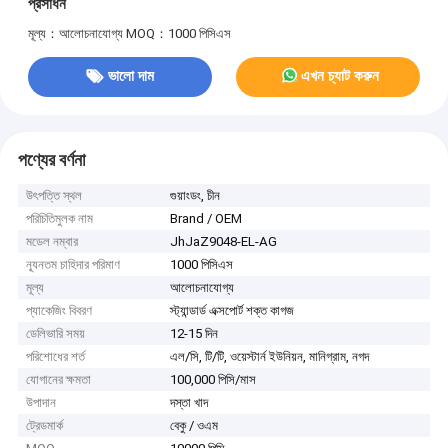
প্রসাধন
মূল্য：আলোচনাযোগ্য
MOQ：1000 পিসিএস
ভালো দাম
এখন চ্যাট করুন
পণ্যের বর্ণনা
উৎপত্তি স্থল
গুয়াংডং, চীন
পরিচিতিমুলক নাম
Brand / OEM
মডেল নম্বার
JhJaZ9048-EL-AG
ন্যূনতম চাহিদার পরিমাণ
1000 পিসিএস
মূল্য
আলোচনাযোগ্য
প্যাকেজিং বিবরণ
স্ট্যান্ডার্ড এক্সপোর্ট শক্ত কাগজ
ডেলিভারি সময়
12-15 দিন
পরিশোধের শর্ত
এল/সি, টি/টি, ওয়েস্টার্ন ইউনিয়ন, মানিগ্রাম, নগদ
যোগানের ক্ষমতা
100,000 পিসি/মাস
উপাদান
দস্তা খাদ
ট্রেডমার্ক
বেকু / ওএম