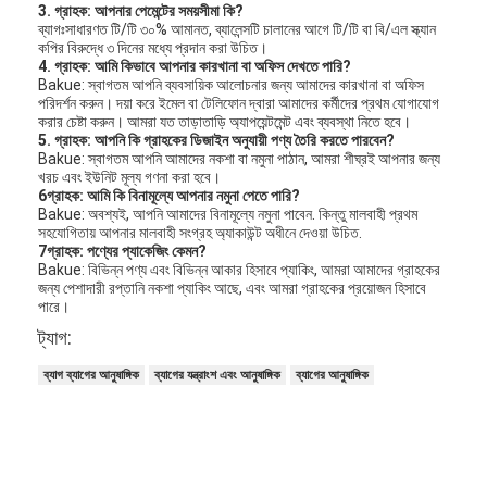
3.
গ্রাহক: আপনার পেমেন্টের সময়সীমা কি?
আমাদের সম্বন্ধে
ব্যাগঃসাধারণত টি/টি ৩০% আমানত, ব্যালেন্সটি চালানের আগে টি/টি বা বি/এল স্ক্যান
কপির বিরুদ্ধে ৩ দিনের মধ্যে প্রদান করা উচিত।
4.
গ্রাহক: আমি কিভাবে আপনার কারখানা বা অফিস দেখতে পারি?
কারখানা পরিদর্শন
Bakue: স্বাগতম আপনি ব্যবসায়িক আলোচনার জন্য আমাদের কারখানা বা অফিস
পরিদর্শন করুন। দয়া করে ইমেল বা টেলিফোন দ্বারা আমাদের কর্মীদের প্রথম যোগাযোগ
গুণমান নিয়ন্ত্রণ
করার চেষ্টা করুন। আমরা যত তাড়াতাড়ি অ্যাপয়েন্টমেন্ট এবং ব্যবস্থা নিতে হবে।
5.
গ্রাহক: আপনি কি গ্রাহকের ডিজাইন অনুযায়ী পণ্য তৈরি করতে পারবেন?
Bakue: স্বাগতম আপনি আমাদের নকশা বা নমুনা পাঠান, আমরা শীঘ্রই আপনার জন্য
আমাদের সাথে যোগাযোগ
খরচ এবং ইউনিট মূল্য গণনা করা হবে।
6গ্রাহক: আমি কি বিনামূল্যে আপনার নমুনা পেতে পারি?
খবর
Bakue: অবশ্যই, আপনি আমাদের বিনামূল্যে নমুনা পাবেন. কিন্তু মালবাহী প্রথম
সহযোগিতায় আপনার মালবাহী সংগ্রহ অ্যাকাউন্ট অধীনে দেওয়া উচিত.
7গ্রাহক: পণ্যের প্যাকেজিং কেমন?
মামলা
Bakue: বিভিন্ন পণ্য এবং বিভিন্ন আকার হিসাবে প্যাকিং, আমরা আমাদের গ্রাহকের
জন্য পেশাদারী রপ্তানি নকশা প্যাকিং আছে, এবং আমরা গ্রাহকের প্রয়োজন হিসাবে
পারে।
ট্যাগ:
মর্টাইজ ডোর লক
ব্যাগ ব্যাগের আনুষাঙ্গিক
ব্যাগের যন্ত্রাংশ এবং আনুষাঙ্গিক
ব্যাগের আনুষাঙ্গিক
স্টেইনলেস স্টীল দরজা লক
প্রবেশদ্বার হ্যান্ডলেসেট