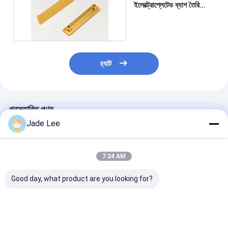
বাথরুম আনুষাঙ্গিক
ইলেক্ট্রোপ্লেটেড ব্যাগ তৈরি
সরবরাহ হার্ডওয়্যার জন্য প্রসাধন
বাথরুমের ক্যাবিনেটের সেট
আসবাবপত্রের হ্যান্ডল এবং বোতাম
চ্যাট
হ্যান্ডব্যাগ আনুষাঙ্গিক হার্ডওয়্যার
পুনরায় সেটযোগ্য সংমিশ্রণ লক
প্রস্তাবিত পণ্য
Jade Lee
7:24 AM
Good day, what product are you looking for?
বিলাসবহুল সুন্দর গোল্ডেন ব্যাগ
3 বছরের ওয়ারেন্টি হ্যান্ডব্যাগ
ব্যক্তিত্ব নকশা জিংক খ
ফিটিং জিংক খাদ ব্যাগ হ্যান্ডব্যাগ
আনুষাঙ্গিক হার্ডওয়্যার ব্যাগ জন্য
রিং ব্যাগ ব্যাগ আনুষাঙ
তৈরি আনুষাঙ্গিক
কাস্টমাইজড
* 31.5 * 4.5mm