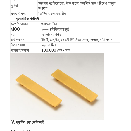
উচ্চ ক্ষয় প্রতিরোধের, উচ্চ মানের সমাপ্তি সঙ্গে পরিবেশ বান্ধব
সুবিধা
উপাদান
এফওবি বন্দর
ইয়ান্টিয়ান, শেঞ্জেন, চীন
III. ব্যবসায়িক শর্তাবলী
উৎপত্তিস্থল
গুয়াংডং, চীন
MOQ
১০০০ (বিনিময়যোগ্য)
দাম
আলোচনাযোগ্য
অর্থ প্রদান
টি/টি, এল/সি, ওয়েস্ট ইউনিয়ন, নগদ, পেপাল, মানি গ্রাম
বিতরণ সময়
১২-১৫ দিন
সরবরাহ ক্ষমতা
100,000 সেট / মাস
IV. প্যাকিং এবং ডেলিভারি