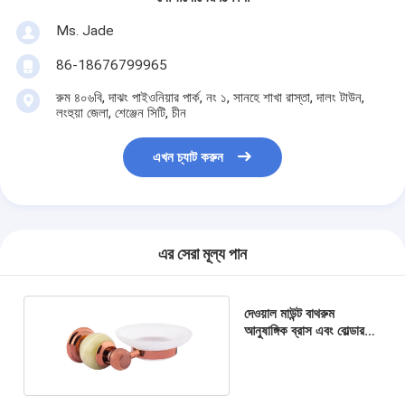
Ms. Jade
86-18676799965
রুম ৪০৬বি, দাঝং পাইওনিয়ার পার্ক, নং ১, সানহে শাখা রাস্তা, দালং টাউন,
লংহুয়া জেলা, শেঞ্জেন সিটি, চীন
এখন চ্যাট করুন
এর সেরা মূল্য পান
দেওয়াল মাউন্ট বাথরুম
আনুষাঙ্গিক ব্রাস এবং বোল্ডার
সাবান ঝরনা আনুষাঙ্গিক ধারক