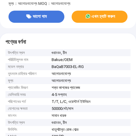
মূল্য：আলোচনাযোগ্য
MOQ：আলোচনাযোগ্য
ভালো দাম
এখন চ্যাট করুন
পণ্যের বর্ণনা
উৎপত্তি স্থল
গুয়াংডং, চীন
পরিচিতিমুলক নাম
Bakue/OEM
মডেল নম্বার
BaQaB7003-EL-RG
ন্যূনতম চাহিদার পরিমাণ
আলোচনাযোগ্য
মূল্য
আলোচনাযোগ্য
প্যাকেজিং বিবরণ
শক্ত কাগজের প্যাকেজ
ডেলিভারি সময়
4-5 সপ্তাহ
পরিশোধের শর্ত
T/T, L/C, ওয়েস্টার্ন ইউনিয়ন
যোগানের ক্ষমতা
50000সেট/মাস
ফাংশন
সাবান ধারক
উৎপত্তি স্থল
গুয়াংডং, চীন
ফিনিশিং
ধাতুপট্টাবৃত রোজ গোল্ড