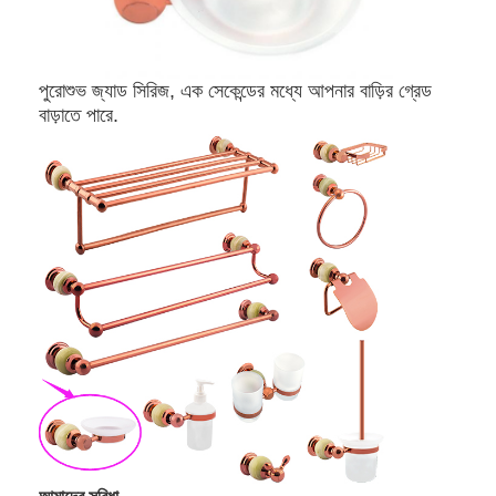
স্মার্ট ডোর লক
শেড দরজার তালা
পুরো
শুভ জ্যাড সিরিজ, এক সেকেন্ডের মধ্যে আপনার বাড়ির গ্রেড
দরজার আনুষাঙ্গিক হার্ডওয়্যার
বাড়াতে পারে.
সিলিন্ডার ডোর বোতাম
টিউবুলার লক
স্মার্ট ক্যাবিনেট লক
ধাতব স্লাইডিং দরজার লক
স্মার্ট ওয়াটার কল
বাথরুমের স্যানিটারি সামগ্রী
বাথরুমের ঝরনা প্যানেল