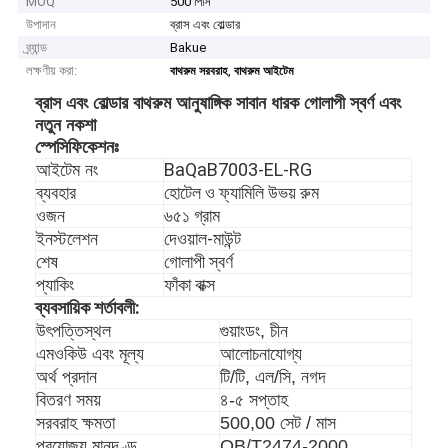
MOQ
500 পিসি
উপাদান
ব্রাস এবং বোল্ডার
ব্র্যান্ড
Bakue
লক্ষণীয় করা:
,
বাথরুম সরবরাহ
বাথরুম আইটেম
ব্রাস এবং বোল্ডার বাথরুম আনুষাঙ্গিক সাবান ধারক গোলাপী স্বর্ণ এবং
নতুন নকশা
স্পেসিফিকেশনঃ
BaQaB7003-EL-RG
আইটেম নং
ব্যবহার
হোটেল ও ফ্যামিলি উভয় রুম
৬৫১ গ্রাম
ওজন
ইনস্টলেশন
দেওয়াল-মাউন্ট
শেষ
গোলাপী স্বর্ণ
প্যাকিং
ফাঁকা বাক্স
ব্যবসায়িক শর্তাবলী:
উৎপত্তিস্থল
গুয়াংডং, চীন
এমওকিউ এবং মূল্য
আলোচনাযোগ্য
অর্থ প্রদান
টি/টি, এল/সি, নগদ
বিতরণ সময়
৪-৫ সপ্তাহ
সরবরাহ ক্ষমতা
500,00 সেট / মাস
প্রযোজ্য মানদণ্ড
QB/T2474-2000