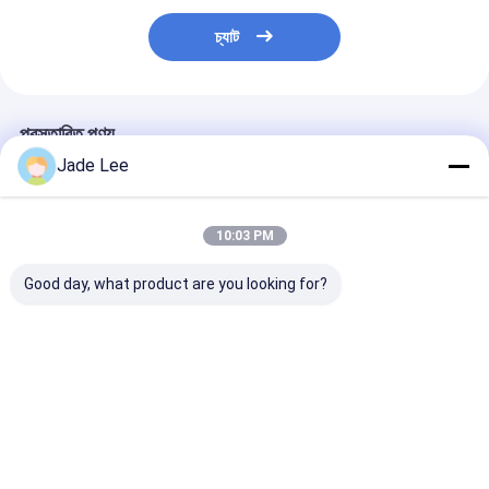
চ্যাট
প্রস্তাবিত পণ্য
Jade Lee
10:03 PM
Good day, what product are you looking for?
নতুন বাথরুম সেট কাগজ ধারক
আলংকারিক বাথরুম আনুষাঙ্গিক
স্যানিটারি ওয়ার বাথরুম
সোনার প্লেট এবং পেইন্ট বাথরুম
ডাবল টাম্বলার হোল্ডার সোনার
আনুষাঙ্গিক টয়লেট র্যাক
আনুষাঙ্গিক
প্লেট এবং পেইন্ট
মাউন্ট টয়লেট শেল্ফ ব্র
ভালো দাম
ভালো দাম
ভালো দাম