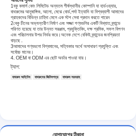
আমাদের সুবিধা
বাথরুম আনুষাঙ্গিক
1বকু কমার্স কোং লিমিটেড অন্যতম শীর্ষস্থানীয় কোম্পানি যা হার্ডওয়্যার,
বাথরুমের আনুষাঙ্গিক, আলো, মেঝে বোর্ড,পর্দা ইত্যাদি যা বিশ্বব্যাপী আমাদের
বাথরুমের ক্যাবিনেটের সেট
গ্রাহকদের বিভিন্ন চাহিদা মেলে এক স্টপ সেবা প্রদান করতে পারেন
2বেকু চীনের অভ্যন্তরীণ নির্মাণ এবং সজ্জা পণ্যগুলির একটি বিখ্যাত ব্র্যান্ডে
আসবাবপত্রের হ্যান্ডল এবং বোতাম
পরিণত হয়েছে যা তার উন্নত সরঞ্জাম, প্রযুক্তিবিদ, দক্ষ শ্রমিক, সফল বিপণন
এবং পরিচালনার উপর নির্ভর করে।অনেক দেশে বেকিউ ব্র্যান্ডের জনপ্রিয়তা
বাড়ছে .
হ্যান্ডব্যাগ আনুষাঙ্গিক হার্ডওয়্যার
3আমাদের পণ্যগুলো বিশ্বমানের, সত্যিকার অর্থে অসাধারণ প্রযুক্তি এবং
সর্বোচ্চ মানের।
পুনরায় সেটযোগ্য সংমিশ্রণ লক
4. OEM বা ODM এর ছোট অর্ডার পাওয়া যায়।
ট্যাগ:
বাথরুম আইটেম
বাথরুমের জিনিসপত্র
বাথরুম সরবরাহ
যোগাযোগের ঠিকানা