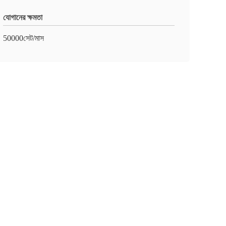
যোগানের ক্ষমতা
50000সেট/মাস