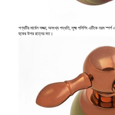
পণ্যটির মার্বেল সজ্জা, অসংখ্য পদ্ধতি, সূক্ষ্ম পলিশিং এটিকে নরম স্পর্
হুকের উপর রত্নের মত।