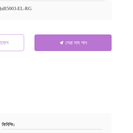
QaB5003-EL-RG
গাযোগ
সেরা দাম পান
ফিনিশিং: