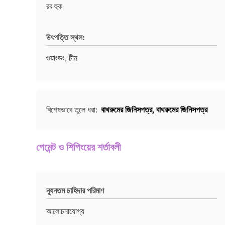
রব হুক
উৎপত্তি স্থল:
গুয়াংডং, চীন
বাথরুমের জিনিসপত্র
,
বাথরুমের জিনিসপত্র
বিশেষভাবে তুলে ধরা:
পেমেন্ট ও শিপিংয়ের শর্তাবলী
ন্যূনতম চাহিদার পরিমাণ
আলোচনাযোগ্য