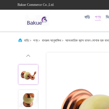
Bakue Commerce Co.,Ltd.
বাড়ি
পণ্য
ভ
বাড়ি
>
পণ্য
>
বাথরুম আনুষাঙ্গিক
>
আলংকারিক ব্রাস ডাবল পোশাক হুক বাথর