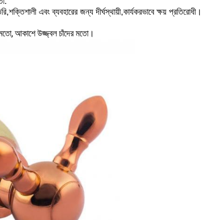
তা.
ি,শক্তিশালী এবং ব্যবহারের জন্য দীর্ঘস্থায়ী,কার্যকরভাবে ক্ষয় প্রতিরোধী।
নের মতো, আকাশে উজ্জ্বল চাঁদের মতো।