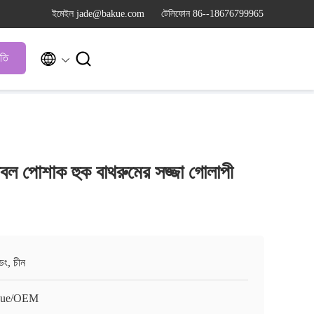
ইমেইল jade@bakue.com
টেলিফোন 86--18676799965


ৃতি
বল পোশাক হুক বাথরুমের সজ্জা গোলাপী
ংডং, চীন
kue/OEM