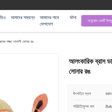
িডিও
আমাদের সম্বন্ধে
আমাদের সাথে
ঘটনা
অনুরোধ একটি উদ্ধ
যোগাযোগ
ুমের সজ্জা গোলাপী সোনার রঙ
আলংকারিক ব্রাস ডা
সোনার রঙ
উৎপত্তি স্থল
গুয়া
পরিচিতিমুলক নাম
Ba