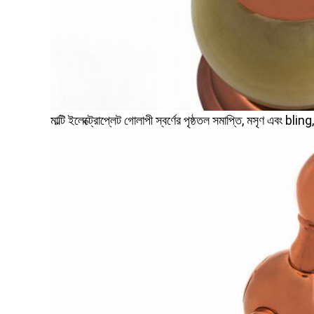
মাল্টি ইলেক্ট্রোপ্লেট গোলাপী স্বর্ণের পৃষ্ঠতল সমাপ্তি, মসৃণ এবং blin