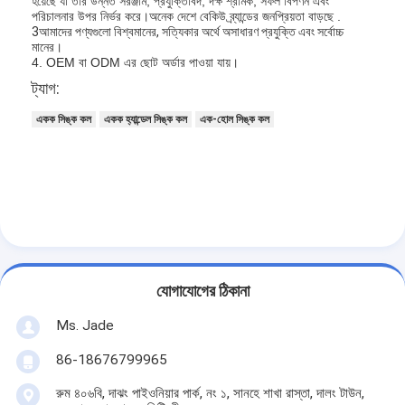
হয়েছে যা তার উন্নত সরঞ্জাম, প্রযুক্তিবিদ, দক্ষ শ্রমিক, সফল বিপণন এবং
পরিচালনার উপর নির্ভর করে।অনেক দেশে বেকিউ ব্র্যান্ডের জনপ্রিয়তা বাড়ছে .
3আমাদের পণ্যগুলো বিশ্বমানের, সত্যিকার অর্থে অসাধারণ প্রযুক্তি এবং সর্বোচ্চ
মানের।
4. OEM বা ODM এর ছোট অর্ডার পাওয়া যায়।
ট্যাগ:
একক সিঙ্ক কল
একক হ্যান্ডেল সিঙ্ক কল
এক-হোল সিঙ্ক কল
যোগাযোগের ঠিকানা
বাড়ি
Ms. Jade
পণ্য
86-18676799965
ভিডিও
রুম ৪০৬বি, দাঝং পাইওনিয়ার পার্ক, নং ১, সানহে শাখা রাস্তা, দালং টাউন,