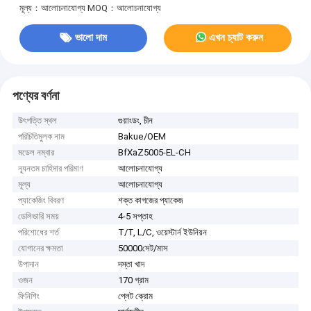
মূল্য：আলোচনাযোগ্য
MOQ：আলোচনাযোগ্য
ভালো দাম
এখন চ্যাট করুন
পণ্যের বর্ণনা
উৎপত্তি স্থল
গুয়াংডং, চীন
পরিচিতিমুলক নাম
Bakue/OEM
মডেল নম্বার
BfXaZ5005-EL-CH
ন্যূনতম চাহিদার পরিমাণ
আলোচনাযোগ্য
মূল্য
আলোচনাযোগ্য
প্যাকেজিং বিবরণ
শক্ত কাগজের প্যাকেজ
ডেলিভারি সময়
4-5 সপ্তাহ
পরিশোধের শর্ত
T/T, L/C, ওয়েস্টার্ন ইউনিয়ন
যোগানের ক্ষমতা
50000সেট/মাস
উপাদান
দস্তা খাদ
ওজন
170 গ্রাম
ফিনিশিং
প্লেট ক্রোম