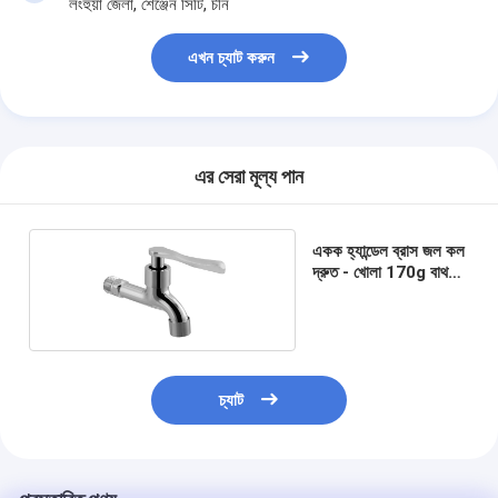
লংহুয়া জেলা, শেঞ্জেন সিটি, চীন
আমাদের সম্বন্ধে
এখন চ্যাট করুন
কারখানা পরিদর্শন
গুণমান নিয়ন্ত্রণ
আমাদের সাথে যোগাযোগ
এর সেরা মূল্য পান
খবর
একক হ্যান্ডেল ব্রাস জল কল
মামলা
দ্রুত - খোলা 170g বাথরুম
আনুষাঙ্গিক
মর্টাইজ ডোর লক
চ্যাট
স্টেইনলেস স্টীল দরজা লক
প্রবেশদ্বার হ্যান্ডলেসেট