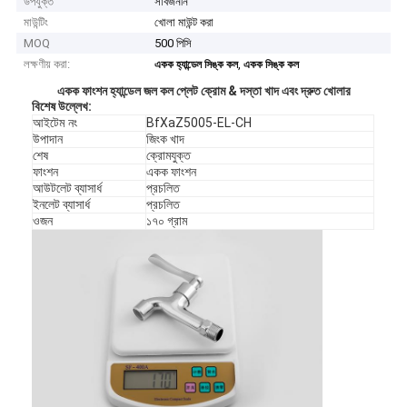
উপযুক্ত
সার্বজনীন
মাউন্টিং
খোলা মাউন্ট করা
MOQ
500 পিসি
লক্ষণীয় করা:
,
একক হ্যান্ডেল সিঙ্ক কল
একক সিঙ্ক কল
একক ফাংশন হ্যান্ডেল জল কল প্লেট ক্রোম & দস্তা খাদ এবং দ্রুত খোলার
বিশেষ উল্লেখ
:
আইটেম নং
BfXaZ5005-EL-CH
উপাদান
জিংক খাদ
শেষ
ক্রোমযুক্ত
ফাংশন
একক ফাংশন
আউটলেট ব্যাসার্ধ
প্রচলিত
ইনলেট ব্যাসার্ধ
প্রচলিত
ওজন
১৭০ গ্রাম