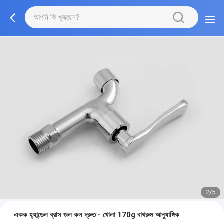
2/5
একক হ্যান্ডেল ব্রাস জল কল দ্রুত - খোলা 170g বাথরুম আনুষাঙ্গিক