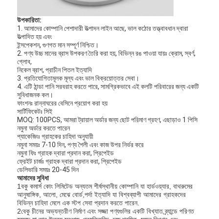
উপকারিতা:
1. আমাদের কোম্পানি পেশাদারী উত্পাদন লাইন আছে, ভাল কঠোর তত্ত্বাবধান দ্বারা
উত্পাদিত হয় এবং
ইন্সপেকশন, গুণগত মান সম্পূর্ণ নিশ্চিত।
2. পণ্য উচ্চ মানের ব্রাস উপকরণ তৈরি করা হয়, বিভিন্ন রঙ পাওয়া যায়ঃ ক্রোম, স্বর্ণ,
গ্লোব,
নিকেল ব্রাশ, প্রাচীন পিতল ইত্যাদি
3. প্রতিযোগিতামূলক মূল্য এবং ভাল বিক্রয়োত্তর সেবা।
4. এটি ঠান্ডা পানি সরবরাহ করতে পারে, সামগ্রিকভাবে এই কলটি পরিবারের জন্য একটি
সুবিধাজনক কল।
ফাংশনঃ রান্নাঘরের বেসিনে প্রয়োগ করা হয়
সার্টিফিকেটঃ সিই
MOQ: 100PCS, আমরা ট্রায়াল অর্ডার জন্য ছোট পরিমাণ গ্রহণ, এছাড়াও 1 পিসি
নমুনা অর্ডার করতে পারেন
প্যাকেজিংঃ গ্রাহকের চাহিদা অনুযায়ী
নমুনা সময়ঃ 7-10 দিন, পণ্য শৈলী এবং কাজ উপর নির্ভর করে
নমুনা ফিঃ গ্রাহক দ্বারা প্রদান করা, প্রিপেইড
ফ্রেইট চার্জঃ গ্রাহক দ্বারা প্রদান করা, প্রিপেইড
ডেলিভারি সময়ঃ 20-45 দিন
আমাদের সুবিধা
1বকু কমার্স কোং লিমিটেড অন্যতম শীর্ষস্থানীয় কোম্পানি যা হার্ডওয়্যার, বাথরুমের
আনুষাঙ্গিক, আলো, মেঝে বোর্ড,পর্দা ইত্যাদি যা বিশ্বব্যাপী আমাদের গ্রাহকদের
বিভিন্ন চাহিদা মেলে এক স্টপ সেবা প্রদান করতে পারেন.
2বেকু চীনের অভ্যন্তরীণ নির্মাণ এবং সজ্জা পণ্যগুলির একটি বিখ্যাত ব্র্যান্ডে পরিণত