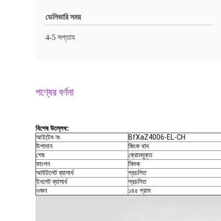
ডেলিভারি সময়
4-5 সপ্তাহ
পণ্যের বর্ণনা
বিশেষ উল্লেখ
:
আইটেম নং
BfXaZ4006-EL-CH
উপাদান
জিংক খাদ
শেষ
ক্রোমযুক্ত
ফাংশন
মিশুক
আউটলেট ব্যাসার্ধ
প্রচলিত
ইনলেট ব্যাসার্ধ
প্রচলিত
ওজন
১৪৫ গ্রাম