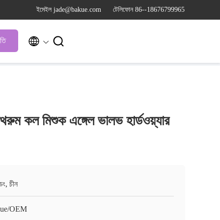
ইমেইল jade@bakue.com
টেলিফোন 86--18676799965


ৃতি
থরুম কল মিশুক এঙ্গেল ভালভ হার্ডওয়্যার
ংডং, চীন
kue/OEM