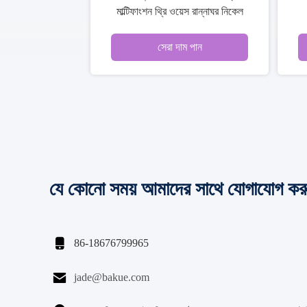
 ঘোরানো ডেক মাউন্ট কল
স্নান সিঙ্ক কল / ওয়াশি
সেরা দাম পান
সেরা দাম 
যে কোনো সময় আমাদের সাথে যোগাযোগ কর

86-18676799965

jade@bakue.com