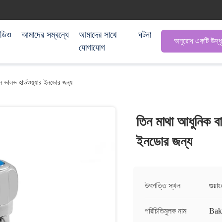
িডিও
আমাদের সম্বন্ধে
আমাদের সাথে
ঘটনা
অনুরোধ একটি উদ্ধ
যোগাযোগ
ল ভালভ হার্ডওয়্যার ইনডোর জন্য
তিন মাথা আধুনিক বা
ইনডোর জন্য
উৎপত্তি স্থল
গুয়া
পরিচিতিমুলক নাম
Ba