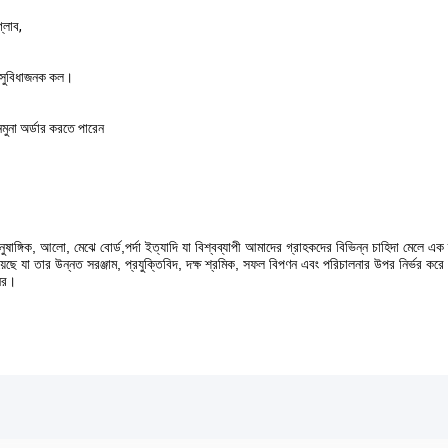
্লোব,
ি সুবিধাজনক কল।
ুনা অর্ডার করতে পারেন
আনুষাঙ্গিক, আলো, মেঝে বোর্ড,পর্দা ইত্যাদি যা বিশ্বব্যাপী আমাদের গ্রাহকদের বিভিন্ন চাহিদা মেলে এ
 হয়েছে যা তার উন্নত সরঞ্জাম, প্রযুক্তিবিদ, দক্ষ শ্রমিক, সফল বিপণন এবং পরিচালনার উপর নির্ভর করে।
নের।