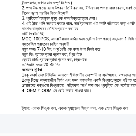
ইন্সপেকশন, গুণগত মান সম্পূর্ণ নিশ্চিত।
2. পণ্য উচ্চ মানের ব্রাস উপকরণ তৈরি করা হয়, বিভিন্ন রঙ পাওয়া যায়ঃ ক্রোম, স্বর্ণ, গ
নিকেল ব্রাশ, প্রাচীন পিতল ইত্যাদি
3. প্রতিযোগিতামূলক মূল্য এবং ভাল বিক্রয়োত্তর সেবা।
4. এটি ঠান্ডা পানি সরবরাহ করতে পারে, সামগ্রিকভাবে এই কলটি পরিবারের জন্য একট
ফাংশনঃ রান্নাঘরের বেসিনে প্রয়োগ করা হয়
সার্টিফিকেটঃ সিই
MOQ: 100PCS, আমরা ট্রায়াল অর্ডার জন্য ছোট পরিমাণ গ্রহণ, এছাড়াও 1 পিসি নম
প্যাকেজিংঃ গ্রাহকের চাহিদা অনুযায়ী
নমুনা সময়ঃ 7-10 দিন, পণ্য শৈলী এবং কাজ উপর নির্ভর করে
নমুনা ফিঃ গ্রাহক দ্বারা প্রদান করা, প্রিপেইড
ফ্রেইট চার্জঃ গ্রাহক দ্বারা প্রদান করা, প্রিপেইড
ডেলিভারি সময়ঃ 20-45 দিন
আমাদের সুবিধা
1বকু কমার্স কোং লিমিটেড অন্যতম শীর্ষস্থানীয় কোম্পানি যা হার্ডওয়্যার, বাথরুমের 
2বেকু চীনের অভ্যন্তরীণ নির্মাণ এবং সজ্জা পণ্যগুলির একটি বিখ্যাত ব্র্যান্ডে পরিণত
3আমাদের পণ্যগুলো বিশ্বমানের, সত্যিকার অর্থে অসাধারণ প্রযুক্তি এবং সর্বোচ্চ মা
4. OEM বা ODM এর ছোট অর্ডার পাওয়া যায়।
ট্যাগ:
একক সিঙ্ক কল
,
একক হ্যান্ডেল সিঙ্ক কল
,
এক-হোল সিঙ্ক কল