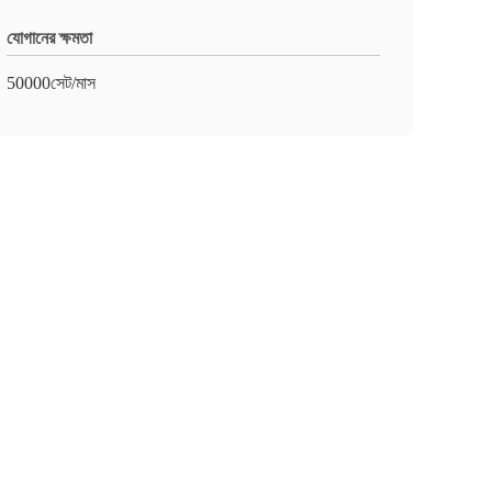
যোগানের ক্ষমতা
50000সেট/মাস