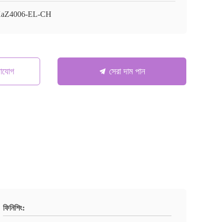
aZ4006-EL-CH
গাযোগ
সেরা দাম পান
ফিনিশিং: