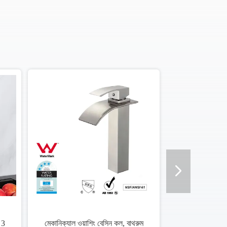
্নাঘর সিঙ্ক কল, কাপসি সার্টিফিকেশন
সীসা মুক্ত ব্রাস রান্নাঘর কল / ডেক মাউন