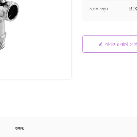
মডেল নম্বার
BfX
আমাদের সাথে যো
ওজন: