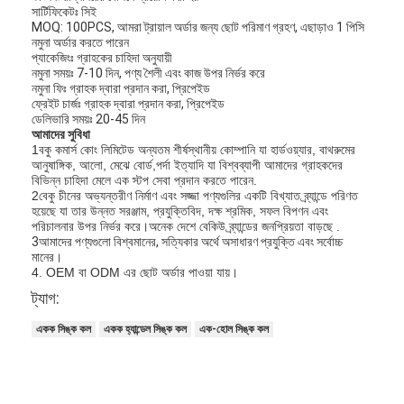
সার্টিফিকেটঃ সিই
MOQ: 100PCS, আমরা ট্রায়াল অর্ডার জন্য ছোট পরিমাণ গ্রহণ, এছাড়াও 1 পিসি
নমুনা অর্ডার করতে পারেন
প্যাকেজিংঃ গ্রাহকের চাহিদা অনুযায়ী
নমুনা সময়ঃ 7-10 দিন, পণ্য শৈলী এবং কাজ উপর নির্ভর করে
নমুনা ফিঃ গ্রাহক দ্বারা প্রদান করা, প্রিপেইড
ফ্রেইট চার্জঃ গ্রাহক দ্বারা প্রদান করা, প্রিপেইড
ডেলিভারি সময়ঃ 20-45 দিন
আমাদের সুবিধা
1বকু কমার্স কোং লিমিটেড অন্যতম শীর্ষস্থানীয় কোম্পানি যা হার্ডওয়্যার, বাথরুমের
আনুষাঙ্গিক, আলো, মেঝে বোর্ড,পর্দা ইত্যাদি যা বিশ্বব্যাপী আমাদের গ্রাহকদের
বিভিন্ন চাহিদা মেলে এক স্টপ সেবা প্রদান করতে পারেন.
2বেকু চীনের অভ্যন্তরীণ নির্মাণ এবং সজ্জা পণ্যগুলির একটি বিখ্যাত ব্র্যান্ডে পরিণত
হয়েছে যা তার উন্নত সরঞ্জাম, প্রযুক্তিবিদ, দক্ষ শ্রমিক, সফল বিপণন এবং
পরিচালনার উপর নির্ভর করে।অনেক দেশে বেকিউ ব্র্যান্ডের জনপ্রিয়তা বাড়ছে .
3আমাদের পণ্যগুলো বিশ্বমানের, সত্যিকার অর্থে অসাধারণ প্রযুক্তি এবং সর্বোচ্চ
মানের।
4. OEM বা ODM এর ছোট অর্ডার পাওয়া যায়।
ট্যাগ:
বাড়ি
একক সিঙ্ক কল
একক হ্যান্ডেল সিঙ্ক কল
এক-হোল সিঙ্ক কল
পণ্য
ভিডিও