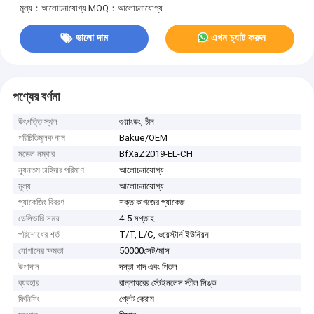
মূল্য：আলোচনাযোগ্য
MOQ：আলোচনাযোগ্য
ভালো দাম
এখন চ্যাট করুন
পণ্যের বর্ণনা
উৎপত্তি স্থল
গুয়াংডং, চীন
পরিচিতিমুলক নাম
Bakue/OEM
মডেল নম্বার
BfXaZ2019-EL-CH
ন্যূনতম চাহিদার পরিমাণ
আলোচনাযোগ্য
মূল্য
আলোচনাযোগ্য
প্যাকেজিং বিবরণ
শক্ত কাগজের প্যাকেজ
ডেলিভারি সময়
4-5 সপ্তাহ
পরিশোধের শর্ত
T/T, L/C, ওয়েস্টার্ন ইউনিয়ন
যোগানের ক্ষমতা
50000সেট/মাস
উপাদান
দস্তা খাদ এবং পিতল
ব্যবহার
রান্নাঘরের স্টেইনলেস স্টীল সিঙ্ক
ফিনিশিং
প্লেট ক্রোম