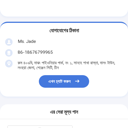
আমাদের সম্বন্ধে
কারখানা পরিদর্শন
যোগাযোগের ঠিকানা
গুণমান নিয়ন্ত্রণ
Ms. Jade
আমাদের সাথে যোগাযোগ
86-18676799965
খবর
রুম ৪০৬বি, দাঝং পাইওনিয়ার পার্ক, নং ১, সানহে শাখা রাস্তা, দালং টাউন,
লংহুয়া জেলা, শেঞ্জেন সিটি, চীন
মামলা
এখন চ্যাট করুন
মর্টাইজ ডোর লক
স্টেইনলেস স্টীল দরজা লক
এর সেরা মূল্য পান
প্রবেশদ্বার হ্যান্ডলেসেট