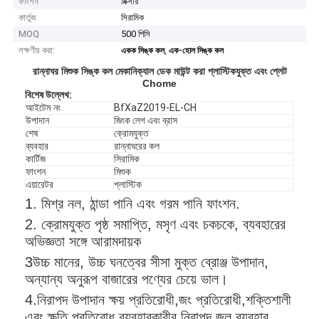
ফাংশন
মিক্সার
কার্তুজ
সিরামিক
MOQ
500 পিসি
লক্ষণীয় করা:
,
একক সিঙ্ক কল
এক-হোল সিঙ্ক কল
রান্নাঘর মিশুক সিঙ্ক কল মেকানিক্যাল ডেক মাউন্ট করা প্লাস্টিকযুক্ত এবং প্লেট
Chome
বিশেষ উল্লেখ
:
আইটেম নং
BfXaZ2019-EL-CH
উপাদান
জিংক লেগ এবং ব্রাস
শেষ
ক্রোমযুক্ত
ব্যবহার
রান্নাঘরের কল
কার্টিজ
সিরামিক
ফাংশন
মিশুক
এয়ারেটর
প্লাস্টিক
1. মিশ্র নল, ঠান্ডা পানি এবং গরম পানি ফাংশন.
2. ক্রোমযুক্ত পৃষ্ঠ সমাপ্তি, মসৃণ এবং চকচকে, ব্যবহারের
অভিজ্ঞতা সঙ্গে আরামদায়ক
3উচ্চ মানের, উচ্চ ঘনত্বের সীসা মুক্ত ব্রোঞ্জ উপাদান,
অন্যান্য অনুরূপ বাজারের পণ্যের চেয়ে ভাল।
4.নিরাপদ উপাদান ক্ষয় প্রতিরোধী,জং প্রতিরোধী,শক্তিশালী
এবং ক্ষতি প্রতিরোধ,ব্যবহারকারীর নিরাপদ জল ব্যবহার