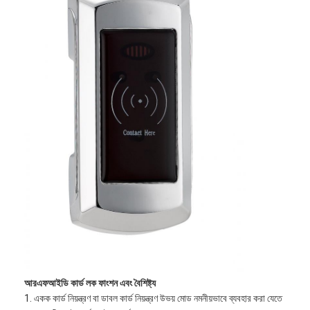
আরএফআইডি কার্ড লক ফাংশন এবং বৈশিষ্ট্য
1. একক কার্ড নিয়ন্ত্রণ বা ডাবল কার্ড নিয়ন্ত্রণ উভয় মোড নমনীয়ভাবে ব্যবহার করা যেতে