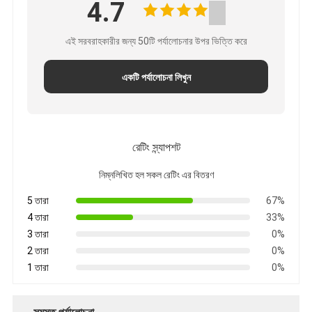
4.7
স্মার্ট ডোর লক
শেড দরজার তালা
এই সরবরাহকারীর জন্য 50টি পর্যালোচনার উপর ভিত্তি করে
দরজার আনুষাঙ্গিক হার্ডওয়্যার
একটি পর্যালোচনা লিখুন
সিলিন্ডার ডোর বোতাম
টিউবুলার লক
রেটিং স্ন্যাপশট
স্মার্ট ক্যাবিনেট লক
নিম্নলিখিত হল সকল রেটিং এর বিতরণ
ধাতব স্লাইডিং দরজার লক
5 তারা
67%
4 তারা
33%
স্মার্ট ওয়াটার কল
3 তারা
0%
2 তারা
0%
বাথরুমের স্যানিটারি সামগ্রী
1 তারা
0%
বাথরুমের ঝরনা প্যানেল