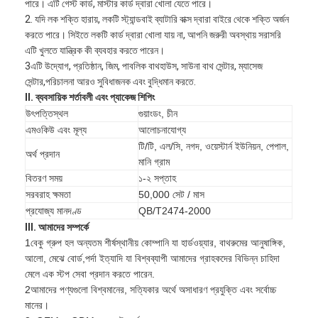
পারে। এটি গেস্ট কার্ড, মাস্টার কার্ড দ্বারা খোলা যেতে পারে।
2. যদি লক শক্তি হারায়, লকটি স্ট্যান্ডবাই ব্যাটারি বাক্স দ্বারা বাইরে থেকে শক্তি অর্জন
করতে পারে। সিইতে লকটি কার্ড দ্বারা খোলা যায় না, আপনি জরুরী অবস্থায় সরাসরি
এটি খুলতে যান্ত্রিক কী ব্যবহার করতে পারেন।
3এটি উদ্যোগ, প্রতিষ্ঠান, জিম, পাবলিক বাথহাউস, সাউনা বাথ সেন্টার, ম্যাসেজ
সেন্টার,পরিচালনা আরও সুবিধাজনক এবং বুদ্ধিমান করতে.
II. ব্যবসায়িক শর্তাবলী এবং প্যাকেজ শিপিং
উৎপত্তিস্থল
গুয়াংডং, চীন
এমওকিউ এবং মূল্য
আলোচনাযোগ্য
টি/টি, এল/সি, নগদ, ওয়েস্টার্ন ইউনিয়ন, পেপাল,
অর্থ প্রদান
মানি গ্রাম
বিতরণ সময়
১-২ সপ্তাহ
সরবরাহ ক্ষমতা
50,000 সেট / মাস
প্রযোজ্য মানদণ্ড
QB/T2474-2000
III. আমাদের সম্পর্কে
বাড়ি
1বেকু গ্রুপ হল অন্যতম শীর্ষস্থানীয় কোম্পানি যা হার্ডওয়্যার, বাথরুমের আনুষাঙ্গিক,
আলো, মেঝে বোর্ড,পর্দা ইত্যাদি যা বিশ্বব্যাপী আমাদের গ্রাহকদের বিভিন্ন চাহিদা
পণ্য
মেলে এক স্টপ সেবা প্রদান করতে পারেন.
2আমাদের পণ্যগুলো বিশ্বমানের, সত্যিকার অর্থে অসাধারণ প্রযুক্তি এবং সর্বোচ্চ
ভিডিও
মানের।