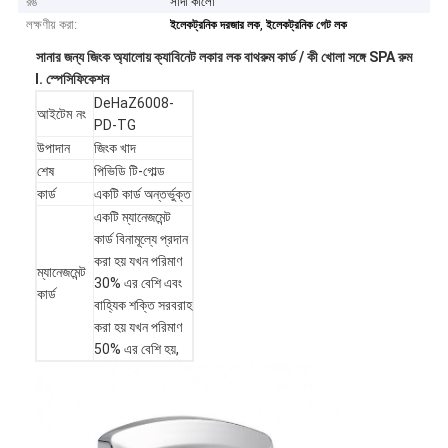
রঙ
সাদা কালো
লক্ষণীয় করা:
,
ইলেকট্রনিক দরজার লক
ইলেকট্রনিক গেট লক
সানার জন্য জিংক অ্যালোয় ক্যাবিনেট লকার লক বাথরুম কার্ড / কী খোলা সঙ্গে SPA রুম
I. স্পেসিফিকেশন
DeHaZ6008-
আইটেম নং
PD-TG
উপাদান
জিংক খাদ
শেষ
পিভিডি টি-গোল্ড
কার্ড
একটি কার্ড অন্তর্ভুক্ত
একটি ম্যানেজমেন্ট
কার্ড বিনামূল্যে প্রদান
করা হয় যখন পরিমাণ
ম্যানেজমেন্ট
30% এর বেশি এবং
কার্ড
বাহ্যিক শক্তি সরবরাহ
করা হয় যখন পরিমাণ
50% এর বেশি হয়,