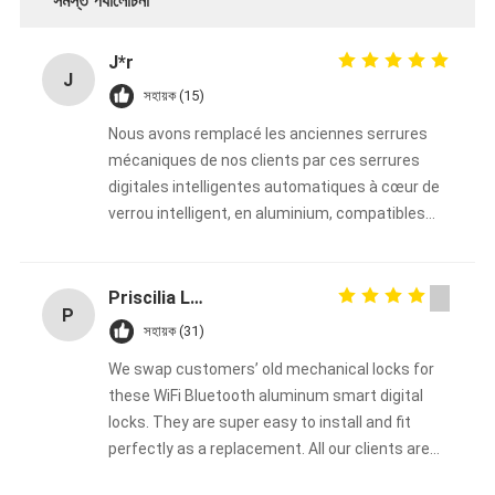
সমস্ত পর্যালোচনা
বাথরুম আনুষাঙ্গিক
বাথরুমের ক্যাবিনেটের সেট
J*r
J
সহায়ক (15)
আসবাবপত্রের হ্যান্ডল এবং বোতাম
Nous avons remplacé les anciennes serrures
হ্যান্ডব্যাগ আনুষাঙ্গিক হার্ডওয়্যার
mécaniques de nos clients par ces serrures
digitales intelligentes automatiques à cœur de
পুনরায় সেটযোগ্য সংমিশ্রণ লক
verrou intelligent, en aluminium, compatibles
WiFi et Bluetooth de la marque Bakue, et le
résultat dépasse toutes nos attentes ! Le
montage est extrêmement simple et rapide,
Priscilia Liya
P
parfait pour remplacer n’importe quelle serrure
সহায়ক (31)
mécanique traditionnelle sans travaux
We swap customers’ old mechanical locks for
compliqués. Tous nos clients sont ravis : ils
these WiFi Bluetooth aluminum smart digital
apprécient la praticité des accès sans clé, la
locks. They are super easy to install and fit
connexion Bluetooth/WiFi et la solidité du corps
perfectly as a replacement. All our clients are
en aluminium. Grâce à cette gamme de serrures
fully happy. This product line lets us broaden our
connectées, nous avons pu élargir notre offre