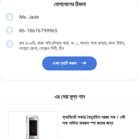
business revenue. Working with Bakue is
যোগাযোগের ঠিকানা
smooth and reliable, and we will absolutely keep
Ms. Jade
partnering with them for more orders in the
future!
86-18676799965
রুম ৪০৬বি, দাঝং পাইওনিয়ার পার্ক, নং ১, সানহে শাখা রাস্তা, দালং টাউন,
লংহুয়া জেলা, শেঞ্জেন সিটি, চীন
এখন চ্যাট করুন
এর সেরা মূল্য পান
ক্যাবিনেট লকার বৈদ্যুতিন দরজা লক / গেট
লক সাউনা বাথরুম স্পা রুমের জন্য