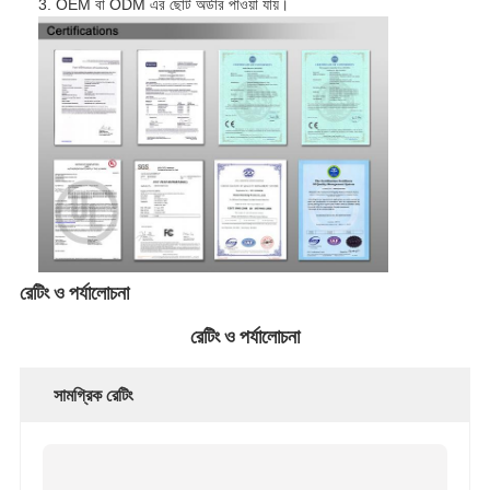
3. OEM বা ODM এর ছোট অর্ডার পাওয়া যায়।
আমাদের সম্বন্ধে
কারখানা পরিদর্শন
গুণমান নিয়ন্ত্রণ
আমাদের সাথে যোগাযোগ
খবর
মামলা
রেটিং ও পর্যালোচনা
রেটিং ও পর্যালোচনা
মর্টাইজ ডোর লক
সামগ্রিক রেটিং
স্টেইনলেস স্টীল দরজা লক
প্রবেশদ্বার হ্যান্ডলেসেট