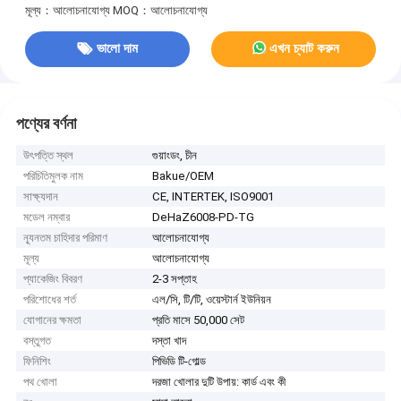
মূল্য：আলোচনাযোগ্য
MOQ：আলোচনাযোগ্য
ভালো দাম
এখন চ্যাট করুন
পণ্যের বর্ণনা
উৎপত্তি স্থল
গুয়াংডং, চীন
পরিচিতিমুলক নাম
Bakue/OEM
সাক্ষ্যদান
CE, INTERTEK, ISO9001
মডেল নম্বার
DeHaZ6008-PD-TG
ন্যূনতম চাহিদার পরিমাণ
আলোচনাযোগ্য
মূল্য
আলোচনাযোগ্য
প্যাকেজিং বিবরণ
2-3 সপ্তাহ
পরিশোধের শর্ত
এল/সি, টি/টি, ওয়েস্টার্ন ইউনিয়ন
যোগানের ক্ষমতা
প্রতি মাসে 50,000 সেট
বস্তুগত
দস্তা খাদ
ফিনিশিং
পিভিডি টি-গোল্ড
পথ খোলা
দরজা খোলার দুটি উপায়: কার্ড এবং কী