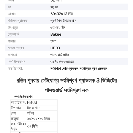
ওজন
52 গ্রাম
রঙ
বহু রঙ
আকার
60×32×13 মিমি
পরিবহন প্যাকেজ
প্রতি পিস উপহার বাক্স
উৎপত্তি
গুয়াংডং, চীন
ট্রেডমার্ক
Bakue
প্রকার
তালা
মডেল নাম্বার
HB03
কাঠামো
পাসওয়ার্ড লকিং
স্পেসিফিকেশন
৬০*৩২*১৩এমএম
লক্ষণীয় করা:
,
সংমিশ্রণ কোড প্যাডলক
সংমিশ্রিত ব্যাগ হেন্ডলক
রঙিন পুনরায় সেটযোগ্য সংমিশ্রণ প্যাডলক 3 ডিজিটের
পাসওয়ার্ড সংমিশ্রণ লক
I. স্পেসিফিকেশন
আইটেম নং
HB03
উপাদান
জিংক খাদ
শেষ
আঁকা
মাত্রা
৬০×৩২×১৩ মিমি
লক শরীরের
৩৭ মিমি
দৈর্ঘ্য