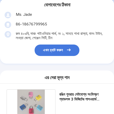
বাথরুম আনুষাঙ্গিক
যোগাযোগের ঠিকানা
বাথরুমের ক্যাবিনেটের সেট
Ms. Jade
আসবাবপত্রের হ্যান্ডল এবং বোতাম
86-18676799965
রুম ৪০৬বি, দাঝং পাইওনিয়ার পার্ক, নং ১, সানহে শাখা রাস্তা, দালং টাউন,
হ্যান্ডব্যাগ আনুষাঙ্গিক হার্ডওয়্যার
লংহুয়া জেলা, শেঞ্জেন সিটি, চীন
পুনরায় সেটযোগ্য সংমিশ্রণ লক
এখন চ্যাট করুন
এর সেরা মূল্য পান
রঙিন পুনরায় সেটযোগ্য সংমিশ্রণ
প্যাডলক 3 ডিজিটের পাসওয়ার্ড
সুইচ্যাসে প্যাডলক