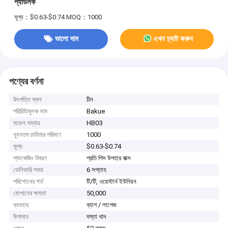
প্যাডলক
মূল্য：$0.63-$0.74
MOQ：1000
ভালো দাম
এখন চ্যাট করুন
পণ্যের বর্ণনা
উৎপত্তি স্থল
চীন
পরিচিতিমুলক নাম
Bakue
মডেল নম্বার
HB03
ন্যূনতম চাহিদার পরিমাণ
1000
মূল্য
$0.63-$0.74
প্যাকেজিং বিবরণ
প্রতি পিস উপহার বাক্স
ডেলিভারি সময়
6 সপ্তাহ
পরিশোধের শর্ত
টি/টি, ওয়েস্টার্ন ইউনিয়ন
যোগানের ক্ষমতা
50,000
ব্যবহার
ব্যাগ / লাগেজ
উপাদান
দস্তা খাদ