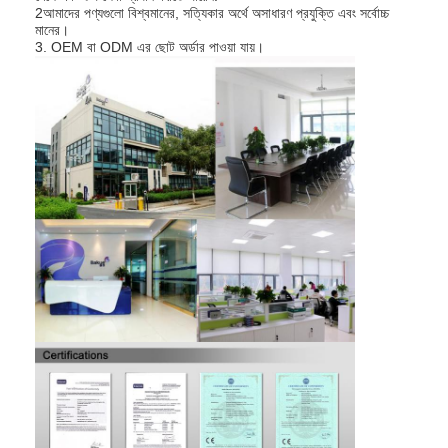
2আমাদের পণ্যগুলো বিশ্বমানের, সত্যিকার অর্থে অসাধারণ প্রযুক্তি এবং সর্বোচ্চ
আমাদের সম্বন্ধে
মানের।
3. OEM বা ODM এর ছোট অর্ডার পাওয়া যায়।
কারখানা পরিদর্শন
গুণমান নিয়ন্ত্রণ
আমাদের সাথে যোগাযোগ
খবর
মামলা
মর্টাইজ ডোর লক
স্টেইনলেস স্টীল দরজা লক
প্রবেশদ্বার হ্যান্ডলেসেট