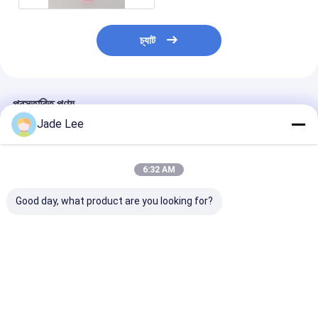
চ্যাট
প্রস্তাবিত পণ্য
Jade Lee
6:32 AM
Good day, what product are you looking for?
প্যাটিও দরজার জন্য সংমিশ্রণ
উচ্চ সুরক্ষা সমন্বয় যান্ত্রিক লক
সংমিশ্রণ কীলেস দরজা ল
যান্ত্রিক লক কীলেস 142 X 42
আবহাওয়া প্রতিরোধী কীহীন
রঙ পুনরায় সেটযোগ্য
X 26 মিমি
প্রবেশ
ভালো দাম
ভালো দাম
ভালো দাম