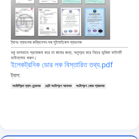
স্মার্ট ডোর লক
শেড দরজার তালা
দরজার আনুষাঙ্গিক হার্ডওয়্যার
ট্যাগঃ প্যাডলক.কম্বিনেশন লক.সুইসাইকেস প্যাডলক
সিলিন্ডার ডোর বোতাম
বকু ভালভাবে প্রযোজনা করে তা জানার জন্য, অনুগ্রহ করে নিচের ভূমিকা ফাইলটি
ডাউনলোড করুন।
টিউবুলার লক
ইলেকট্রনিক ডোর লক বিস্তারিত তথ্য.pdf
স্মার্ট ক্যাবিনেট লক
ট্যাগ:
ধাতব স্লাইডিং দরজার লক
সংমিশ্রিত ব্যাগ হেন্ডলক
ছোট সংমিশ্রণ আনলক
সংমিশ্রণ কোড প্যাডলক
স্মার্ট ওয়াটার কল
বাথরুমের স্যানিটারি সামগ্রী
বাথরুমের ঝরনা প্যানেল