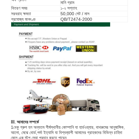
মানি গ্রাম
বিতরণ সময়
১-২ সপ্তাহ
সরবরাহ ক্ষমতা
50,000 সেট / মাস
প্রযোজ্য মানদণ্ড
QB/T2474-2000
বাড়ি
পণ্য
III. আমাদের সম্পর্কে
1বেকু গ্রুপ হল অন্যতম শীর্ষস্থানীয় কোম্পানি যা হার্ডওয়্যার, বাথরুমের আনুষাঙ্গিক,
ভিডিও
আলো, মেঝে বোর্ড,পর্দা ইত্যাদি যা বিশ্বব্যাপী আমাদের গ্রাহকদের বিভিন্ন চাহিদা
মেলে এক স্টপ সেবা প্রদান করতে পারেন.