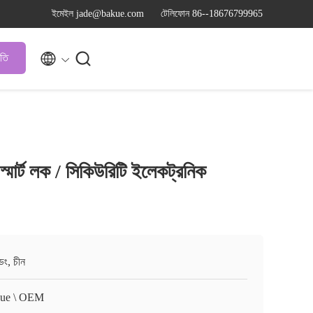
ইমেইল jade@bakue.com
টেলিফোন 86--18676799965


ৃতি
স্মার্ট লক / সিকিউরিটি ইলেকট্রনিক
ংডং, চীন
ue \ OEM