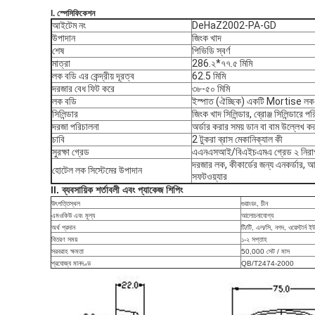
I. স্পেসিফিকেশন
আইটেম নং
DeHaZ2002-PA-GD
উপাদান
জিংক খাদ
শেষ
পিভিডি স্বর্ণ
মাত্রা
286.২*৭৭.৫ মিমি
লক বডি এর কেন্দ্রীয় দূরত্ব
62.5 মিমি
দরজার বেধ ফিট করে
৩৮-৫০ মিমি
লক বডি
ইস্পাত (ঐচ্ছিক) একটি Mortise লক
সিলিন্ডার
জিংক খাদ সিলিন্ডার, ব্রোঞ্জ সিলিন্ডারে
দরজা পরিচালনা
অর্ডার করার সময় ডান বা বাম উল্লেখ ক
চাবি
2 টুকরা ব্রাস মেকানিক্যাল কী
সুরক্ষা গ্রেড
এএনএসআই/বিএইচএমএ গ্রেড ২ নিরা
দরজার লক, কীকার্ডের জন্য এনকর্ডার, আরএ
হোটেল লক সিস্টেমের উপাদান
সফটওয়্যার
II. ব্যবসায়িক শর্তাবলী এবং প্যাকেজ শিপিং
উৎপত্তিস্থল
গুয়াংডং, চীন
এমওকিউ এবং মূল্য
আলোচনাযোগ্য
অর্থ প্রদান
টি/টি, এল/সি, নগদ, ওয়েস্টার্ন ই
বিতরণ সময়
১-২ সপ্তাহ
সরবরাহ ক্ষমতা
50,000 সেট / মাস
প্রযোজ্য মানদণ্ড
QB/T2474-2000