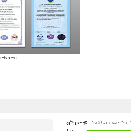
াউনলোড করুন।
রেটিং স্ন্যাপশট
নিম্নলিখিত হল সকল রেটিং এর