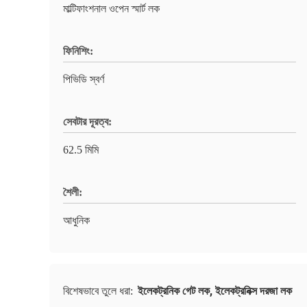
মাল্টিফাংশনাল ওপেন স্মার্ট লক
ফিনিশিং:
পিভিডি স্বর্ণ
সেবটার দূরত্ব:
62.5 মিমি
শৈলী:
আধুনিক
ইলেকট্রনিক গেট লক
,
ইলেকট্রনিক্স দরজা লক
বিশেষভাবে তুলে ধরা: