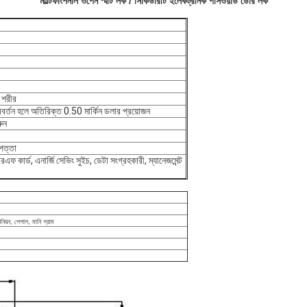
মাল্টিফাংশনাল ওপেন স্মার্ট লক / সিকিউরিটি ইলেকট্রনিক পাসওয়ার্ড ডোর লক
 শরীর
 পরিবর্তন হলে অতিরিক্ত 0.50 মার্কিন ডলার প্রয়োজন
রুন
পত্তা
ফ কার্ড, এনার্জি সেভিং সুইচ, ডেটা সংগ্রহকারী, ম্যানেজমেন্ট
উনিয়ন, পেপাল, মানি গ্রাম