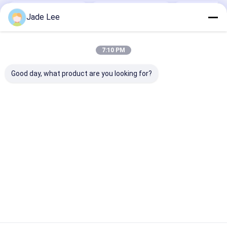
Jade Lee
7:10 PM
Good day, what product are you looking for?
স্মার্ট ডিজিটাল ডোর লক কোর
অ্যাক্সেস ম্যানেজমেন্টের জন্য
ব্যবসা এবং হোম
আরএফআইডি ডোর লক সমর্থন
স্মার্ট ডিজিটাল ডোর লক কোর
অ্যাপ্লিকেশনের জন্য স্ম
অ্যাক্সেস ম্যানেজমেন্ট
ওয়াইফাই রিমোট কন্ট্রোল স্মার্ট
ডিজিটাল ডোর লক কো
অ্যালুমিনিয়াম কুপার
ডোর লক
BKA01 নিরাপত্তা ড
ভালো দাম
ভালো দাম
ভালো দাম
বাড়ি
আমাদের
আমাদের সাথে যোগাযোগ
Desktop
সম্পর্কে
করুন
Site
সাইট ম্যাপ
গোপনীয়তা নীতি
গুণ
মর্টাইজ ডোর লক
চীন কারখানা.Copyright © 2026 Bakue Commerce
Co.,Ltd.. All Rights Reserved.