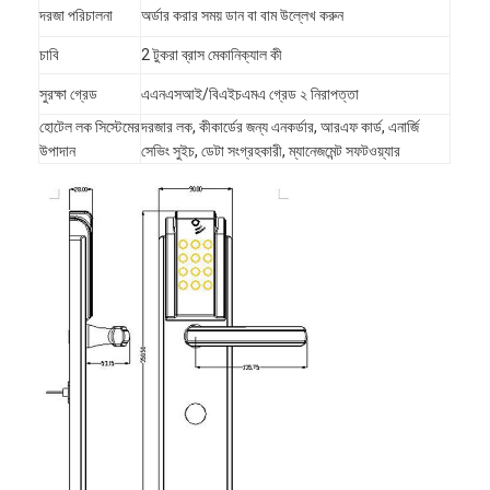
দরজা পরিচালনা
অর্ডার করার সময় ডান বা বাম উল্লেখ করুন
চাবি
2 টুকরা ব্রাস মেকানিক্যাল কী
সুরক্ষা গ্রেড
এএনএসআই/বিএইচএমএ গ্রেড ২ নিরাপত্তা
হোটেল লক সিস্টেমের
দরজার লক, কীকার্ডের জন্য এনকর্ডার, আরএফ কার্ড, এনার্জি
উপাদান
সেভিং সুইচ, ডেটা সংগ্রহকারী, ম্যানেজমেন্ট সফটওয়্যার
বাড়ি
পণ্য
ভিডিও