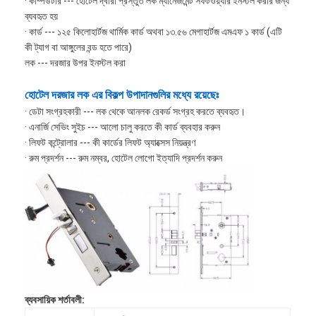
· কম্পিউটার --- হোটেল দ্বারা প্রস্তুত লক ম্যানেজমেন্ট সফটওয়্যার ইনস্টল করার জন্য
ব্যবহৃত হয়
· কার্ড --- ১২৫ কিলোহার্টজ থার্মিক কার্ড অথবা ১৩.৫৬ মেগাহার্টজ এমএফ ১ কার্ড (এটি
কী ট্যাগ বা আঙ্গুলের বন্ড হতে পারে)
লক --- দরজার উপর ইনস্টল করা
হোটেল দরজার লক এর বিকল্প উপাদানগুলির মধ্যে রয়েছেঃ
· ডেটা সংগ্রহকারী --- লক থেকে আনলক রেকর্ড সংগ্রহ করতে ব্যবহৃত।
· এনার্জি সেভিং সুইচ --- আলো চালু করতে কী কার্ড ব্যবহার করুন
· লিফট কন্ট্রোলার --- কী কার্ডের লিফট অ্যাক্সেস নিয়ন্ত্রণ
· রুম প্রদর্শন --- রুম নম্বর, হোটেল লোগো ইত্যাদি প্রদর্শন করুন
ব্যবসায়িক শর্তাবলী: