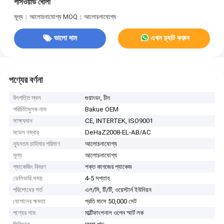
পাসওয়ার্ড খোলা
মূল্য：আলোচনাযোগ্য
MOQ：আলোচনাযোগ্য
ভালো দাম
এখন চ্যাট করুন
পণ্যের বর্ণনা
উৎপত্তি স্থল
গুয়াংডং, চীন
পরিচিতিমুলক নাম
Bakue OEM
সাক্ষ্যদান
CE, INTERTEK, ISO9001
মডেল নম্বার
DeHaZ2008-EL-AB/AC
ন্যূনতম চাহিদার পরিমাণ
আলোচনাযোগ্য
মূল্য
আলোচনাযোগ্য
প্যাকেজিং বিবরণ
শক্ত কাগজের প্যাকেজ
ডেলিভারি সময়
4-5 সপ্তাহ
পরিশোধের শর্ত
এল/সি, টি/টি, ওয়েস্টার্ন ইউনিয়ন
যোগানের ক্ষমতা
প্রতি মাসে 50,000 সেট
পণ্যের নাম
মাল্টিফাংশনাল ওপেন স্মার্ট লক