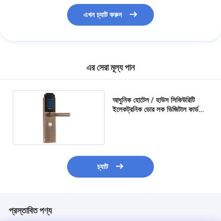
এখন চ্যাট করুন
এর সেরা মূল্য পান
আধুনিক হোটেল / হাউস সিকিউরিটি
ইলেকট্রনিক ডোর লক ডিজিটাল কার্ড
পাসওয়ার্ড খোলা
চ্যাট
প্রস্তাবিত পণ্য