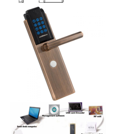
আমাদের সম্বন্ধে
কারখানা পরিদর্শন
গুণমান নিয়ন্ত্রণ
আমাদের সাথে যোগাযোগ
খবর
মামলা
মর্টাইজ ডোর লক
স্টেইনলেস স্টীল দরজা লক
প্রবেশদ্বার হ্যান্ডলেসেট