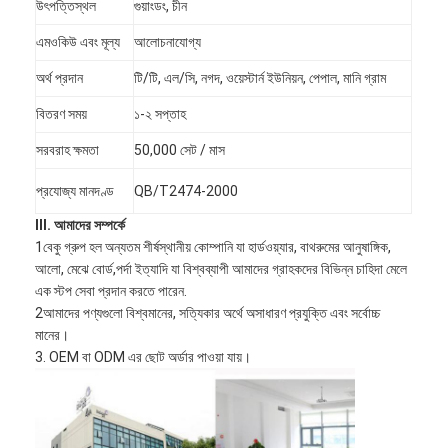
উৎপত্তিস্থল
গুয়াংডং, চীন
এমওকিউ এবং মূল্য
আলোচনাযোগ্য
অর্থ প্রদান
টি/টি, এল/সি, নগদ, ওয়েস্টার্ন ইউনিয়ন, পেপাল, মানি গ্রাম
বিতরণ সময়
১-২ সপ্তাহ
সরবরাহ ক্ষমতা
50,000 সেট / মাস
প্রযোজ্য মানদণ্ড
QB/T2474-2000
III. আমাদের সম্পর্কে
1বেকু গ্রুপ হল অন্যতম শীর্ষস্থানীয় কোম্পানি যা হার্ডওয়্যার, বাথরুমের আনুষাঙ্গিক,
আলো, মেঝে বোর্ড,পর্দা ইত্যাদি যা বিশ্বব্যাপী আমাদের গ্রাহকদের বিভিন্ন চাহিদা মেলে
এক স্টপ সেবা প্রদান করতে পারেন.
2আমাদের পণ্যগুলো বিশ্বমানের, সত্যিকার অর্থে অসাধারণ প্রযুক্তি এবং সর্বোচ্চ
মানের।
3. OEM বা ODM এর ছোট অর্ডার পাওয়া যায়।