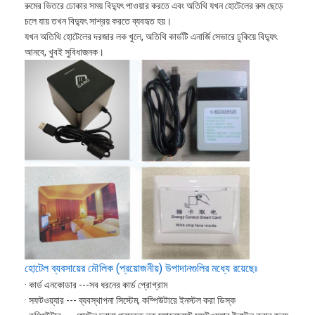
বাথরুম আনুষাঙ্গিক
রুমের ভিতরে ঢোকার সময় বিদ্যুৎ পাওয়ার করতে এবং অতিথি যখন হোটেলের রুম ছেড়ে
চলে যায় তখন বিদ্যুৎ সাশ্রয় করতে ব্যবহৃত হয়।
বাথরুমের ক্যাবিনেটের সেট
যখন অতিথি হোটেলের দরজার লক খুলে, অতিথি কার্ডটি এনার্জি সেভারে ঢুকিয়ে বিদ্যুৎ
আনবে, খুবই সুবিধাজনক।
আসবাবপত্রের হ্যান্ডল এবং বোতাম
হ্যান্ডব্যাগ আনুষাঙ্গিক হার্ডওয়্যার
পুনরায় সেটযোগ্য সংমিশ্রণ লক
হোটেল ব্যবসায়ের মৌলিক (প্রয়োজনীয়) উপাদানগুলির মধ্যে রয়েছেঃ
· কার্ড এনকোডার ---সব ধরনের কার্ড প্রোগ্রাম
· সফটওয়্যার --- ব্যবস্থাপনা সিস্টেম, কম্পিউটারে ইনস্টল করা ডিস্ক