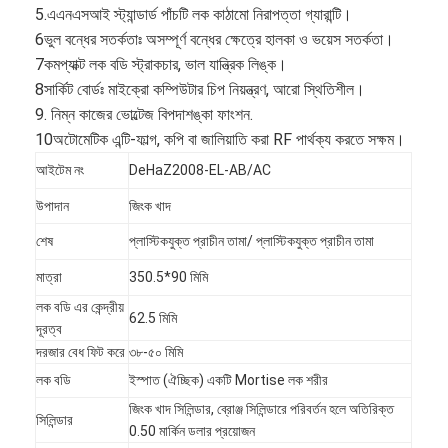
5.এএনএসআই স্ট্যান্ডার্ড পাঁচটি লক কাঠামো নিরাপত্তা গ্যারান্টি।
6ভুল বন্ধের সতর্কতাঃ অসম্পূর্ণ বন্ধের ক্ষেত্রে হালকা ও ভয়েস সতর্কতা।
7কমপ্যাক্ট লক বডি স্ট্রাকচার, ভাল যান্ত্রিক লিঙ্ক।
8সার্কিট বোর্ডঃ মাইক্রো কম্পিউটার চিপ নিয়ন্ত্রণ, আরো স্থিতিশীল।
9. নিম্ন কাজের ভোল্টেজ বিপদাশঙ্কা ফাংশন.
10অটোমেটিক এন্টি-ফাল্গ, কপি বা জালিয়াতি করা RF পার্থক্য করতে সক্ষম।
আইটেম নং
DeHaZ2008-EL-AB/AC
উপাদান
জিংক খাদ
শেষ
প্লাস্টিকযুক্ত প্রাচীন তামা/ প্লাস্টিকযুক্ত প্রাচীন তামা
মাত্রা
350.5*90 মিমি
লক বডি এর কেন্দ্রীয়
62.5 মিমি
দূরত্ব
দরজার বেধ ফিট করে
৩৮-৫০ মিমি
লক বডি
ইস্পাত (ঐচ্ছিক) একটি Mortise লক শরীর
জিংক খাদ সিলিন্ডার, ব্রোঞ্জ সিলিন্ডারে পরিবর্তন হলে অতিরিক্ত
সিলিন্ডার
0.50 মার্কিন ডলার প্রয়োজন