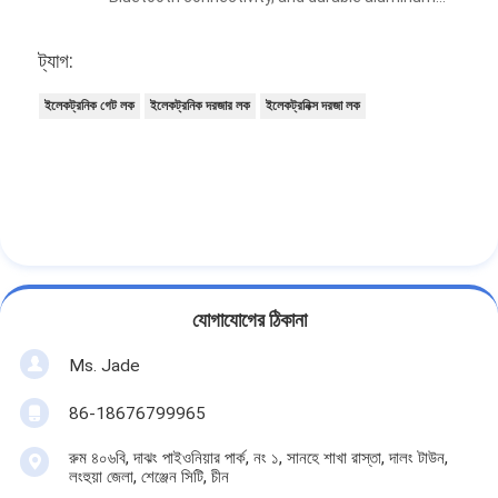
construction—and the feedback has been
incredible. Installation is surprisingly quick and
ট্যাগ:
straightforward, making these locks a perfect
drop-in replacement for outdated mechanical
ইলেকট্রনিক গেট লক
ইলেকট্রনিক দরজার লক
ইলেকট্রনিক্স দরজা লক
hardware with no complicated renovations
needed. Every single one of our clients is
extremely satisfied with the keyless access,
smart remote control and premium aluminum
build quality. This smart lock line has helped us
expand our service range, attract new tech-
focused customers and significantly grow our
business revenue. Working with Bakue is
যোগাযোগের ঠিকানা
smooth and reliable, and we will absolutely keep
Ms. Jade
partnering with them for more orders in the
future!
86-18676799965
রুম ৪০৬বি, দাঝং পাইওনিয়ার পার্ক, নং ১, সানহে শাখা রাস্তা, দালং টাউন,
লংহুয়া জেলা, শেঞ্জেন সিটি, চীন