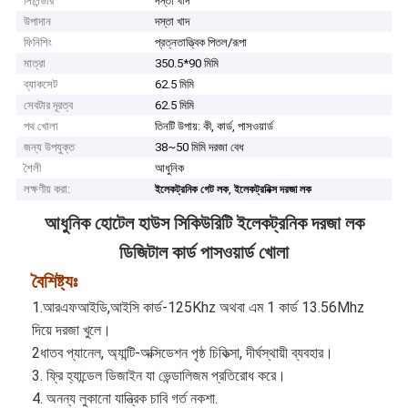
সিলিন্ডার
দস্তা খাদ
উপাদান
দস্তা খাদ
ফিনিশিং
প্রত্নতাত্ত্বিক পিতল/রূপা
মাত্রা
350.5*90 মিমি
ব্যাকসেট
62.5 মিমি
সেবটার দূরত্ব
62.5 মিমি
পথ খোলা
তিনটি উপায়: কী, কার্ড, পাসওয়ার্ড
জন্য উপযুক্ত
38~50 মিমি দরজা বেধ
শৈলী
আধুনিক
লক্ষণীয় করা:
,
ইলেকট্রনিক গেট লক
ইলেকট্রনিক্স দরজা লক
আধুনিক হোটেল হাউস সিকিউরিটি ইলেকট্রনিক দরজা লক
ডিজিটাল কার্ড পাসওয়ার্ড খোলা
বৈশিষ্ট্যঃ
1.আরএফআইডি,আইসি কার্ড-125Khz অথবা এম 1 কার্ড 13.56Mhz
দিয়ে দরজা খুলে।
2ধাতব প্যানেল, অ্যান্টি-অক্সিডেশন পৃষ্ঠ চিকিত্সা, দীর্ঘস্থায়ী ব্যবহার।
3. ফ্রি হ্যান্ডেল ডিজাইন যা ভেন্ডালিজম প্রতিরোধ করে।
4. অনন্য লুকানো যান্ত্রিক চাবি গর্ত নকশা.