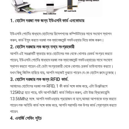
স্মার্ট ডোর লক
শেড দরজার তালা
1. হোটেল দরজা লক জন্য ইউএসবি কার্ড এনকোডার
দরজার আনুষাঙ্গিক হার্ডওয়্যার
ইউএসবি পোর্টের মাধ্যমে হোটেলের রিসেপশনের কম্পিউটারের সাথে সংযোগ স্থাপন
করুন, কার্ড ইস্যু করতে দরজা লক ম্যানেজমেন্ট সফটওয়্যার দিয়ে কাজ করুন।
সিলিন্ডার ডোর বোতাম
2. হোটেল দরজার লক জন্য তথ্য সংগ্রহকারী
আপনি এই সরঞ্জামটি ব্যবহার করে হোটেলের লক থেকে খোলার রেকর্ড সংগ্রহ করতে
টিউবুলার লক
পারেন, ইউএসবি পোর্টের মাধ্যমে দরজা লক ম্যানেজমেন্ট সফটওয়্যারের সাথে সংযোগ
স্থাপন করতে পারেন এই ডেটা সংগ্রহকারী থেকে খোলার রেকর্ড ডাউনলোড করতে।
স্মার্ট ক্যাবিনেট লক
যখন কিছু জিনিস হারিয়ে যায়, আপনি সহজেই বুঝতে পারেন যে কে হোটেল রুমে ঢুকেছে।
3. হোটেল দরজার লক জন্য RFID কার্ড.
ধাতব স্লাইডিং দরজার লক
আমাদের হোটেলের দরজা লক RFID, 1 কী কার্ড সঙ্গে কাজ করে, এটা ডিফল্টরূপে
125Khz হতে পারে, যদি আপনি M1 কার্ড নির্বাচন করুন, এটা উচ্চ ফ্রিকোয়েন্সি
স্মার্ট ওয়াটার কল
13.56Mhz সঙ্গে. আপনি সফটওয়্যার প্রয়োজন না হলে,আমরা আপনাকে বন্ধ করতে
পারেন লক আইডি কার্ড সঙ্গে কাজ করে, আপনি সরাসরি লক উপর কার্ড প্রোগ্রাম করতে
বাথরুমের স্যানিটারি সামগ্রী
পারেন.
4. এনার্জি সেভিং সুইচ
বাথরুমের ঝরনা প্যানেল