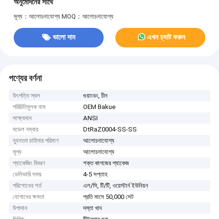
অনুমোদনের সাথে
মূল্য：আলোচনাযোগ্য
MOQ：আলোচনাযোগ্য
ভালো দাম
এখন চ্যাট করুন
পণ্যের বর্ণনা
উৎপত্তি স্থল
গুয়াংডং, চীন
পরিচিতিমুলক নাম
OEM Bakue
সাক্ষ্যদান
ANSI
মডেল নম্বার
DtRaZ0004-SS-SS
ন্যূনতম চাহিদার পরিমাণ
আলোচনাযোগ্য
মূল্য
আলোচনাযোগ্য
প্যাকেজিং বিবরণ
শক্ত কাগজের প্যাকেজ
ডেলিভারি সময়
4-5 সপ্তাহ
পরিশোধের শর্ত
এল/সি, টি/টি, ওয়েস্টার্ন ইউনিয়ন
যোগানের ক্ষমতা
প্রতি মাসে 50,000 সেট
উপাদান
দস্তা খাদ