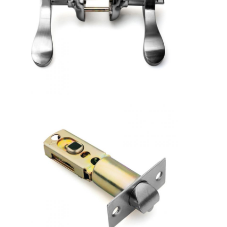
বাড়ি
পণ্য
ভিডিও