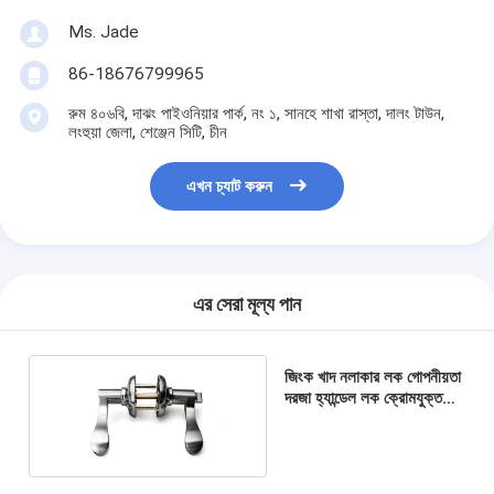
স্মার্ট ডোর লক
Ms. Jade
শেড দরজার তালা
86-18676799965
দরজার আনুষাঙ্গিক হার্ডওয়্যার
রুম ৪০৬বি, দাঝং পাইওনিয়ার পার্ক, নং ১, সানহে শাখা রাস্তা, দালং টাউন,
লংহুয়া জেলা, শেঞ্জেন সিটি, চীন
সিলিন্ডার ডোর বোতাম
এখন চ্যাট করুন
টিউবুলার লক
স্মার্ট ক্যাবিনেট লক
এর সেরা মূল্য পান
ধাতব স্লাইডিং দরজার লক
স্মার্ট ওয়াটার কল
জিংক খাদ নলাকার লক গোপনীয়তা
দরজা হ্যান্ডেল লক ক্রোমযুক্ত
বাথরুমের স্যানিটারি সামগ্রী
ANSI অনুমোদনের সাথে
বাথরুমের ঝরনা প্যানেল