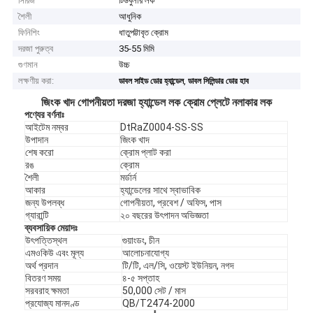
সিরিজ
টিউবুলার লক
শৈলী
আধুনিক
ফিনিশিং
ধাতুপট্টাবৃত ক্রোম
দরজা পুরুত্ব
35-55 মিমি
গুণমান
উচ্চ
লক্ষণীয় করা:
,
ডাবল সাইড ডোর হ্যান্ডেল
ডাবল সিলিন্ডার ডোর হাব
জিংক খাদ গোপনীয়তা দরজা হ্যান্ডেল লক ক্রোম প্লেটে নলাকার লক
পণ্যের বর্ণনাঃ
আইটেম নম্বর
DtRaZ0004-SS-SS
উপাদান
জিংক খাদ
শেষ করো
ক্রোম প্লাট করা
রঙ
ক্রোম
শৈলী
মর্ডার্ন
আকার
হ্যান্ডেলের সাথে স্বাভাবিক
জন্য উপলব্ধ
গোপনীয়তা, প্রবেশ / অফিস, পাস
গ্যারান্টি
২০ বছরের উৎপাদন অভিজ্ঞতা
ব্যবসায়িক মেয়াদঃ
উৎপত্তিস্থল
গুয়াংডং, চীন
এমওকিউ এবং মূল্য
আলোচনাযোগ্য
অর্থ প্রদান
টি/টি, এল/সি, ওয়েস্ট ইউনিয়ন, নগদ
বিতরণ সময়
৪-৫ সপ্তাহ
সরবরাহ ক্ষমতা
50,000 সেট / মাস
প্রযোজ্য মানদণ্ড
QB/T2474-2000