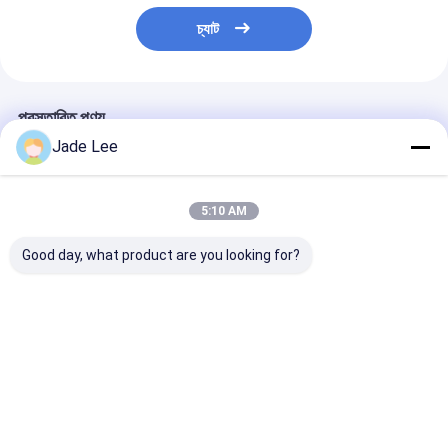
বাথরুম আনুষাঙ্গিক
চ্যাট
বাথরুমের ক্যাবিনেটের সেট
আসবাবপত্রের হ্যান্ডল এবং বোতাম
প্রস্তাবিত পণ্য
হ্যান্ডব্যাগ আনুষাঙ্গিক হার্ডওয়্যার
Jade Lee
পুনরায় সেটযোগ্য সংমিশ্রণ লক
5:10 AM
Good day, what product are you looking for?
উচ্চ নিরাপত্তা গোপনীয়তা ৩৫ -
ক্রোম জিংক খাদ আবাসিক লিভার
জিংক অ্যালোয় টিউবুলা
৫৫মিমি দরজার টিউবুলার লক
সেট টিউবুলার ডোর লক ডাবল
অ্যান্টিক ব্রোঞ্জ ডোর লক
সিলিন্ডার বোতাম
সেট মর্টাইজ ডোর লক
ভালো দাম
ভালো দাম
ভালো দাম