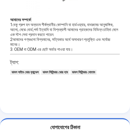
আমাদের সম্বন্ধে
কারখানা পরিদর্শন
আমাদের সম্পর্কে:
1বেকু গ্রুপ হল অন্যতম শীর্ষস্থানীয় কোম্পানি যা হার্ডওয়্যার, বাথরুমের আনুষাঙ্গিক,
আলো, মেঝে বোর্ড,পর্দা ইত্যাদি যা বিশ্বব্যাপী আমাদের গ্রাহকদের বিভিন্ন চাহিদা মেলে
গুণমান নিয়ন্ত্রণ
এক স্টপ সেবা প্রদান করতে পারেন.
2আমাদের পণ্যগুলো বিশ্বমানের, সত্যিকার অর্থে অসাধারণ প্রযুক্তি এবং সর্বোচ্চ
আমাদের সাথে যোগাযোগ
মানের।
3. OEM বা ODM এর ছোট অর্ডার পাওয়া যায়।
খবর
ট্যাগ:
মামলা
ডাবল সাইড ডোর হ্যান্ডেল
ডাবল সিলিন্ডার ডোর হাব
ডাবল সিলিন্ডার বোতাম
মর্টাইজ ডোর লক
স্টেইনলেস স্টীল দরজা লক
প্রবেশদ্বার হ্যান্ডলেসেট
যোগাযোগের ঠিকানা