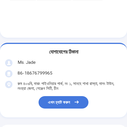
আমাদের সম্বন্ধে
কারখানা পরিদর্শন
গুণমান নিয়ন্ত্রণ
আমাদের সাথে যোগাযোগ
যোগাযোগের ঠিকানা
খবর
Ms. Jade
মামলা
86-18676799965
রুম ৪০৬বি, দাঝং পাইওনিয়ার পার্ক, নং ১, সানহে শাখা রাস্তা, দালং টাউন,
লংহুয়া জেলা, শেঞ্জেন সিটি, চীন
মর্টাইজ ডোর লক
এখন চ্যাট করুন
স্টেইনলেস স্টীল দরজা লক
প্রবেশদ্বার হ্যান্ডলেসেট