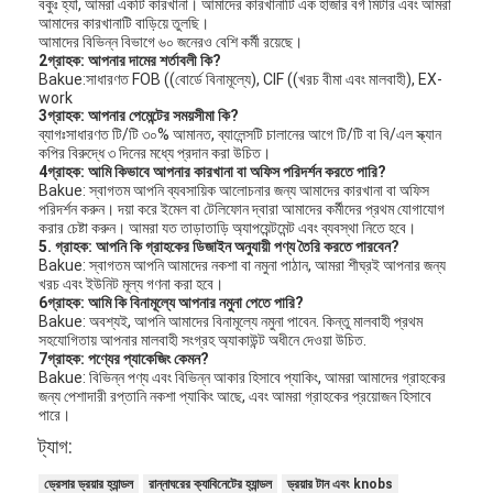
বকুঃ হ্যাঁ, আমরা একটি কারখানা। আমাদের কারখানাটি এক হাজার বর্গ মিটার এবং আমরা
আমাদের কারখানাটি বাড়িয়ে তুলছি।
আমাদের বিভিন্ন বিভাগে ৬০ জনেরও বেশি কর্মী রয়েছে।
2গ্রাহক: আপনার দামের শর্তাবলী কি?
Bakue:সাধারণত FOB ((বোর্ডে বিনামূল্যে), CIF ((খরচ বীমা এবং মালবাহী), EX-
work
3গ্রাহক: আপনার পেমেন্টের সময়সীমা কি?
ব্যাগঃসাধারণত টি/টি ৩০% আমানত, ব্যালেন্সটি চালানের আগে টি/টি বা বি/এল স্ক্যান
কপির বিরুদ্ধে ৩ দিনের মধ্যে প্রদান করা উচিত।
4গ্রাহক: আমি কিভাবে আপনার কারখানা বা অফিস পরিদর্শন করতে পারি?
Bakue: স্বাগতম আপনি ব্যবসায়িক আলোচনার জন্য আমাদের কারখানা বা অফিস
পরিদর্শন করুন। দয়া করে ইমেল বা টেলিফোন দ্বারা আমাদের কর্মীদের প্রথম যোগাযোগ
করার চেষ্টা করুন। আমরা যত তাড়াতাড়ি অ্যাপয়েন্টমেন্ট এবং ব্যবস্থা নিতে হবে।
5.
গ্রাহক: আপনি কি গ্রাহকের ডিজাইন অনুযায়ী পণ্য তৈরি করতে পারবেন?
Bakue: স্বাগতম আপনি আমাদের নকশা বা নমুনা পাঠান, আমরা শীঘ্রই আপনার জন্য
খরচ এবং ইউনিট মূল্য গণনা করা হবে।
6গ্রাহক: আমি কি বিনামূল্যে আপনার নমুনা পেতে পারি?
Bakue: অবশ্যই, আপনি আমাদের বিনামূল্যে নমুনা পাবেন. কিন্তু মালবাহী প্রথম
সহযোগিতায় আপনার মালবাহী সংগ্রহ অ্যাকাউন্ট অধীনে দেওয়া উচিত.
7গ্রাহক: পণ্যের প্যাকেজিং কেমন?
বাড়ি
Bakue: বিভিন্ন পণ্য এবং বিভিন্ন আকার হিসাবে প্যাকিং, আমরা আমাদের গ্রাহকের
জন্য পেশাদারী রপ্তানি নকশা প্যাকিং আছে, এবং আমরা গ্রাহকের প্রয়োজন হিসাবে
পারে।
পণ্য
ট্যাগ:
ভিডিও
ড্রেসার ড্রয়ার হ্যান্ডল
রান্নাঘরের ক্যাবিনেটের হ্যান্ডল
ড্রয়ার টান এবং knobs