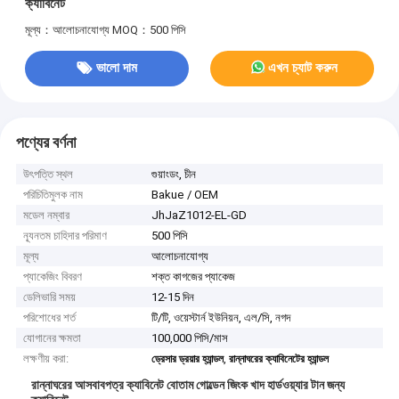
ক্যাবিনেট
মূল্য：আলোচনাযোগ্য
MOQ：500 পিসি
ভালো দাম
এখন চ্যাট করুন
পণ্যের বর্ণনা
উৎপত্তি স্থল
গুয়াংডং, চীন
পরিচিতিমুলক নাম
Bakue / OEM
মডেল নম্বার
JhJaZ1012-EL-GD
ন্যূনতম চাহিদার পরিমাণ
500 পিসি
মূল্য
আলোচনাযোগ্য
প্যাকেজিং বিবরণ
শক্ত কাগজের প্যাকেজ
ডেলিভারি সময়
12-15 দিন
পরিশোধের শর্ত
টি/টি, ওয়েস্টার্ন ইউনিয়ন, এল/সি, নগদ
যোগানের ক্ষমতা
100,000 পিসি/মাস
লক্ষণীয় করা:
,
ড্রেসার ড্রয়ার হ্যান্ডল
রান্নাঘরের ক্যাবিনেটের হ্যান্ডল
রান্নাঘরের আসবাবপত্র ক্যাবিনেট বোতাম গোল্ডেন জিংক খাদ হার্ডওয়্যার টান জন্য