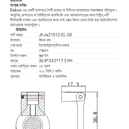
ক্যাবিনেট
পণ্যের বর্ণনাঃ
Bakue এর একটি রূপান্তর শৈলী রয়েছে যা বিভিন্ন রান্নাঘরের সাজসজ্জার পরিপূরক।
আধুনিক, রূপান্তর বা নৈমিত্তিক ক্যাবিনেট এবং আসবাবপত্রের জন্য নিখুঁত,এটি
দীর্ঘস্থায়ী গুণমান এবং স্থায়িত্বের জন্য ডাই মোল্ড জিংক থেকে তৈরি করা হয়ইনস্টলেশন
হার্ডওয়্যার অন্তর্ভুক্ত।
ডি
ইটেল
:
পার্ট নম্বর
JhJaZ1012-EL-GD
উপাদান
জিংক খাদ
শেষ করো
ইলেকট্রোপ্লেট+লেকার
রঙ
গোল্ডেন
ইনস্টল করুন
স্ক্রু ইন
মাত্রা
36.8*24.5*17.3 মিমি
ওজন একত্রিত করুন
২৪ গ্রাম
প্যাকেজ
৭২০ পিসি / কার্টন
ব্যবহার
বাণিজ্যিক ও আবাসিক