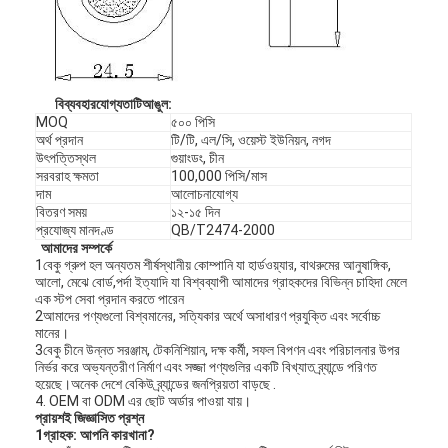
বি
ব্যবহারযোগ্যতা
টি
আঙুল
:
MOQ
৫০০ পিসি
অর্থ প্রদান
টি/টি, এল/সি, ওয়েস্ট ইউনিয়ন, নগদ
উৎপত্তিস্থল
গুয়াংডং, চীন
সরবরাহ ক্ষমতা
100,000 পিসি/মাস
দাম
আলোচনাযোগ্য
বিতরণ সময়
১২-১৫ দিন
প্রযোজ্য মানদণ্ড
QB/T2474-2000
আমাদের সম্পর্কে
1বেকু গ্রুপ হল অন্যতম শীর্ষস্থানীয় কোম্পানি যা হার্ডওয়্যার, বাথরুমের আনুষাঙ্গিক,
আলো, মেঝে বোর্ড,পর্দা ইত্যাদি যা বিশ্বব্যাপী আমাদের গ্রাহকদের বিভিন্ন চাহিদা মেলে
এক স্টপ সেবা প্রদান করতে পারেন
2আমাদের পণ্যগুলো বিশ্বমানের, সত্যিকার অর্থে অসাধারণ প্রযুক্তি এবং সর্বোচ্চ
মানের।
3বেকু চীনে উন্নত সরঞ্জাম, টেকনিশিয়ান, দক্ষ কর্মী, সফল বিপণন এবং পরিচালনার উপর
নির্ভর করে অভ্যন্তরীণ নির্মাণ এবং সজ্জা পণ্যগুলির একটি বিখ্যাত ব্র্যান্ডে পরিণত
হয়েছে।অনেক দেশে বেকিউ ব্র্যান্ডের জনপ্রিয়তা বাড়ছে .
4. OEM বা ODM এর ছোট অর্ডার পাওয়া যায়।
প্রায়শই জিজ্ঞাসিত প্রশ্ন
1গ্রাহক: আপনি কারখানা?