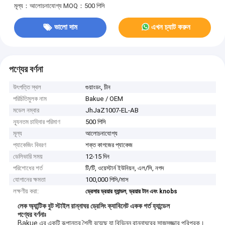
মূল্য：আলোচনাযোগ্য
MOQ：500 পিসি
ভালো দাম
এখন চ্যাট করুন
পণ্যের বর্ণনা
উৎপত্তি স্থল
গুয়াংডং, চীন
পরিচিতিমুলক নাম
Bakue / OEM
মডেল নম্বার
JhJaZ1007-EL-AB
ন্যূনতম চাহিদার পরিমাণ
500 পিসি
মূল্য
আলোচনাযোগ্য
প্যাকেজিং বিবরণ
শক্ত কাগজের প্যাকেজ
ডেলিভারি সময়
12-15 দিন
পরিশোধের শর্ত
টি/টি, ওয়েস্টার্ন ইউনিয়ন, এল/সি, নগদ
যোগানের ক্ষমতা
100,000 পিসি/মাস
লক্ষণীয় করা:
,
ড্রেসার ড্রয়ার হ্যান্ডল
ড্রয়ার টান এবং knobs
লেক অ্যান্টিক বুট স্টাইল রান্নাঘর ড্রেসিং ক্যাবিনেট একক গর্ত হ্যান্ডেল
পণ্যের বর্ণনাঃ
Bakue এর একটি রূপান্তর শৈলী রয়েছে যা বিভিন্ন রান্নাঘরের সাজসজ্জার পরিপূরক।