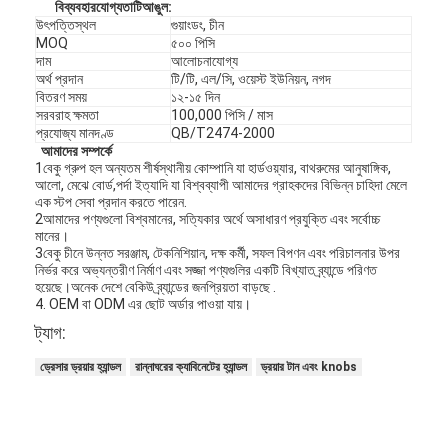
বি
ব্যবহারযোগ্যতা
টি
আঙুল
:
উৎপত্তিস্থল
গুয়াংডং, চীন
MOQ
৫০০ পিসি
দাম
আলোচনাযোগ্য
অর্থ প্রদান
টি/টি, এল/সি, ওয়েস্ট ইউনিয়ন, নগদ
বিতরণ সময়
১২-১৫ দিন
সরবরাহ ক্ষমতা
100,000 পিসি / মাস
প্রযোজ্য মানদণ্ড
QB/T2474-2000
আমাদের সম্পর্কে
1বেকু গ্রুপ হল অন্যতম শীর্ষস্থানীয় কোম্পানি যা হার্ডওয়্যার, বাথরুমের আনুষাঙ্গিক,
আলো, মেঝে বোর্ড,পর্দা ইত্যাদি যা বিশ্বব্যাপী আমাদের গ্রাহকদের বিভিন্ন চাহিদা মেলে
এক স্টপ সেবা প্রদান করতে পারেন.
2আমাদের পণ্যগুলো বিশ্বমানের, সত্যিকার অর্থে অসাধারণ প্রযুক্তি এবং সর্বোচ্চ
মানের।
3বেকু চীনে উন্নত সরঞ্জাম, টেকনিশিয়ান, দক্ষ কর্মী, সফল বিপণন এবং পরিচালনার উপর
নির্ভর করে অভ্যন্তরীণ নির্মাণ এবং সজ্জা পণ্যগুলির একটি বিখ্যাত ব্র্যান্ডে পরিণত
হয়েছে।অনেক দেশে বেকিউ ব্র্যান্ডের জনপ্রিয়তা বাড়ছে .
4. OEM বা ODM এর ছোট অর্ডার পাওয়া যায়।
ট্যাগ:
ড্রেসার ড্রয়ার হ্যান্ডল
রান্নাঘরের ক্যাবিনেটের হ্যান্ডল
ড্রয়ার টান এবং knobs