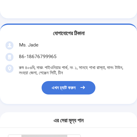
যোগাযোগের ঠিকানা
Ms. Jade
86-18676799965
রুম ৪০৬বি, দাঝং পাইওনিয়ার পার্ক, নং ১, সানহে শাখা রাস্তা, দালং টাউন,
লংহুয়া জেলা, শেঞ্জেন সিটি, চীন
এখন চ্যাট করুন
বাড়ি
পণ্য
এর সেরা মূল্য পান
ভিডিও