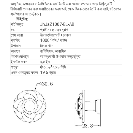
আধুনিক, রূপান্তর বা নৈমিত্তিক ক্যাবিনেট এবং আসবাবপত্রের জন্য নিখুঁত,এটি
দীর্ঘস্থায়ী গুণমান এবং স্থায়িত্বের জন্য ডাই মোল্ড জিংক থেকে তৈরি করা হয়ইনস্টলেশন
হার্ডওয়্যার অন্তর্ভুক্ত।
ডি
ইটেল
:
পার্ট নম্বর
JhJaZ1007-EL-AB
রঙ
প্রাচীন ব্রোঞ্জের ব্রাশ
শেষ করো
ইলেকট্রোপ্লেট+লেকার
প্যাকিং
1000 পিসি / কার্টন
উপাদান
জিংক খাদ
ব্যবহার
বাণিজ্যিক, আবাসিক
বিশেষ বৈশিষ্ট্য
আবদ্ধকারী উপাদান অন্তর্ভুক্ত
ইনস্টল করুন
স্ক্রু ইন
মাত্রা
Φ৩০.৬*২৩.৮ মিমি
ওজন একত্রিত করুন
19.6 গ্রাম