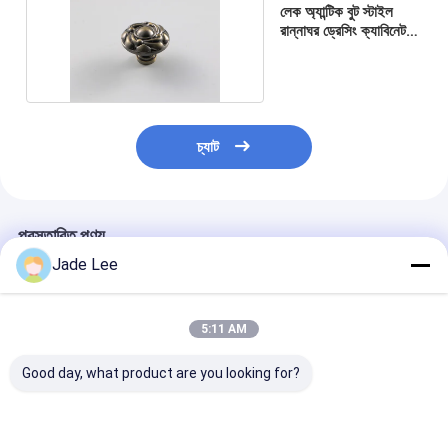
লেক অ্যান্টিক বুট স্টাইল
আমাদের সম্বন্ধে
রান্নাঘর ড্রেসিং ক্যাবিনেট
একক গর্ত হ্যান্ডেল
কারখানা পরিদর্শন
গুণমান নিয়ন্ত্রণ
চ্যাট
আমাদের সাথে যোগাযোগ
খবর
প্রস্তাবিত পণ্য
মামলা
Jade Lee
মর্টাইজ ডোর লক
5:11 AM
স্টেইনলেস স্টীল দরজা লক
Good day, what product are you looking for?
প্রবেশদ্বার হ্যান্ডলেসেট
আধুনিক হার্ডওয়্যার ড্রয়ার
ফ্যাশন রান্নাঘর ড্রয়ার
বেডরুম সিলভার আসবাব
সিলভার রান্নাঘর Hollows
আসবাবপত্র টান screws সহ
ক্রোম প্লাস্টিকের হ