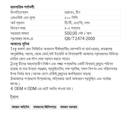
ব্যবসায়িক শর্তাবলী:
উৎপত্তিস্থল
গুয়াংডং, চীন
এমওকিউ এবং মূল্য
৫০০ পিসি
অর্থ প্রদান
টি/টি, এল/সি, নগদ
বিতরণ সময়
৪-৫ সপ্তাহ
সরবরাহ ক্ষমতা
500,00 সেট / মাস
প্রযোজ্য মানদণ্ড
QB/T2474-2000
আমাদের সুবিধা
1বকু কমার্স কোং লিমিটেড অন্যতম শীর্ষস্থানীয় কোম্পানি যা হার্ডওয়্যার, বাথরুমের
আনুষাঙ্গিক, আলো, মেঝে বোর্ড,পর্দা ইত্যাদি যা বিশ্বব্যাপী আমাদের গ্রাহকদের বিভিন্ন
চাহিদা মেলে এক স্টপ সেবা প্রদান করতে পারেন.
2বেকু চীনের অভ্যন্তরীণ নির্মাণ এবং সজ্জা পণ্যগুলির একটি বিখ্যাত ব্র্যান্ডে পরিণত
হয়েছে যা তার উন্নত সরঞ্জাম, প্রযুক্তিবিদ, দক্ষ শ্রমিক, সফল বিপণন এবং পরিচালনার
উপর নির্ভর করে।অনেক দেশে বেকিউ ব্র্যান্ডের জনপ্রিয়তা বাড়ছে .
3আমাদের পণ্যগুলো বিশ্বমানের, সত্যিকার অর্থে অসাধারণ প্রযুক্তি এবং সর্বোচ্চ
মানের।
4. OEM বা ODM এর ছোট অর্ডার পাওয়া যায়।
ট্যাগ:
বাড়ি
বাথরুম আইটেম
বাথরুমের জিনিসপত্র
বাথরুম সরবরাহ
পণ্য
ভিডিও