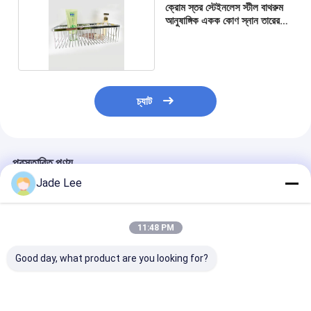
ক্রোম স্তর স্টেইনলেস স্টীল বাথরুম
স্মার্ট ডোর লক
আনুষাঙ্গিক একক কোণ স্নান তারের
বাস্কেট
শেড দরজার তালা
দরজার আনুষাঙ্গিক হার্ডওয়্যার
সিলিন্ডার ডোর বোতাম
চ্যাট
টিউবুলার লক
স্মার্ট ক্যাবিনেট লক
প্রস্তাবিত পণ্য
Jade Lee
ধাতব স্লাইডিং দরজার লক
স্মার্ট ওয়াটার কল
11:48 PM
বাথরুমের স্যানিটারি সামগ্রী
Good day, what product are you looking for?
বাথরুমের ঝরনা প্যানেল
নতুন বাথরুম সেট কাগজ ধারক
আলংকারিক বাথরুম আনুষাঙ্গিক
স্যানিটারি ওয়ার বাথরুম
সোনার প্লেট এবং পেইন্ট বাথরুম
ডাবল টাম্বলার হোল্ডার সোনার
আনুষাঙ্গিক টয়লেট র্যাক