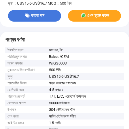
মূল্য：US$15.6-US$16.7
MOQ：500 পিসি
ভালো দাম
এখন চ্যাট করুন
পণ্যের বর্ণনা
উৎপত্তি স্থল
গুয়াংডং, চীন
পরিচিতিমুলক নাম
Bakue/OEM
মডেল নম্বার
WjQS0008
ন্যূনতম চাহিদার পরিমাণ
500 পিসি
মূল্য
US$15.6-US$16.7
প্যাকেজিং বিবরণ
শক্ত কাগজের প্যাকেজ
ডেলিভারি সময়
4-5 সপ্তাহ
পরিশোধের শর্ত
T/T, L/C, ওয়েস্টার্ন ইউনিয়ন
যোগানের ক্ষমতা
50000সেট/মাস
উপাদান
304 স্টেইনলেস স্টীল
শেষ করো
সাটিন স্টেইনলেস স্টীল
আইটেম ওজন
1.5 কেজি