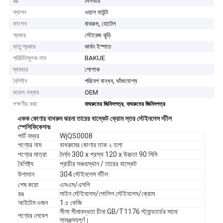
রঙ
সিলভার
স্থাপন
ওয়াল মাউন্ট
ফাংশন
বাথরুম, হোটেল
প্রকার
স্টোরেজ ঝুড়ি
ধাতু প্রকার
কার্বন ইস্পাত
পরিচিতিমুলক নাম
BAKUE
ব্যবহার
পোশাক
বৈশিষ্ট্য
পরিবেশ বান্ধব, ভাঁজযোগ্য
মডেল নম্বার
OEM
লক্ষণীয় করা:
,
বাথরুমের জিনিসপত্র
বাথরুমের জিনিসপত্র
একক কোণায় বাথরুম ঝরনা তারের বাস্কেট ক্রোম স্তর স্টেইনলেস স্টীল
স্পেসিফিকেশনঃ
পার্ট নম্বর
WjQS0008
পণ্যের নাম
বাথরুমের কোণার তাক ২ তলা
পণ্যের মাত্রা
দৈর্ঘ্য 300 x প্রস্থ 120 x উচ্চতা 90 মিমি
বৈশিষ্ট্য
প্রাচীর সঞ্চয়স্থান / তারের বাস্কেট
উপাদান
304 স্টেইনলেস স্টীল
শেষ করো
এসএস/এসপি
রঙ
সাইন স্টেইনলেস/পোলিশ স্টেইনলেস/ক্রোম
আইটেম ওজন
1.৫ কেজি
সীসা সীমাবদ্ধতা চীনা GB/T1176 স্ট্যান্ডার্ডের সাথে
পণ্যের লেবেল
সামঞ্জস্যপূর্ণ।