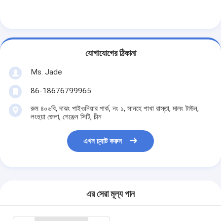
আমাদের সম্বন্ধে
কারখানা পরিদর্শন
যোগাযোগের ঠিকানা
গুণমান নিয়ন্ত্রণ
Ms. Jade
আমাদের সাথে যোগাযোগ
86-18676799965
খবর
রুম ৪০৬বি, দাঝং পাইওনিয়ার পার্ক, নং ১, সানহে শাখা রাস্তা, দালং টাউন,
লংহুয়া জেলা, শেঞ্জেন সিটি, চীন
মামলা
এখন চ্যাট করুন
মর্টাইজ ডোর লক
স্টেইনলেস স্টীল দরজা লক
এর সেরা মূল্য পান
প্রবেশদ্বার হ্যান্ডলেসেট