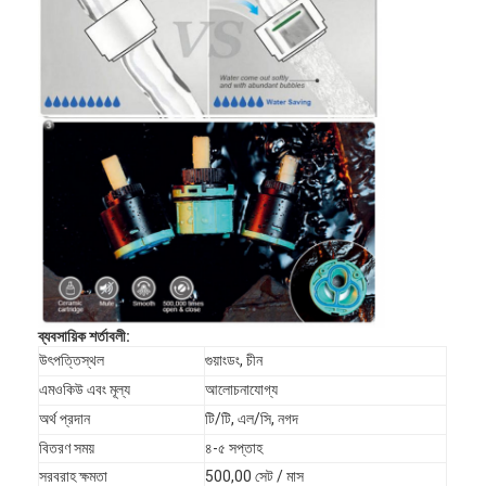
স্মার্ট ডোর লক
শেড দরজার তালা
দরজার আনুষাঙ্গিক হার্ডওয়্যার
সিলিন্ডার ডোর বোতাম
টিউবুলার লক
স্মার্ট ক্যাবিনেট লক
ধাতব স্লাইডিং দরজার লক
ব্যবসায়িক শর্তাবলী:
স্মার্ট ওয়াটার কল
উৎপত্তিস্থল
গুয়াংডং, চীন
এমওকিউ এবং মূল্য
আলোচনাযোগ্য
বাথরুমের স্যানিটারি সামগ্রী
অর্থ প্রদান
টি/টি, এল/সি, নগদ
বাথরুমের ঝরনা প্যানেল
বিতরণ সময়
৪-৫ সপ্তাহ
সরবরাহ ক্ষমতা
500,00 সেট / মাস