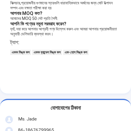
ফিক্সচার,প্রয়োজনীয় গুণমানের স্তরগুলি ধারাবাহিকভাবে অর্জনের জন্য মোট উত্পাদন
সম্পদ এবং দক্ষতা পরীক্ষা করা হয়
আপনার MOQ কত?
আমাদের MOQ 50 সেট প্রতি শৈলী.
আপনি কি পণ্যের নমুনা সরবরাহ করেন?
হ্যাঁ, দয়া করে আপনার আগ্রহী পণ্য উল্লেখ করুন এবং আমরা আপনার প্রয়োজনীয়তা
অনুযায়ী ডেলিভারি ব্যবস্থা করব।
ট্যাগ:
একক সিঙ্ক কল
একক হ্যান্ডেল সিঙ্ক কল
এক-হোল সিঙ্ক কল
যোগাযোগের ঠিকানা
Ms. Jade
86-18676799965