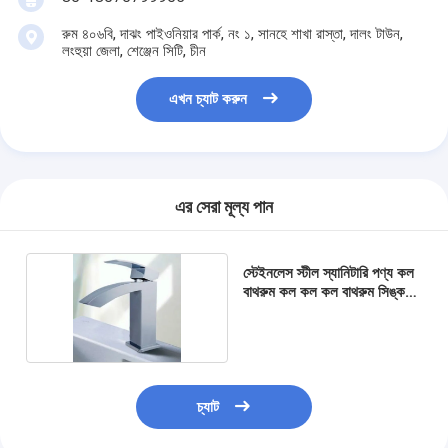
রুম ৪০৬বি, দাঝং পাইওনিয়ার পার্ক, নং ১, সানহে শাখা রাস্তা, দালং টাউন,
লংহুয়া জেলা, শেঞ্জেন সিটি, চীন
এখন চ্যাট করুন
এর সেরা মূল্য পান
স্টেইনলেস স্টীল স্যানিটারি পণ্য কল
বাথরুম কল কল কল বাথরুম সিঙ্ক
কল
চ্যাট