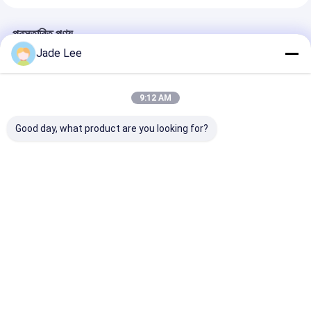
প্রস্তাবিত পণ্য
Jade Lee
9:12 AM
Good day, what product are you looking for?
3 ইন 1 ওয়াটার পিউরিফায়ার কল
জিংক অ্যালোয় ডাবল হ্যান্ডেল
ডেক মাউন্ট করা স্মার্ট ও
ব্রাস স্টেইনলেস স্টীল H330
ওয়াটার সেভিং কল, ওয়াটার ট্যাপ
ব্রাস মাল্টিফাংশন থ্রি ও
XW200mm ডেক মাউন্ট
কল সীসা মুক্ত
রান্নাঘর নিকেল
ভালো দাম
ভালো দাম
ভালো দাম
বাড়ি
আমাদের
আমাদের সাথে যোগাযোগ
Desktop
Site
সম্পর্কে
করুন
সাইট ম্যাপ
গোপনীয়তা নীতি