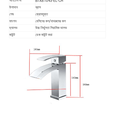
আইটেম নং
BfXB1043-EL-CH
উপাদান
ব্রাস
শেষ
ক্রোমযুক্ত
ফাংশন
বেসিনের কল/বাথরুমের কল
ভ্যালভ
উচ্চ নির্ভুলতা সিরামিক ভালভ
মাউন্ট
ডেক মাউন্ট করা