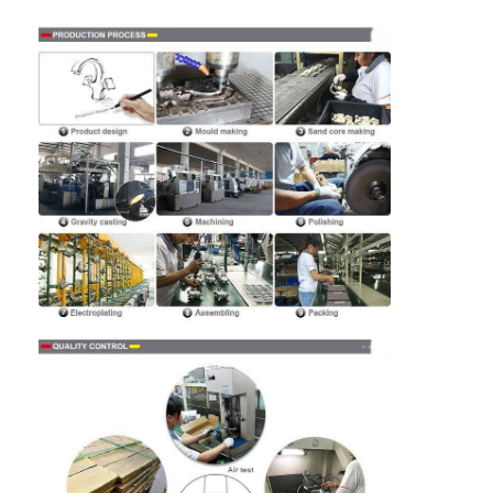
বাড়ি
পণ্য
ভিডিও