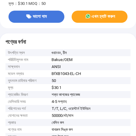
মূল্য：$30.1
MOQ：50
ভালো দাম
এখন চ্যাট করুন
পণ্যের বর্ণনা
উৎপত্তি স্থল
গুয়াংডং, চীন
পরিচিতিমুলক নাম
Bakue/OEM
সাক্ষ্যদান
ANSI
মডেল নম্বার
BfXB1043-EL-CH
ন্যূনতম চাহিদার পরিমাণ
50
মূল্য
$30.1
প্যাকেজিং বিবরণ
শক্ত কাগজের প্যাকেজ
ডেলিভারি সময়
4-5 সপ্তাহ
পরিশোধের শর্ত
T/T, L/C, ওয়েস্টার্ন ইউনিয়ন
যোগানের ক্ষমতা
50000সেট/মাস
প্রকার
বেসিন কল
পণ্যের নাম
বাথরুম সিঙ্ক কল