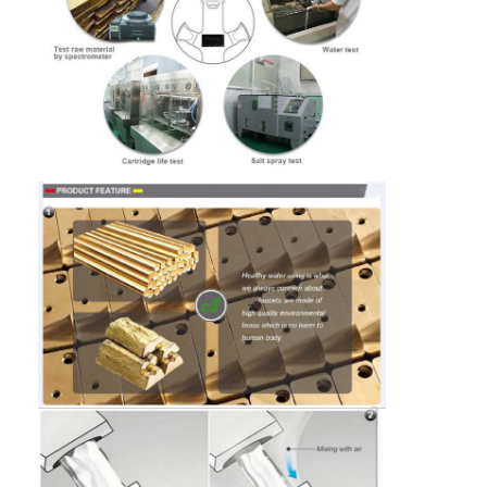
আমাদের সম্বন্ধে
কারখানা পরিদর্শন
গুণমান নিয়ন্ত্রণ
আমাদের সাথে যোগাযোগ
খবর
মামলা
মর্টাইজ ডোর লক
স্টেইনলেস স্টীল দরজা লক
প্রবেশদ্বার হ্যান্ডলেসেট