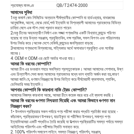
বাথরুম আনুষাঙ্গিক
প্রযোজ্য মানদণ্ড
QB/T2474-2000
আমাদের সুবিধা
বাথরুমের ক্যাবিনেটের সেট
1বকু কমার্স কোং লিমিটেড অন্যতম শীর্ষস্থানীয় কোম্পানি যা হার্ডওয়্যার, বাথরুমের
আনুষাঙ্গিক, আলো, মেঝে বোর্ড,পর্দা ইত্যাদি যা বিশ্বব্যাপী আমাদের গ্রাহকদের বিভিন্ন
চাহিদা মেলে এক স্টপ সেবা প্রদান করতে পারেন
আসবাবপত্রের হ্যান্ডল এবং বোতাম
2বেকু চীনের অভ্যন্তরীণ নির্মাণ এবং সজ্জা পণ্যগুলির একটি বিখ্যাত ব্র্যান্ডে পরিণত
হয়েছে যা তার উন্নত সরঞ্জাম, প্রযুক্তিবিদ, দক্ষ শ্রমিক, সফল বিপণন এবং পরিচালনার
হ্যান্ডব্যাগ আনুষাঙ্গিক হার্ডওয়্যার
উপর নির্ভর করে।অনেক দেশে বেকিউ ব্র্যান্ডের জনপ্রিয়তা বাড়ছে .
3আমাদের পণ্যগুলো বিশ্বমানের, সত্যিকার অর্থে অসাধারণ প্রযুক্তি এবং সর্বোচ্চ
মানের।
পুনরায় সেটযোগ্য সংমিশ্রণ লক
4. OEM বা ODM এর ছোট অর্ডার পাওয়া যায়।
আমরা কি ধরনের কোম্পানি?
আমরা চীন এর ডংগুয়ান শহরে অবস্থিত প্রস্তুতকারক। আমরা আমাদের পেশাদার, উষ্ণ
এবং চিন্তাশীল সেবা জন্য আমাদের গ্রাহকদের মধ্যে ভাল খ্যাতি অর্জন করা হয়,কারণ
আমরা জানি যে, গুণমান নিয়ন্ত্রণের উপর ভিত্তি করে দীর্ঘমেয়াদী ব্যবসাদাম, প্যাকিং,
ডেলিভারি সময় ইত্যাদি।
আপনার কোম্পানি কি কারখানা নাকি ট্রেড কোম্পানি?
আমাদের নিজস্ব কারখানা আছে, আমরা চীনে কয়েক বছর ধরে এই ব্যবসা করছি।
আমরা কি ধরনের গুণগত নিশ্চয়তা দিয়েছি এবং আমরা কিভাবে গুণগত মান
নিয়ন্ত্রণ করব?
1• উৎপাদন প্রক্রিয়ার সকল পর্যায়ে পণ্য পরীক্ষা করার পদ্ধতি প্রতিষ্ঠা করা হয়েছে -
কাঁচামাল, প্রক্রিয়াকরণ উপকরণ, যাচাইকৃত বা পরীক্ষিত উপকরণ, সমাপ্ত পণ্য
ইত্যাদিআমরা একটি পদ্ধতিও তৈরি করেছি যা উত্পাদন প্রক্রিয়াটির সমস্ত পর্যায়ে সমস্ত
আইটেমের পরিদর্শন এবং পরীক্ষার স্থিতি সনাক্ত করে.
2. 100% পরিদর্শন সমাবেশ লাইনে. সমস্ত নিয়ন্ত্রণ, পরিদর্শন, সরঞ্জাম,