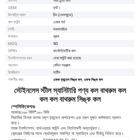
ফাংশন
গরম ঠান্ডা জল
OEM
হ্যাঁ।
উৎপত্তি স্থল
চীন (মেনল্যান্ড)
কল মাউন্ট
একক গর্ত
শৈলী
সমসাময়িক
উপাদান
ব্রাস
MOQ
50
বৈশিষ্ট্য
থার্মোস্ট্যাটিক কল
ইনস্টলেশনের ধরন
ডেক মাউন্ট করা হয়েছে
আবেদন
বেসিন সরঞ্জাম
উপরিভাগ
সাটিন
লক্ষণীয় করা:
,
একক হ্যান্ডেল সিঙ্ক কল
একক সিঙ্ক কল
স্টেইনলেস স্টীল স্যানিটারি পণ্য কল বাথরুম কল
কল কল বাথরুম সিঙ্ক কল
স্পেসিফিকেশনঃ
আকারঃ১৬৮ মিমি*১৬০ মিমি
সিরামিক ডিস্ক ভালভ মসৃণ হ্যান্ডেল অপারেশন এবং ড্রপ মুক্ত কর্মক্ষমতা প্রদান
করে।
সহজ ইনস্টলেশন, হার্ডওয়্যার মাউন্ট এবং নির্দেশাবলী অন্তর্ভুক্ত।
ব্রোঞ্জের নির্মাণের সাথে ক্রোমযুক্ত সমাপ্তি যা স্থায়িত্ব এবং দীর্ঘায়ু নিশ্চিত করে।