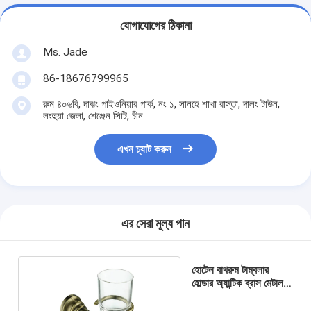
যোগাযোগের ঠিকানা
Ms. Jade
86-18676799965
রুম ৪০৬বি, দাঝং পাইওনিয়ার পার্ক, নং ১, সানহে শাখা রাস্তা, দালং টাউন,
লংহুয়া জেলা, শেঞ্জেন সিটি, চীন
এখন চ্যাট করুন
এর সেরা মূল্য পান
বাড়ি
পণ্য
হোটেল বাথরুম টাম্বলার
হোল্ডার অ্যান্টিক ব্রাস মেটাল
ভিডিও
বেস জারা প্রতিরোধের