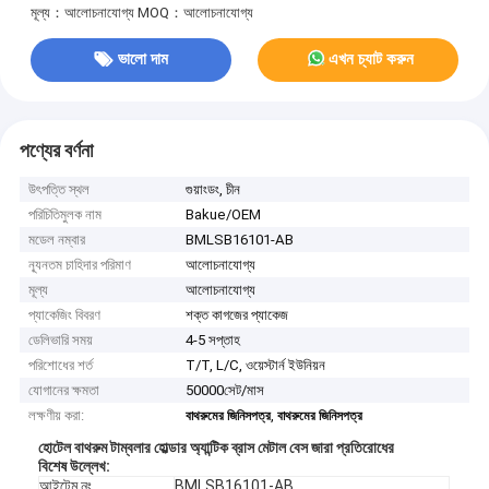
মূল্য：আলোচনাযোগ্য
MOQ：আলোচনাযোগ্য
ভালো দাম
এখন চ্যাট করুন
পণ্যের বর্ণনা
উৎপত্তি স্থল
গুয়াংডং, চীন
পরিচিতিমুলক নাম
Bakue/OEM
মডেল নম্বার
BMLSB16101-AB
ন্যূনতম চাহিদার পরিমাণ
আলোচনাযোগ্য
মূল্য
আলোচনাযোগ্য
প্যাকেজিং বিবরণ
শক্ত কাগজের প্যাকেজ
ডেলিভারি সময়
4-5 সপ্তাহ
পরিশোধের শর্ত
T/T, L/C, ওয়েস্টার্ন ইউনিয়ন
যোগানের ক্ষমতা
50000সেট/মাস
লক্ষণীয় করা:
,
বাথরুমের জিনিসপত্র
বাথরুমের জিনিসপত্র
হোটেল বাথরুম টাম্বলার হোল্ডার অ্যান্টিক ব্রাস মেটাল বেস জারা প্রতিরোধের
বিশেষ উল্লেখ
:
আইটেম নং
BMLSB16101-AB