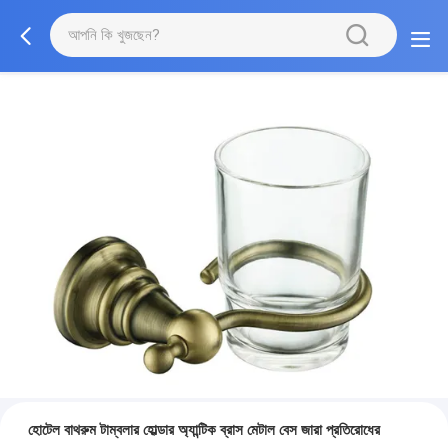
হোটেল বাথরুম টাম্বলার হোল্ডার অ্যান্টিক ব্রাস মেটাল বেস জারা প্রতিরোধের