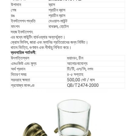
উপাদান
ব্রাস
শেষ
প্রাচীন ব্রাস
রঙ
প্রাচীন ব্রাস
ইনস্টলেশন পদ্ধতি
দেওয়াল-মাউন্ট
ফাংশন
বাথরুম, হোটেল
সহজ ইনস্টলেশন.
এর মধ্যে মাউন্টিং হার্ডওয়্যার অন্তর্ভুক্ত।
ক্রোম ফিনিস, জারা এবং ম্লানির প্রতিরোধের জন্য নির্মিত।
ধাতব ভিত্তি, গুণমান এবং দীর্ঘায়ু নিশ্চিত করে।
ব্যবসায়িক শর্তাবলী:
উৎপত্তিস্থল
গুয়াংডং, চীন
এমওকিউ এবং মূল্য
আলোচনাযোগ্য
অর্থ প্রদান
টি/টি, এল/সি, নগদ
বিতরণ সময়
৪-৫ সপ্তাহ
সরবরাহ ক্ষমতা
500,00 সেট / মাস
প্রযোজ্য মানদণ্ড
QB/T2474-2000