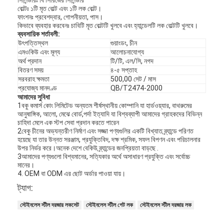
সিলিন্ডারঃ বি সিরিজের সিলিন্ডার
বোল্টঃ ১টি মৃত বোল্ট এবং ১টি লক বোল্ট।
ফাংশনঃ প্রবেশদ্বার, গোপনীয়তা, পাস।
কিভাবে ব্যবহার করবেনঃ চাবিটি মৃত বোল্টটি খুলবে এবং হ্যান্ডেলটি লক বোল্টটি খুলবে।
ব্যবসায়িক শর্তাবলী:
উৎপত্তিস্থল
গুয়াংডং, চীন
এমওকিউ এবং মূল্য
আলোচনাযোগ্য
অর্থ প্রদান
টি/টি, এল/সি, নগদ
বিতরণ সময়
৪-৫ সপ্তাহ
সরবরাহ ক্ষমতা
500,00 সেট / মাস
প্রযোজ্য মানদণ্ড
QB/T2474-2000
আমাদের সুবিধা
1বকু কমার্স কোং লিমিটেড অন্যতম শীর্ষস্থানীয় কোম্পানি যা হার্ডওয়্যার, বাথরুমের
আনুষাঙ্গিক, আলো, মেঝে বোর্ড,পর্দা ইত্যাদি যা বিশ্বব্যাপী আমাদের গ্রাহকদের বিভিন্ন
চাহিদা মেলে এক স্টপ সেবা প্রদান করতে পারেন
2বেকু চীনের অভ্যন্তরীণ নির্মাণ এবং সজ্জা পণ্যগুলির একটি বিখ্যাত ব্র্যান্ডে পরিণত
হয়েছে যা তার উন্নত সরঞ্জাম, প্রযুক্তিবিদ, দক্ষ শ্রমিক, সফল বিপণন এবং পরিচালনার
উপর নির্ভর করে।অনেক দেশে বেকিউ ব্র্যান্ডের জনপ্রিয়তা বাড়ছে .
3আমাদের পণ্যগুলো বিশ্বমানের, সত্যিকার অর্থে অসাধারণ প্রযুক্তি এবং সর্বোচ্চ
মানের।
4. OEM বা ODM এর ছোট অর্ডার পাওয়া যায়।
ট্যাগ:
স্টেইনলেস স্টীল দরজার লকসেট
স্টেইনলেস স্টীল গেট লক
স্টেইনলেস স্টীল দরজার লক