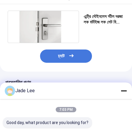
আমাদের সম্বন্ধে
এন্ট্রি স্টেইনলেস স্টীল দরজা
কারখানা পরিদর্শন
লক মর্টাইজ লক সেট বি
সিরিজ সিলিন্ডার
গুণমান নিয়ন্ত্রণ
আমাদের সাথে যোগাযোগ
চ্যাট
খবর
মামলা
প্রস্তাবিত পণ্য
Jade Lee
মর্টাইজ ডোর লক
স্টেইনলেস স্টীল দরজা লক
7:03 PM
প্রবেশদ্বার হ্যান্ডলেসেট
Good day, what product are you looking for?