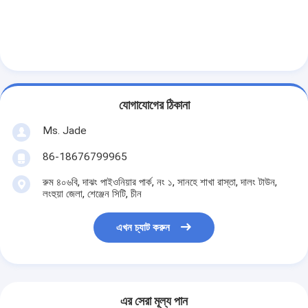
যোগাযোগের ঠিকানা
Ms. Jade
86-18676799965
রুম ৪০৬বি, দাঝং পাইওনিয়ার পার্ক, নং ১, সানহে শাখা রাস্তা, দালং টাউন,
লংহুয়া জেলা, শেঞ্জেন সিটি, চীন
এখন চ্যাট করুন
বাড়ি
পণ্য
ভিডিও
এর সেরা মূল্য পান