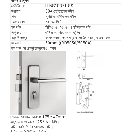
বিশেষ উল্লেখ
:
আইটেম নং
LLNS18871-SS
উপাদান
304 স্টেইনলেস স্টীল
শেষ
স্যাটিন স্টেইনলেস স্টীল
দরজার বেধ
৩৫-৭০ মিমি
লক বডি
বিডি৫০৫০/৫০৫০এ মর্টিজ লক বডি
সিলিন্ডার
৬টি মণির সাথে একক ভূমিকা
জন্য উপলব্ধ
রুমের দরজা, প্রবেশদ্বার, কাঠের দরজা, ধাতব দরজা
ব্যাকসেট
50mm ((BD5050/5050A)
লক বডি এর কেন্দ্রীয় দূরত্ব
৫০ মিমি
সামনের প্লেটের আকারঃ 175 * 47mm।
হ্যান্ডেলের আকারঃ 125 * 61 মিমি।
চাবিঃ একই তিনটা ব্রোঞ্জের চাবি।