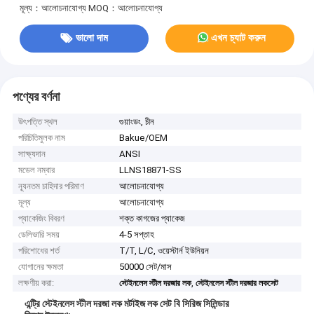
মূল্য：আলোচনাযোগ্য
MOQ：আলোচনাযোগ্য
ভালো দাম
এখন চ্যাট করুন
পণ্যের বর্ণনা
উৎপত্তি স্থল
গুয়াংডং, চীন
পরিচিতিমুলক নাম
Bakue/OEM
সাক্ষ্যদান
ANSI
মডেল নম্বার
LLNS18871-SS
ন্যূনতম চাহিদার পরিমাণ
আলোচনাযোগ্য
মূল্য
আলোচনাযোগ্য
প্যাকেজিং বিবরণ
শক্ত কাগজের প্যাকেজ
ডেলিভারি সময়
4-5 সপ্তাহ
পরিশোধের শর্ত
T/T, L/C, ওয়েস্টার্ন ইউনিয়ন
যোগানের ক্ষমতা
50000 সেট/মাস
লক্ষণীয় করা:
,
স্টেইনলেস স্টীল দরজার লক
স্টেইনলেস স্টীল দরজার লকসেট
এন্ট্রি স্টেইনলেস স্টীল দরজা লক মর্টাইজ লক সেট বি সিরিজ সিলিন্ডার