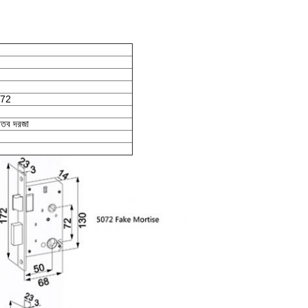
5072
ধাতব দরজা