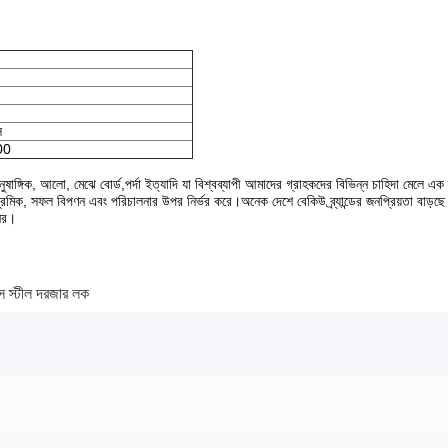
স
00
আনুষাঙ্গিক, আলো, মেঝে বোর্ড,পর্দা ইত্যাদি যা বিশ্বব্যাপী আমাদের গ্রাহকদের বিভিন্ন চাহিদা মেলে এ
্ষ শ্রমিক, সফল বিপণন এবং পরিচালনার উপর নির্ভর করে।অনেক দেশে বেকিউ ব্র্যান্ডের জনপ্রিয়তা বাড়ছে
নের।
স স্টীল দরজার লক