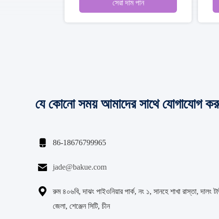
সেরা দাম পান
যে কোনো সময় আমাদের সাথে যোগাযোগ কর

86-18676799965

jade@bakue.com

রুম ৪০৬বি, দাঝং পাইওনিয়ার পার্ক, নং ১, সানহে শাখা রাস্তা, দালং টা
জেলা, শেঞ্জেন সিটি, চীন