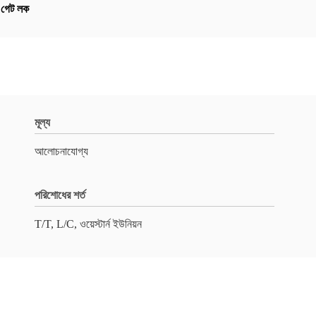
ল গেট লক
মূল্য
আলোচনাযোগ্য
পরিশোধের শর্ত
T/T, L/C, ওয়েস্টার্ন ইউনিয়ন