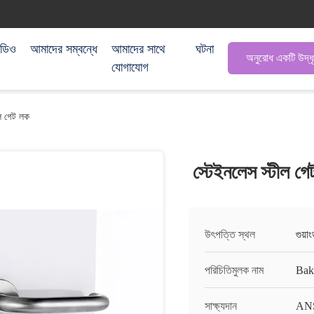
িডিও
আমাদের সম্বন্ধে
আমাদের সাথে
ঘটনা
অনুরোধ একটি উদ্ধ
যোগাযোগ
ীল গেট লক
স্টেইনলেস স্টীল গে
উৎপত্তি স্থল
গুয়া
পরিচিতিমুলক নাম
Ba
সাক্ষ্যদান
AN