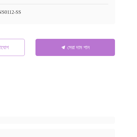
S0112-SS
গাযোগ
সেরা দাম পান