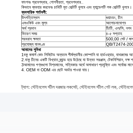
ফাংশনঃ প্রবেশদ্বার, গোপনীয়তা, প্রবেশদ্বার..
কিভাবে ব্যবহার করবেনঃ চাবিটি মৃত বোল্টটি খুলবে এবং হ্যান্ডেলটি লক বোল্টটি খুলবে।
ব্যবসায়িক শর্তাবলী:
উৎপত্তিস্থল
গুয়াংডং, চীন
এমওকিউ এবং মূল্য
আলোচনাযোগ্য
অর্থ প্রদান
টি/টি, এল/সি, নগদ
বিতরণ সময়
৪-৫ সপ্তাহ
সরবরাহ ক্ষমতা
500,00 সেট / মা
প্রযোজ্য মানদণ্ড
QB/T2474-20
আমাদের সুবিধা
1বকু কমার্স কোং লিমিটেড অন্যতম শীর্ষস্থানীয় কোম্পানি যা হার্ডওয়্যার, বাথরুমের 
2.বাকু চীনের একটি বিখ্যাত ব্র্যান্ড হয়ে উঠেছে যা উন্নত সরঞ্জাম, টেকনিশিয়ান, দক
3আমাদের পণ্যগুলো বিশ্বমানের, সত্যিকার অর্থে অসাধারণ প্রযুক্তি এবং সর্বোচ্চ মা
4. OEM বা ODM এর ছোট অর্ডার পাওয়া যায়।
ট্যাগ:
স্টেইনলেস স্টীল দরজার লকসেট
,
স্টেইনলেস স্টীল গেট লক
,
স্টেইনলে