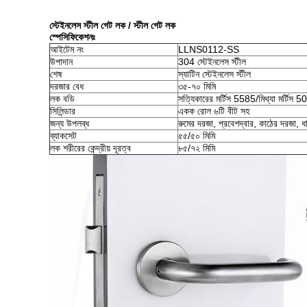
স্টেইনলেস স্টীল গেট লক / স্টীল গেট লক
স্পেসিফিকেশনঃ
আইটেম নং
LLNS0112-SS
উপাদান
304 স্টেইনলেস স্টীল
শেষ
স্যাটিন স্টেইনলেস স্টীল
দরজার বেধ
৩৫-৭০ মিমি
লক বডি
সত্যিকারের মর্টিস 5585/মিথ্যা মর্টিস 
সিলিন্ডার
একক রোল ৬টি বীট সহ
জন্য উপলব্ধ
রুমের দরজা, প্রবেশদ্বার, কাঠের দরজা, 
ব্যাকসেট
৫৫/৫০ মিমি
লক শরীরের কেন্দ্রীয় দূরত্ব
৮৫/৭২ মিমি