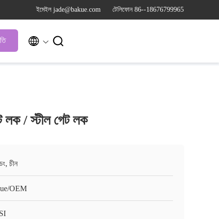
ইমেইল jade@bakue.com
টেলিফোন 86--18676799965


ৃতি
ট লক / স্টীল গেট লক
ংডং, চীন
kue/OEM
SI