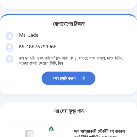
স্মার্ট ডোর লক
শেড দরজার তালা
যোগাযোগের ঠিকানা
দরজার আনুষাঙ্গিক হার্ডওয়্যার
Ms. Jade
সিলিন্ডার ডোর বোতাম
86-18676799965
টিউবুলার লক
রুম ৪০৬বি, দাঝং পাইওনিয়ার পার্ক, নং ১, সানহে শাখা রাস্তা, দালং টাউন,
লংহুয়া জেলা, শেঞ্জেন সিটি, চীন
স্মার্ট ক্যাবিনেট লক
এখন চ্যাট করুন
ধাতব স্লাইডিং দরজার লক
স্মার্ট ওয়াটার কল
এর সেরা মূল্য পান
বাথরুমের স্যানিটারি সামগ্রী
বাথরুমের ঝরনা প্যানেল
জল সাশ্রয়কারী স্ট্রেইট রশ বাথরুম