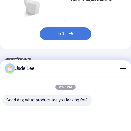
স্যানিটারি আইটেম এসএএসও
বাথরুম আনুষাঙ্গিক
অনুমোদিত
বাথরুমের ক্যাবিনেটের সেট
আসবাবপত্রের হ্যান্ডল এবং বোতাম
চ্যাট
হ্যান্ডব্যাগ আনুষাঙ্গিক হার্ডওয়্যার
পুনরায় সেটযোগ্য সংমিশ্রণ লক
প্রস্তাবিত পণ্য
Jade Lee
2:57 PM
Good day, what product are you looking for?
মাইক্রোকম্পিউটার কন্ট্রোল
ইউরিয়া ফর্মালডিহাইড কভার সহ
গোলাকার সাদা সিরামি
অটোমেটিক সেন্সর ওয়াল মাউন্ট
মসৃণ ওয়াল হ্যাং টয়লেট চকচকে
কাউন্টার বাথরুম ভাঁজ সি
ইউরিনাল
সাদা