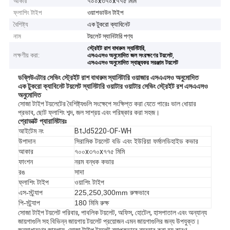
আকার
৭০০x৩৭০x৭৭৫ মিমি
ফ্লাশিং টাইপ
ওয়াশডাউন টাইপ
বৈশিষ্ট্য
এক টুকরো ক্যাবিনেট
নাম
টয়লেট স্যানিটারি পণ্য
,
স্ট্রেইট রাশ বাথরুম স্যানিটারি
লক্ষণীয় করা:
,
এসএএসও অনুমোদিত জল সংরক্ষণের টয়লেট
এসএএসও অনুমোদিত স্বাস্থ্যকর সরঞ্জাম টয়লেট
ডব্লিউ
এটার সেভিং স্ট্রেইট রাশ বাথরুম স্যানিটারি ওয়াজার এসএএসও অনুমোদিত
এক টুকরো ক্যাবিনেট টয়লেট স্যানিটারি ওয়াটার ওয়াটার সেভিং স্ট্রেইট রশ এসএএসও
অনুমোদিত
সোজা টাইপ টয়লেটের বৈশিষ্ট্যগুলি সংক্ষেপে সংক্ষিপ্ত করা যেতে পারেঃ ভাল ধোয়ার
প্রভাব, ছোট ফ্লাশিং শব্দ, জল সাশ্রয় এবং পরিষ্কার করা সহজ।
প্রোডাক্ট প্যারামিটারঃ
আইটেম নং
BtJd5220-OF-WH
উপাদান
সিরামিক টয়লেট বডি এবং ইউরিয়া ফর্মালডিহাইড কভার
আকার
৭০০x৩৭০x৭৭৫ মিমি
ফাংশন
নরম বন্ধক কভার
রঙ
সাদা
ফ্লাশিং টাইপ
ওয়াশিং টাইপ
এস-স্ট্র্যাপ
225,250,300mm রুক্ষভাবে
পি-স্ট্র্যাপ
180 মিমি রুক্ষ
সোজা টাইপ টয়লেট পরিবার, পাবলিক টয়লেট, অফিস, হোটেল, হাসপাতাল এবং অন্যান্য
জায়গাগুলি সহ বিভিন্ন জায়গায় টয়লেট প্রয়োজন এমন জায়গাগুলির জন্য উপযুক্ত।
জনসাধারণের জায়গায়, সোজা টাইপ টয়লেট ব্যাপকভাবে ব্যবহার করা হয় কারণ