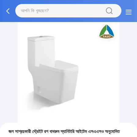
জল সাশ্রয়কারী স্ট্রেইট রশ বাথরুম স্যানিটারি আইটেম এসএএসও অনুমোদিত