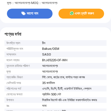
মূল্য：আলোচনাযোগ্য
MOQ：আলোচনাযোগ্য
ভালো দাম
এখন চ্যাট করুন
পণ্যের বর্ণনা
উৎপত্তি স্থল
চীন
পরিচিতিমুলক নাম
Bakue/OEM
সাক্ষ্যদান
SASO
মডেল নম্বার
BtJd5220-OF-WH
ন্যূনতম চাহিদার পরিমাণ
আলোচনাযোগ্য
মূল্য
আলোচনাযোগ্য
প্যাকেজিং বিবরণ
পিই ফোম, কাঠের তাক, মাস্টার শক্ত কাগজ
ডেলিভারি সময়
35 কার্যদিবস
পরিশোধের শর্ত
এল/সি, ডি/পি, টি/টি, ওয়েস্টার্ন ইউনিয়ন, পেপ্যাল
যোগানের ক্ষমতা
প্রতিদিন 500 সেট
উপাদান
সিরামিক টয়লেট বডি এবং ইউরিয়া ফরমালডিহাইড কভার
রঙ
সাদা