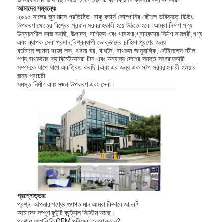
আমাদের সম্বন্ধেঃ
২০১৫ সালের জুন মাসে প্রতিষ্ঠিত, বাকু কমার্স কোম্পানির কৌশল ভবিষ্যতে বিল্ডিং
উপকরণ ক্ষেত্রে বিশ্বের প্রধান সরবরাহকারী হয়ে উঠতে হবে।আমরা নির্মাণ পণ্য
উন্নয়নশীল কাজ করছি, উত্পাদন, বাণিজ্য এবং গবেষণা,গ্রাহকদের নির্মাণ সামগ্রী,পণ্য
এবং ব্যাপক সেবা প্রদান,বিশ্বব্যাপী ভোক্তাদের চাহিদা পূরণের জন্য
বর্তমানে আমরা দরজা লক, ঝরনা ঘর, বাথটব, বাথরুম আনুষাঙ্গিক, স্টেইনলেস স্টীল
পণ্য,বাথরুমের ক্যাবিনেটআমরা চীন এবং অন্যান্য দেশের সমস্ত সরবরাহকারী
সম্পদকে ধাপে ধাপে একত্রিত করছি।এবং এর জন্য এক স্টপ সরবরাহকারী হওয়ার
জন্য প্রচেষ্টা
সমস্ত নির্মাণ এবং সজ্জা উপকরণ এবং সেবা।
প্রশ্নোত্তর:
প্রশ্ন: আপনার পণ্যের গুণগত মান আমরা কিভাবে জানব?
আমাদের সম্পূর্ণ কুইন্টি কন্ট্রোল সিস্টেম আছে।
প্রশ্নঃ আপনি কি OEM পরিষেবা গ্রহণ করেন?