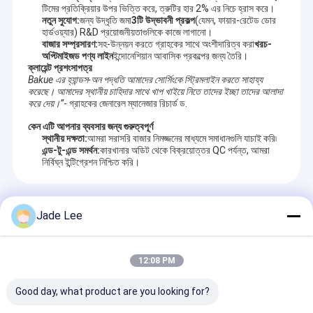
টিমের প্রতিক্রিয়ার উপর ভিত্তি করে, ত্রুটির হার 2% এর নিচে হ্রাস করে।
নতুন সুযোগ:
জন্য উদ্ধৃতি জমা
3টি উদ্ভাবনী প্রকল্প
(যেমন, ফায়ার-রেটেড ডোর
হার্ডওয়্যার) R&D প্রয়োজনীয়তাগুলিকে কাজে লাগানো।
বাজার সম্প্রসারণ:
সহ-উন্নয়ন করতে গ্রাহকের সাথে অংশীদারিত্ব করা
খরচ-
অপ্টিমাইজড পণ্য লাইন
ইন্দোনেশিয়ান আবাসিক প্রকল্পের জন্য তৈরি।
ক্লায়েন্ট প্রশংসাপত্র
Bakue এর হ্যান্ডস-অন পদ্ধতি আমাদের সোর্সিংকে স্ট্রিমলাইন করতে সাহায্য
করেছে। আমাদের স্থানীয় চাহিদার সাথে খাপ খাইয়ে নিতে তাদের ইচ্ছা তাদের আলাদা
করে দেয়।”
- গ্রাহকের জেনারেল ম্যানেজার রিচার্ড ড.
কেন এটি আপনার ব্যবসার জন্য গুরুত্বপূর্ণ
স্থানীয় দক্ষতা:
আমরা সরাসরি বাজার নিমজ্জনের মাধ্যমে সমাধানগুলি যাচাই করি৷
এন্ড-টু-এন্ড সমর্থন:
কারখানার অডিট থেকে বিক্রয়োত্তর QC পর্যন্ত, আমরা
নির্বিঘ্ন ইন্টিগ্রেশন নিশ্চিত করি।
প্রস্তাবিত পণ্য
Jade Lee
12:08 PM
Good day, what product are you looking for?