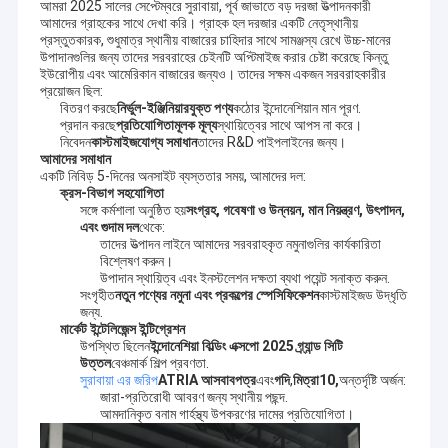
আমরা 2025 সালের সেপ্টেম্বরে সুরাবায়া, পূর্ব জাভাতে বড় দরজা উত্পাদনকারী
আমাদের গ্রাহকের সাথে দেখা করি। গ্রাহক হল দরজার একটি নেতৃস্থানীয়
প্রস্তুতকারক, শুধুমাত্র স্থানীয় বাজারের চাহিদার সাথে সামঞ্জস্য রেখে উচ্চ-মানের
উপাদানগুলির জন্য তাদের সরবরাহের চেইনটি অপ্টিমাইজ করার চেষ্টা করেছে কিন্তু
ইউরোপীয় এবং আমেরিকান বাজারের জন্যও। তাদের সক্ষম একজন সরবরাহকারীর
প্রয়োজন ছিল:
বিতরণ করছে
নির্ভুল-ইঞ্জিনিয়ারযুক্ত পণ্য
কঠোর ইন্দোনেশিয়ান মান পূরণ.
প্রদান করছে
প্রতিযোগিতামূলক মূল্য
স্থায়িত্বের সাথে আপস না করে।
নিবেদন
কাস্টমাইজযোগ্য সমাধান
তাদের R&D পাইপলাইনের জন্য।
আমাদের সমাধান
একটি নিবিড় 5-দিনের অনসাইট ব্যস্ততার সময়, আমাদের দল:
ক্রস-বিভাগ সহযোগিতা
সঙ্গে কর্মশালা অনুষ্ঠিত হয়
সংগ্রহ, গবেষণা ও উন্নয়ন, মান নিয়ন্ত্রণ, উৎপাদন,
এবং গুদাম দল
থেকে:
তাদের উত্পাদন লাইনে আমাদের সরবরাহকৃত নমুনাগুলির কার্যকারিতা
বিশ্লেষণ করুন।
উপাদান স্থায়িত্ব এবং ইনস্টলেশন দক্ষতা ব্যথা পয়েন্ট সনাক্ত করুন.
সংগৃহীত
নতুন পণ্যের নমুনা এবং প্রকল্পের স্পেসিফিকেশন
কাস্টমাইজড উদ্ধৃতি
জন্য.
মার্কেট ইন্টেলিজেন্স ইন্টিগ্রেশন
উপস্থিত ছিলেন
ইন্দোনেশিয়া বিল্ডিং এক্সপো 2025
গ্র্যান্ড সিটি
উত্তল
বেঞ্চমার্ক শিল্প প্রবণতা.
সুরাবায়া এর জরিপ
ATRIA আসবাবপত্র
এবং
গদি
,
মিত্রা10,
অন্তর্দৃষ্টি অর্জন:
জারা-প্রতিরোধী আবরণ জন্য স্থানীয় পছন্দ.
আমদানিকৃত বনাম গার্হস্থ্য উপকরণের দামের প্রতিযোগিতা।