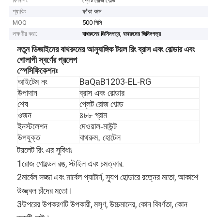
ফিনিশিং
প্লেট রোজ গোল্ড
প্যাকিং
ফাঁকা বাক্স
MOQ
500 পিসি
লক্ষণীয় করা:
,
বাথরুমের জিনিসপত্র
বাথরুমের জিনিসপত্র
নতুন ডিজাইনের বাথরুমের আনুষাঙ্গিক টয়ল রিং ব্রাস এবং বোল্ডার এবং
গোলাপী স্বর্ণের প্রলেপ
স্পেসিফিকেশনঃ
BaQaB1203-EL-RG
আইটেম নং
উপাদান
ব্রাস এবং বোল্ডার
প্লেট রোজ গোল্ড
শেষ
ওজন
৪৮৮ গ্রাম
ইনস্টলেশন
দেওয়াল-মাউন্ট
উপযুক্ত
বাথরুম, হোটেল
টয়লেট রিং এর সুবিধাঃ
1রোজ গোল্ডেন রঙ, স্টাইল এবং চমত্কার.
2মার্বেল সজ্জা এবং মার্বেল প্যাটার্ন, স্যুপ হোল্ডারে রত্নের মতো, আকাশে
উজ্জ্বল চাঁদের মতো।
3উপরের উপকরণটি উপকারী, মসৃণ, উচ্চমানের, কোন বিবর্ণতা, কোন