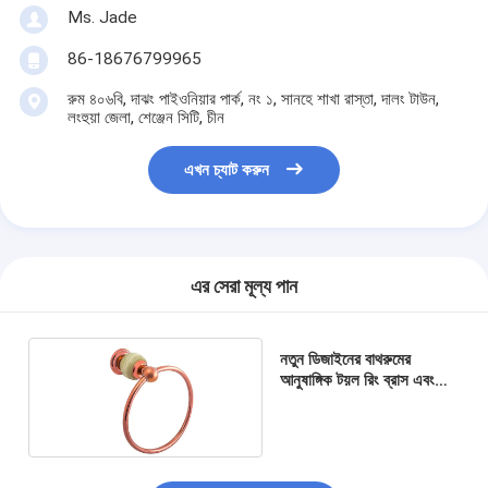
Ms. Jade
86-18676799965
রুম ৪০৬বি, দাঝং পাইওনিয়ার পার্ক, নং ১, সানহে শাখা রাস্তা, দালং টাউন,
লংহুয়া জেলা, শেঞ্জেন সিটি, চীন
এখন চ্যাট করুন
এর সেরা মূল্য পান
নতুন ডিজাইনের বাথরুমের
আনুষাঙ্গিক টয়ল রিং ব্রাস এবং
বোল্ডার এবং গোলাপী স্বর্ণের প্রলেপ