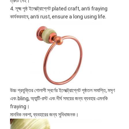
ত্রুটি নেই।
4. সূক্ষ্ম পৃষ্ঠ ইলেক্ট্রোপ্লেট plated craft, anti fraying
কার্যকরভাবে, anti rust, ensure a long using life.
উচ্চ প্রযুক্তির গোলাপী স্বর্ণের ইলেক্ট্রোপ্লেট পৃষ্ঠতল সমাপ্তি, মসৃণ
এবং bling, অ্যান্টি-রস্ট এবং দীর্ঘ সময়ের জন্য ব্যবহার এমনকি
fraying।
মানবিক নকশা, ব্যবহারের জন্য সুবিধাজনক।