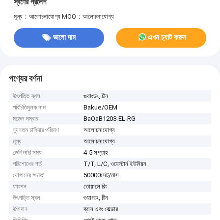
স্বর্ণের প্রলেপ
মূল্য：আলোচনাযোগ্য
MOQ：আলোচনাযোগ্য
ভালো দাম
এখন চ্যাট করুন
পণ্যের বর্ণনা
উৎপত্তি স্থল
গুয়াংডং, চীন
পরিচিতিমুলক নাম
Bakue/OEM
মডেল নম্বার
BaQaB1203-EL-RG
ন্যূনতম চাহিদার পরিমাণ
আলোচনাযোগ্য
মূল্য
আলোচনাযোগ্য
ডেলিভারি সময়
4-5 সপ্তাহ
পরিশোধের শর্ত
T/T, L/C, ওয়েস্টার্ন ইউনিয়ন
যোগানের ক্ষমতা
50000সেট/মাস
ফাংশন
তোয়ালে রিং
উৎপত্তি স্থল
গুয়াংডং, চীন
উপাদান
ব্রাস এবং বোল্ডার