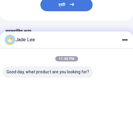
চ্যাট
প্রস্তাবিত পণ্য
Jade Lee
11:34 PM
Good day, what product are you looking for?
নতুন বাথরুম সেট কাগজ ধারক
আলংকারিক বাথরুম আনুষাঙ্গিক
স্যানিটারি ওয়ার বাথরুম
সোনার প্লেট এবং পেইন্ট বাথরুম
ডাবল টাম্বলার হোল্ডার সোনার
আনুষাঙ্গিক টয়লেট র্যাক
আনুষাঙ্গিক
প্লেট এবং পেইন্ট
মাউন্ট টয়লেট শেল্ফ ব্র
ভালো দাম
ভালো দাম
ভালো দাম
বাড়ি
আমাদের
আমাদের সাথে যোগাযোগ
Desktop