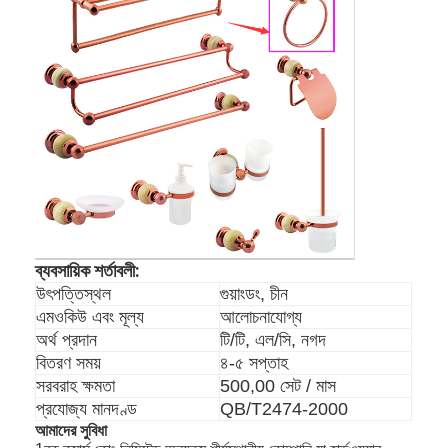
স্মার্ট ডোর লক
শেড দরজার তালা
দরজার আনুষাঙ্গিক হার্ডওয়্যার
সিলিন্ডার ডোর বোতাম
টিউবুলার লক
স্মার্ট ক্যাবিনেট লক
ব্যবসায়িক শর্তাবলী:
ধাতব স্লাইডিং দরজার লক
উৎপত্তিস্থল
গুয়াংডং, চীন
এমওকিউ এবং মূল্য
আলোচনাযোগ্য
স্মার্ট ওয়াটার কল
অর্থ প্রদান
টি/টি, এল/সি, নগদ
বিতরণ সময়
৪-৫ সপ্তাহ
বাথরুমের স্যানিটারি সামগ্রী
সরবরাহ ক্ষমতা
500,00 সেট / মাস
প্রযোজ্য মানদণ্ড
QB/T2474-2000
বাথরুমের ঝরনা প্যানেল
আমাদের সুবিধা