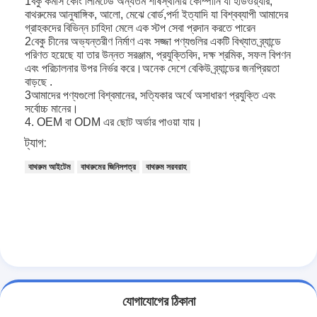
1বকু কমার্স কোং লিমিটেড অন্যতম শীর্ষস্থানীয় কোম্পানি যা হার্ডওয়্যার,
বাথরুম আনুষাঙ্গিক
বাথরুমের আনুষাঙ্গিক, আলো, মেঝে বোর্ড,পর্দা ইত্যাদি যা বিশ্বব্যাপী আমাদের
গ্রাহকদের বিভিন্ন চাহিদা মেলে এক স্টপ সেবা প্রদান করতে পারেন
বাথরুমের ক্যাবিনেটের সেট
2বেকু চীনের অভ্যন্তরীণ নির্মাণ এবং সজ্জা পণ্যগুলির একটি বিখ্যাত ব্র্যান্ডে
পরিণত হয়েছে যা তার উন্নত সরঞ্জাম, প্রযুক্তিবিদ, দক্ষ শ্রমিক, সফল বিপণন
আসবাবপত্রের হ্যান্ডল এবং বোতাম
এবং পরিচালনার উপর নির্ভর করে।অনেক দেশে বেকিউ ব্র্যান্ডের জনপ্রিয়তা
বাড়ছে .
3আমাদের পণ্যগুলো বিশ্বমানের, সত্যিকার অর্থে অসাধারণ প্রযুক্তি এবং
হ্যান্ডব্যাগ আনুষাঙ্গিক হার্ডওয়্যার
সর্বোচ্চ মানের।
4. OEM বা ODM এর ছোট অর্ডার পাওয়া যায়।
পুনরায় সেটযোগ্য সংমিশ্রণ লক
ট্যাগ:
বাথরুম আইটেম
বাথরুমের জিনিসপত্র
বাথরুম সরবরাহ
যোগাযোগের ঠিকানা